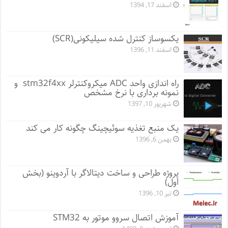
اسفند 17, 1394
یکسوساز کنترل شده سیلیکونی(SCR)
اسفند 11, 1396
راه اندازی واحد ADC میکروکنترلر stm32f4xx و
نمونه برداری با نرخ مشخص
شهریور 10, 1397
یک منبع تغذیه سوئیچینگ چگونه کار می کند
بهمن 6, 1396
پروژه طراحی و ساخت دیتالاگر با آردوینو (بخش
اول)
تیر 10, 1396
آموزش اتصال سروو موتور به STM32