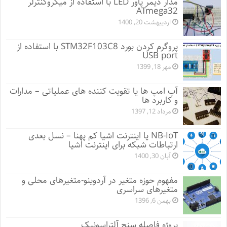
مدار دیمر پاور LED با استفاده از میکروکنترلر
ATmega32
اردیبهشت 20, 1400
پروگرم کردن بورد STM32F103C8 با استفاده از
USB port
مهر 18, 1399
آپ امپ ها یا تقویت کننده های عملیاتی – مدارات
و کاربرد ها
مرداد 12, 1397
NB-IoT یا اینترنت اشیا کم پهنا – نسل بعدی
ارتباطات شبکه برای اینترنت اشیا
آبان 30, 1400
مفهوم حوزه متغیر در آردوینو-متغیرهای محلی و
متغیرهای سراسری
بهمن 6, 1396
پروژه فاصله سنج آلتراسونیک