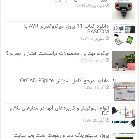
فروردین 21, 1394
دانلود کتاب 11 پروژه میکروکنترلر AVR با
BASCOM
شهریور 5, 1394
چگونه بهترین محصولات ترانسمیتر فشار را بخریم؟
شهریور 25, 1399
دانلود مرجع کامل آموزش OrCAD PSpice
آذر 18, 1392
انواع اپتوکوپلر و کاربردهای آنها در مدارهای AC و
DC
آبان 20, 1399
پروژه مانيتورينگ دما و رطوبت تحت وب سایت