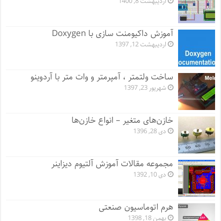
اردیبهشت 8, 1400
آموزش داکیومنت سازی با Doxygen
اردیبهشت 12, 1397
ساخت ولتمتر ، آمپرمتر و وات متر با آردوینو
شهریور 23, 1397
خازن‌های متغیر – انواع خازن‌ها
دی 28, 1396
مجموعه مقالات آموزش آلتیوم دیزاینر
دی 10, 1392
هرم اتوماسیون صنعتی
بهمن 18, 1398