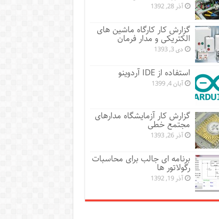
آذر 28, 1392
گزارش کار کارگاه ماشین های
الکتریکی و مدار فرمان
دی 3, 1393
استفاده از IDE آردوینو
آبان 4, 1399
گزارش کار آزمایشگاه مدارهای
مجتمع خطی
آذر 26, 1393
برنامه ای جالب برای محاسبات
رگولاتور ها
آذر 19, 1392