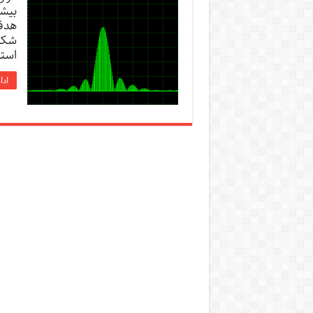
بیشت
هدف
شکل 
استف
ادا