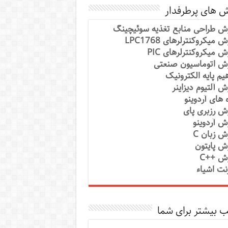
ش های پرطرفدار
ش طراحی منابع تغذیه سوئیچینگ
 میکروکنترلرهای LPC1768
ش میکروکنترلرهای PIC
ش اتوماسیون صنعتی
یم پایه الکترونیک
ش آلتیوم دیزاینر
ه های آردوینو
ش رزبری پای
ش آردوینو
ش زبان C
ش پایتون
ش ++C
رنت اشیاء
 بیشتر برای شما