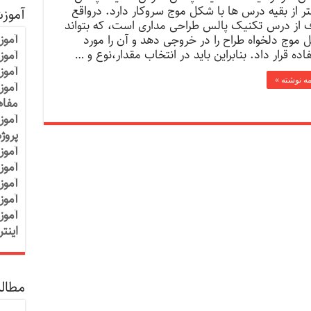
ر از بقیه درس ها با شکل موج سروکار دارد. درواقع
آموز
 از درس تکنیک پالس طراحی مداری است، که بتواند
آموز
موج دلخواه طراح را در خروجی دهد و آن را مورد
اده قرار داد. بنابراین باید در انتخاب مقدار،نوع و …
آموزش
آموز
مه نوشته »
آموز
مفاه
آموز
پروژ
آموز
آموز
آموز
آموز
آموز
اینت
مطالب