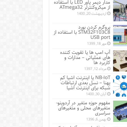
مدار دیمر پاور LED با استفاده
از میکروکنترلر ATmega32
اردیبهشت 20, 1400
پروگرم کردن بورد
STM32F103C8 با استفاده از
USB port
مهر 18, 1399
آپ امپ ها یا تقویت کننده
های عملیاتی – مدارات و
کاربرد ها
مرداد 12, 1397
NB-IoT یا اینترنت اشیا کم
پهنا – نسل بعدی ارتباطات
شبکه برای اینترنت اشیا
آبان 30, 1400
مفهوم حوزه متغیر در آردوینو-
متغیرهای محلی و متغیرهای
سراسری
بهمن 6, 1396