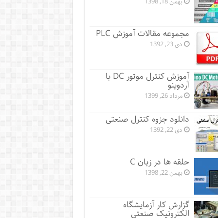
بهمن 18, 1398
مجموعه مقالات آموزش PLC
دی 23, 1392
آموزش کنترل موتور DC با
آردوینو
مرداد 26, 1399
دانلود جزوه کنترل صنعتی
دی 22, 1392
حلقه ها در زبان C
بهمن 22, 1398
گزارش کار آزمایشگاه
الکترونیک صنعتی