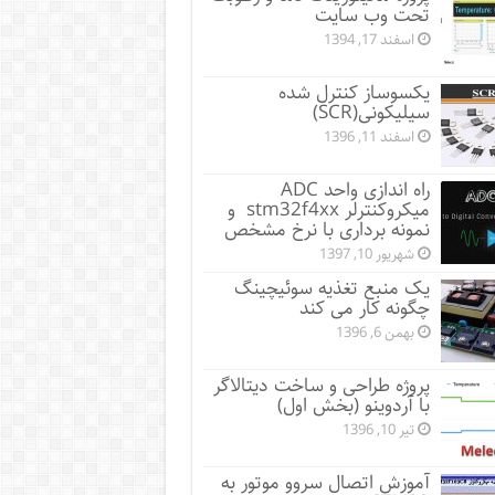
تحت وب سایت
اسفند 17, 1394
یکسوساز کنترل شده
سیلیکونی(SCR)
اسفند 11, 1396
راه اندازی واحد ADC
میکروکنترلر stm32f4xx و
نمونه برداری با نرخ مشخص
شهریور 10, 1397
یک منبع تغذیه سوئیچینگ
چگونه کار می کند
بهمن 6, 1396
پروژه طراحی و ساخت دیتالاگر
با آردوینو (بخش اول)
تیر 10, 1396
آموزش اتصال سروو موتور به