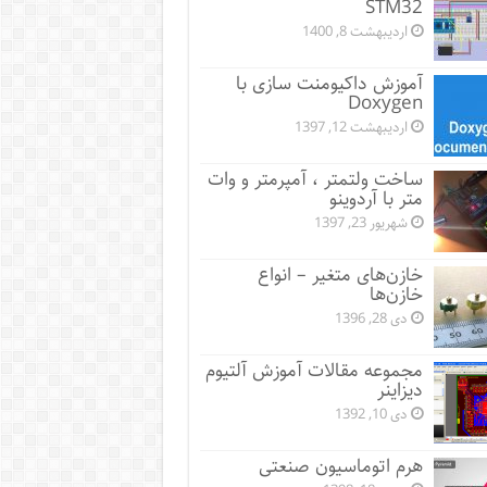
STM32
اردیبهشت 8, 1400
آموزش داکیومنت سازی با
Doxygen
اردیبهشت 12, 1397
ساخت ولتمتر ، آمپرمتر و وات
متر با آردوینو
شهریور 23, 1397
خازن‌های متغیر – انواع
خازن‌ها
دی 28, 1396
مجموعه مقالات آموزش آلتیوم
دیزاینر
دی 10, 1392
هرم اتوماسیون صنعتی