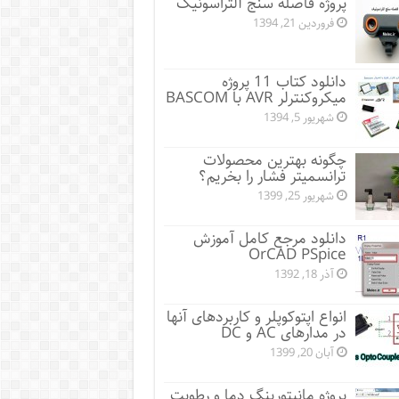
پروژه فاصله سنج آلتراسونیک
فروردین 21, 1394
دانلود کتاب 11 پروژه
میکروکنترلر AVR با BASCOM
شهریور 5, 1394
چگونه بهترین محصولات
ترانسمیتر فشار را بخریم؟
شهریور 25, 1399
دانلود مرجع کامل آموزش
OrCAD PSpice
آذر 18, 1392
انواع اپتوکوپلر و کاربردهای آنها
در مدارهای AC و DC
آبان 20, 1399
پروژه مانيتورينگ دما و رطوبت