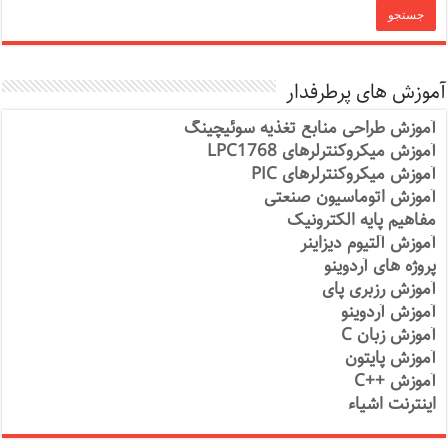
آموزش های پرطرفدار
آموزش طراحی منابع تغذیه سوئیچینگ
آموزش میکروکنترلرهای LPC1768
آموزش میکروکنترلرهای PIC
آموزش اتوماسیون صنعتی
مفاهیم پایه الکترونیک
آموزش آلتیوم دیزاینر
پروژه های آردوینو
آموزش رزبری پای
آموزش آردوینو
آموزش زبان C
آموزش پایتون
آموزش ++C
اینترنت اشیاء