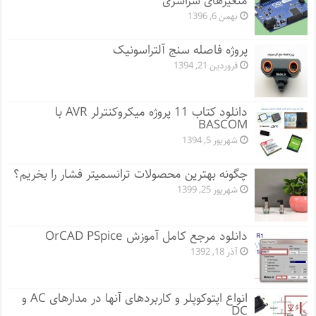
متغیرهای سراسری
بهمن 6, 1396
پروژه فاصله سنج آلتراسونیک
فروردین 21, 1394
دانلود کتاب 11 پروژه میکروکنترلر AVR با
BASCOM
شهریور 5, 1394
چگونه بهترین محصولات ترانسمیتر فشار را بخریم؟
شهریور 25, 1399
دانلود مرجع کامل آموزش OrCAD PSpice
آذر 18, 1392
انواع اپتوکوپلر و کاربردهای آنها در مدارهای AC و
DC