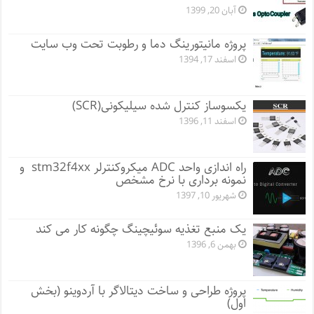
آبان 20, 1399
پروژه مانيتورينگ دما و رطوبت تحت وب سایت
اسفند 17, 1394
یکسوساز کنترل شده سیلیکونی(SCR)
اسفند 11, 1396
راه اندازی واحد ADC میکروکنترلر stm32f4xx و
نمونه برداری با نرخ مشخص
شهریور 10, 1397
یک منبع تغذیه سوئیچینگ چگونه کار می کند
بهمن 6, 1396
پروژه طراحی و ساخت دیتالاگر با آردوینو (بخش
اول)