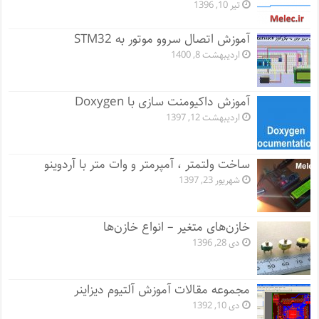
تیر 10, 1396
آموزش اتصال سروو موتور به STM32
اردیبهشت 8, 1400
آموزش داکیومنت سازی با Doxygen
اردیبهشت 12, 1397
ساخت ولتمتر ، آمپرمتر و وات متر با آردوینو
شهریور 23, 1397
خازن‌های متغیر – انواع خازن‌ها
دی 28, 1396
مجموعه مقالات آموزش آلتیوم دیزاینر
دی 10, 1392