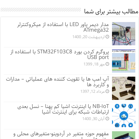
مطالب بیشتر برای شما
مدار دیمر پاور LED با استفاده از میکروکنترلر
ATmega32
اردیبهشت 20, 1400
پروگرم کردن بورد STM32F103C8 با استفاده از
USB port
مهر 18, 1399
آپ امپ ها یا تقویت کننده های عملیاتی – مدارات
و کاربرد ها
مرداد 12, 1397
NB-IoT یا اینترنت اشیا کم پهنا – نسل بعدی
ارتباطات شبکه برای اینترنت اشیا
آبان 30, 1400
مفهوم حوزه متغیر در آردوینو-متغیرهای محلی و