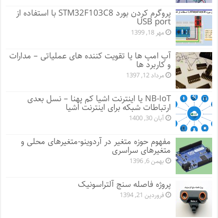
پروگرم کردن بورد STM32F103C8 با استفاده از
USB port
مهر 18, 1399
آپ امپ ها یا تقویت کننده های عملیاتی – مدارات
و کاربرد ها
مرداد 12, 1397
NB-IoT یا اینترنت اشیا کم پهنا – نسل بعدی
ارتباطات شبکه برای اینترنت اشیا
آبان 30, 1400
مفهوم حوزه متغیر در آردوینو-متغیرهای محلی و
متغیرهای سراسری
بهمن 6, 1396
پروژه فاصله سنج آلتراسونیک
فروردین 21, 1394