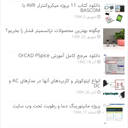
دانلود کتاب 11 پروژه میکروکنترلر AVR با
BASCOM
شهریور 5, 1394
چگونه بهترین محصولات ترانسمیتر فشار را بخریم؟
شهریور 25, 1399
دانلود مرجع کامل آموزش OrCAD PSpice
آذر 18, 1392
انواع اپتوکوپلر و کاربردهای آنها در مدارهای AC و
DC
آبان 20, 1399
پروژه مانيتورينگ دما و رطوبت تحت وب سایت
اسفند 17, 1394