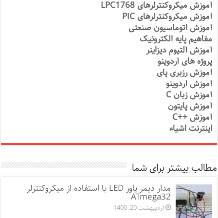
آموزش میکروکنترلرهای LPC1768
آموزش میکروکنترلرهای PIC
آموزش اتوماسیون صنعتی
مفاهیم پایه الکترونیک
آموزش آلتیوم دیزاینر
پروژه های آردوینو
آموزش رزبری پای
آموزش آردوینو
آموزش زبان C
آموزش پایتون
آموزش ++C
اینترنت اشیاء
مطالب بیشتر برای شما
مدار دیمر پاور LED با استفاده از میکروکنترلر
ATmega32
اردیبهشت 20, 1400