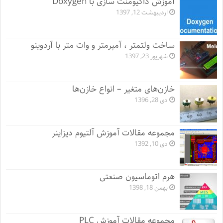
آموزش داکیومنت سازی با Doxygen
اردیبهشت 12, 1397
ساخت ولتمتر ، آمپرمتر و وات متر با آردوینو
شهریور 23, 1397
خازن‌های متغیر – انواع خازن‌ها
دی 28, 1396
مجموعه مقالات آموزش آلتیوم دیزاینر
دی 10, 1392
هرم اتوماسیون صنعتی
بهمن 18, 1398
مجموعه مقالات آموزش PLC