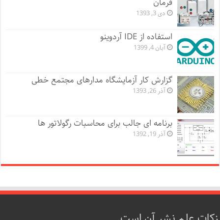
فرمان
دی 3, 1393
استفاده از IDE آردوینو
آبان 4, 1399
گزارش کار آزمایشگاه مدارهای مجتمع خطی
آذر 26, 1393
برنامه ای جالب برای محاسبات رگولاتور ها
آذر 19, 1392
زکات علم نشر آن است.