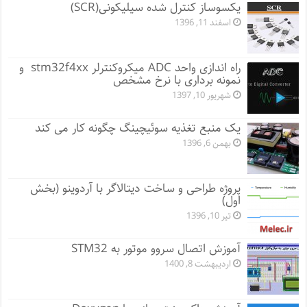
یکسوساز کنترل شده سیلیکونی(SCR)
اسفند 11, 1396
راه اندازی واحد ADC میکروکنترلر stm32f4xx و
نمونه برداری با نرخ مشخص
شهریور 10, 1397
یک منبع تغذیه سوئیچینگ چگونه کار می کند
بهمن 6, 1396
پروژه طراحی و ساخت دیتالاگر با آردوینو (بخش
اول)
تیر 10, 1396
آموزش اتصال سروو موتور به STM32
اردیبهشت 8, 1400