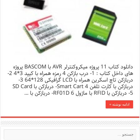
دانلود کتاب 11 پروژه میکروکنترلر AVR با BASCOM پروژه
های داخل کتاب : 1- درب بازکن 4 رمزه همراه با کیپد 3*4 2-
دربازکن تاچ اسکرین همراه با LCD گرافیکی 128*64 3-
دربازکن با کارت تلفن Smart Cart 4- دربازکن با SD Card
5- دربازکن با RFID با ماژول RF01D 6- دربازکن با …
ادامه نوشته »