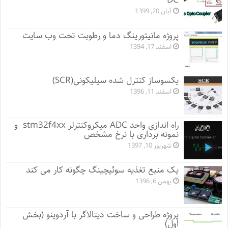
DC
آبان 20, 1399
پروژه مانيتورينگ دما و رطوبت تحت وب سایت
اسفند 17, 1394
یکسوساز کنترل شده سیلیکونی(SCR)
اسفند 11, 1396
راه اندازی واحد ADC میکروکنترلر stm32f4xx و
نمونه برداری با نرخ مشخص
شهریور 10, 1397
یک منبع تغذیه سوئیچینگ چگونه کار می کند
بهمن 6, 1396
پروژه طراحی و ساخت دیتالاگر با آردوینو (بخش
اول)