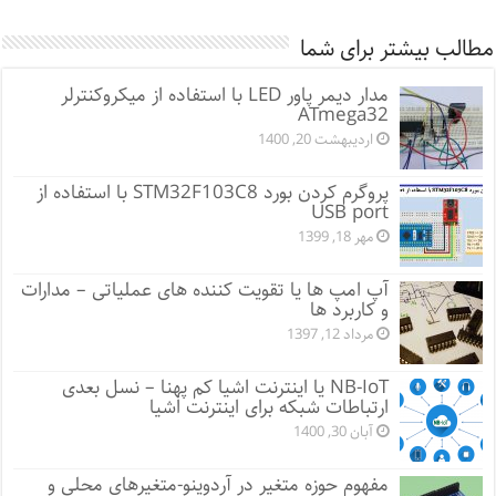
مطالب بیشتر برای شما
مدار دیمر پاور LED با استفاده از میکروکنترلر
ATmega32
اردیبهشت 20, 1400
پروگرم کردن بورد STM32F103C8 با استفاده از
USB port
مهر 18, 1399
آپ امپ ها یا تقویت کننده های عملیاتی – مدارات
و کاربرد ها
مرداد 12, 1397
NB-IoT یا اینترنت اشیا کم پهنا – نسل بعدی
ارتباطات شبکه برای اینترنت اشیا
آبان 30, 1400
مفهوم حوزه متغیر در آردوینو-متغیرهای محلی و