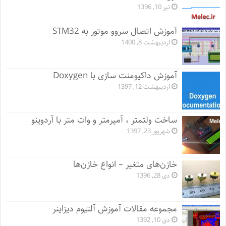
تیر 10, 1396
آموزش اتصال سروو موتور به STM32
اردیبهشت 8, 1400
آموزش داکیومنت سازی با Doxygen
اردیبهشت 12, 1397
ساخت ولتمتر ، آمپرمتر و وات متر با آردوینو
شهریور 23, 1397
خازن‌های متغیر – انواع خازن‌ها
دی 28, 1396
مجموعه مقالات آموزش آلتیوم دیزاینر
دی 10, 1392