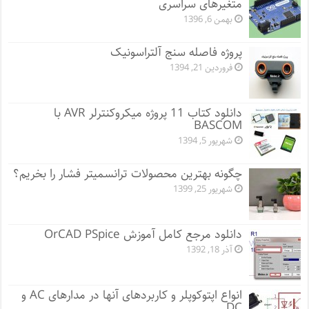
متغیرهای سراسری
بهمن 6, 1396
پروژه فاصله سنج آلتراسونیک
فروردین 21, 1394
دانلود کتاب 11 پروژه میکروکنترلر AVR با
BASCOM
شهریور 5, 1394
چگونه بهترین محصولات ترانسمیتر فشار را بخریم؟
شهریور 25, 1399
دانلود مرجع کامل آموزش OrCAD PSpice
آذر 18, 1392
انواع اپتوکوپلر و کاربردهای آنها در مدارهای AC و
DC