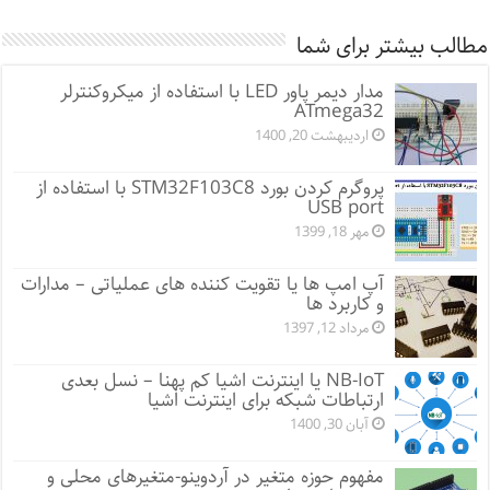
مطالب بیشتر برای شما
مدار دیمر پاور LED با استفاده از میکروکنترلر
ATmega32
اردیبهشت 20, 1400
پروگرم کردن بورد STM32F103C8 با استفاده از
USB port
مهر 18, 1399
آپ امپ ها یا تقویت کننده های عملیاتی – مدارات
و کاربرد ها
مرداد 12, 1397
NB-IoT یا اینترنت اشیا کم پهنا – نسل بعدی
ارتباطات شبکه برای اینترنت اشیا
آبان 30, 1400
مفهوم حوزه متغیر در آردوینو-متغیرهای محلی و