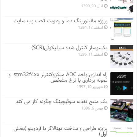
آبان 20, 1399
پروژه مانيتورينگ دما و رطوبت تحت وب سایت
اسفند 17, 1394
یکسوساز کنترل شده سیلیکونی(SCR)
اسفند 11, 1396
راه اندازی واحد ADC میکروکنترلر stm32f4xx و
نمونه برداری با نرخ مشخص
شهریور 10, 1397
یک منبع تغذیه سوئیچینگ چگونه کار می کند
بهمن 6, 1396
پروژه طراحی و ساخت دیتالاگر با آردوینو (بخش
اول)