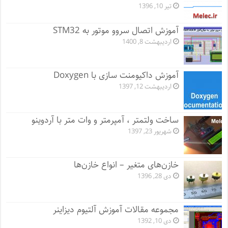
تیر 10, 1396
آموزش اتصال سروو موتور به STM32
اردیبهشت 8, 1400
آموزش داکیومنت سازی با Doxygen
اردیبهشت 12, 1397
ساخت ولتمتر ، آمپرمتر و وات متر با آردوینو
شهریور 23, 1397
خازن‌های متغیر – انواع خازن‌ها
دی 28, 1396
مجموعه مقالات آموزش آلتیوم دیزاینر
دی 10, 1392