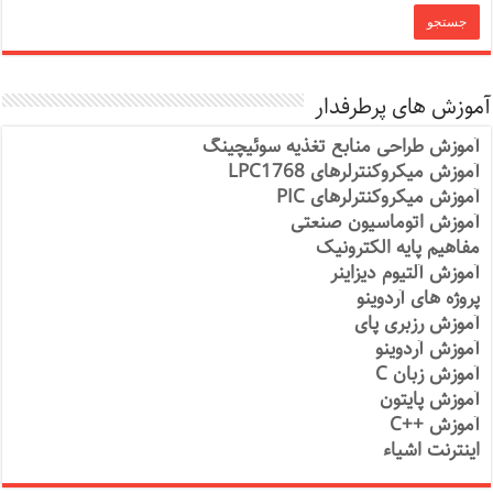
آموزش های پرطرفدار
آموزش طراحی منابع تغذیه سوئیچینگ
آموزش میکروکنترلرهای LPC1768
آموزش میکروکنترلرهای PIC
آموزش اتوماسیون صنعتی
مفاهیم پایه الکترونیک
آموزش آلتیوم دیزاینر
پروژه های آردوینو
آموزش رزبری پای
آموزش آردوینو
آموزش زبان C
آموزش پایتون
آموزش ++C
اینترنت اشیاء