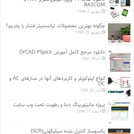
BASCOM
شهریور 5, 1394
چگونه بهترین محصولات ترانسمیتر فشار را بخریم؟
شهریور 25, 1399
دانلود مرجع کامل آموزش OrCAD PSpice
آذر 18, 1392
انواع اپتوکوپلر و کاربردهای آنها در مدارهای AC و
DC
آبان 20, 1399
پروژه مانيتورينگ دما و رطوبت تحت وب سایت
اسفند 17, 1394
یکسوساز کنترل شده سیلیکونی(SCR)