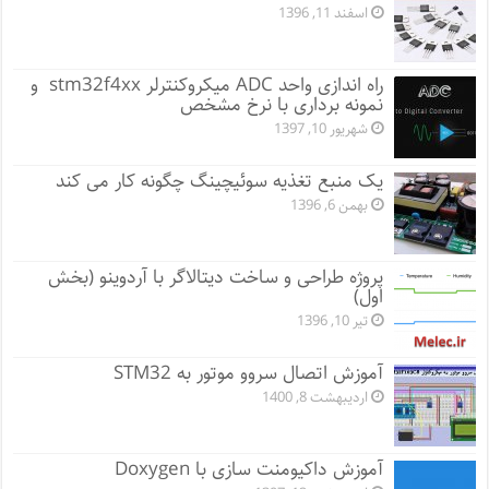
اسفند 11, 1396
راه اندازی واحد ADC میکروکنترلر stm32f4xx و
نمونه برداری با نرخ مشخص
شهریور 10, 1397
یک منبع تغذیه سوئیچینگ چگونه کار می کند
بهمن 6, 1396
پروژه طراحی و ساخت دیتالاگر با آردوینو (بخش
اول)
تیر 10, 1396
آموزش اتصال سروو موتور به STM32
اردیبهشت 8, 1400
آموزش داکیومنت سازی با Doxygen