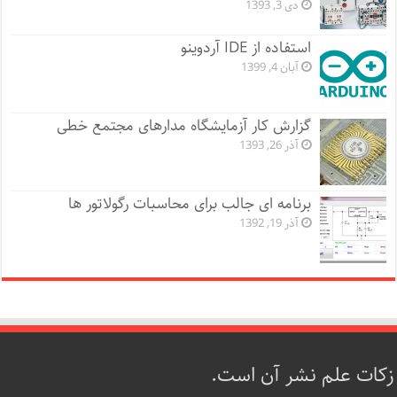
دی 3, 1393
استفاده از IDE آردوینو
آبان 4, 1399
گزارش کار آزمایشگاه مدارهای مجتمع خطی
آذر 26, 1393
برنامه ای جالب برای محاسبات رگولاتور ها
آذر 19, 1392
زکات علم نشر آن است.