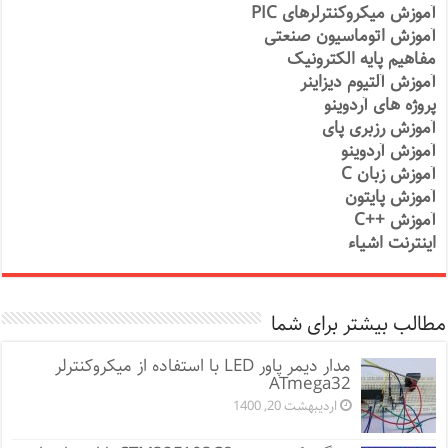
آموزش میکروکنترلرهای PIC
آموزش اتوماسیون صنعتی
مفاهیم پایه الکترونیک
آموزش آلتیوم دیزاینر
پروژه های آردوینو
آموزش رزبری پای
آموزش آردوینو
آموزش زبان C
آموزش پایتون
آموزش ++C
اینترنت اشیاء
مطالب بیشتر برای شما
مدار دیمر پاور LED با استفاده از میکروکنترلر
ATmega32
اردیبهشت 20, 1400