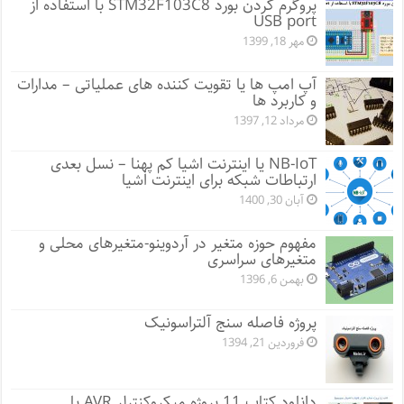
پروگرم کردن بورد STM32F103C8 با استفاده از
USB port
مهر 18, 1399
آپ امپ ها یا تقویت کننده های عملیاتی – مدارات
و کاربرد ها
مرداد 12, 1397
NB-IoT یا اینترنت اشیا کم پهنا – نسل بعدی
ارتباطات شبکه برای اینترنت اشیا
آبان 30, 1400
مفهوم حوزه متغیر در آردوینو-متغیرهای محلی و
متغیرهای سراسری
بهمن 6, 1396
پروژه فاصله سنج آلتراسونیک
فروردین 21, 1394
دانلود کتاب 11 پروژه میکروکنترلر AVR با