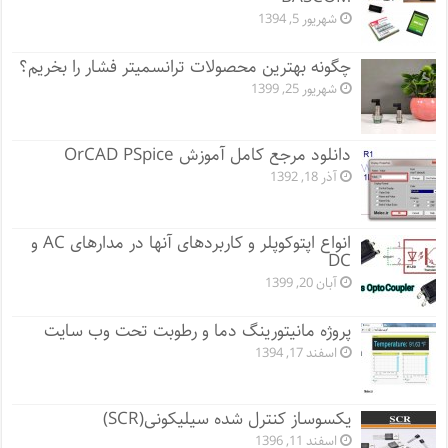
شهریور 5, 1394
چگونه بهترین محصولات ترانسمیتر فشار را بخریم؟
شهریور 25, 1399
دانلود مرجع کامل آموزش OrCAD PSpice
آذر 18, 1392
انواع اپتوکوپلر و کاربردهای آنها در مدارهای AC و
DC
آبان 20, 1399
پروژه مانيتورينگ دما و رطوبت تحت وب سایت
اسفند 17, 1394
یکسوساز کنترل شده سیلیکونی(SCR)
اسفند 11, 1396