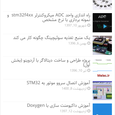
راه اندازی واحد ADC میکروکنترلر stm32f4xx و
نمونه برداری با نرخ مشخص
شهریور 10, 1397
یک منبع تغذیه سوئیچینگ چگونه کار می کند
بهمن 6, 1396
پروژه طراحی و ساخت دیتالاگر با آردوینو (بخش
اول)
تیر 10, 1396
آموزش اتصال سروو موتور به STM32
اردیبهشت 8, 1400
آموزش داکیومنت سازی با Doxygen
اردیبهشت 12, 1397