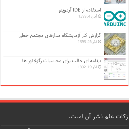
استفاده از IDE آردوینو
آبان 4, 1399
گزارش کار آزمایشگاه مدارهای مجتمع خطی
آذر 26, 1393
برنامه ای جالب برای محاسبات رگولاتور ها
آذر 19, 1392
زکات علم نشر آن است.