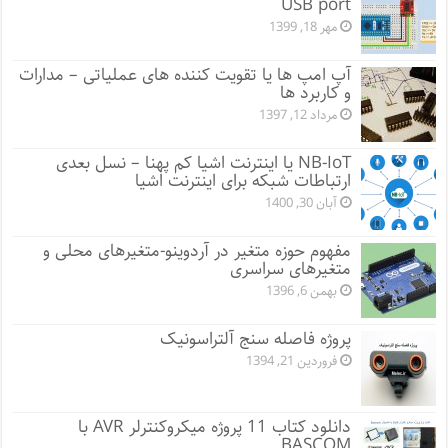
USB port
مهر 18, 1399
آپ امپ ها یا تقویت کننده های عملیاتی – مدارات
و کاربرد ها
مرداد 12, 1397
NB-IoT یا اینترنت اشیا کم پهنا – نسل بعدی
ارتباطات شبکه برای اینترنت اشیا
آبان 30, 1400
مفهوم حوزه متغیر در آردوینو-متغیرهای محلی و
متغیرهای سراسری
بهمن 6, 1396
پروژه فاصله سنج آلتراسونیک
فروردین 21, 1394
دانلود کتاب 11 پروژه میکروکنترلر AVR با
BASCOM