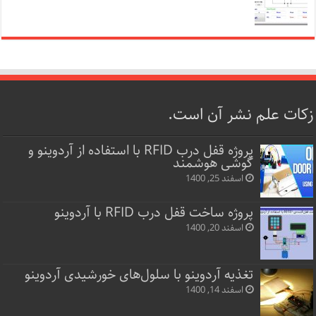
زکات علم نشر آن است.
پروژه قفل‌ درب RFID با استفاده از آردوینو و
گوشی هوشمند
اسفند 25, 1400
پروژه ساخت قفل‌ درب RFID با آردوینو
اسفند 20, 1400
تغذیه آردوینو با سلول‌های خورشیدی آردوینو
اسفند 14, 1400