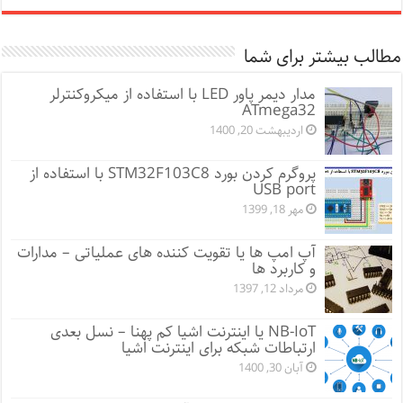
مطالب بیشتر برای شما
مدار دیمر پاور LED با استفاده از میکروکنترلر
ATmega32
اردیبهشت 20, 1400
پروگرم کردن بورد STM32F103C8 با استفاده از
USB port
مهر 18, 1399
آپ امپ ها یا تقویت کننده های عملیاتی – مدارات
و کاربرد ها
مرداد 12, 1397
NB-IoT یا اینترنت اشیا کم پهنا – نسل بعدی
ارتباطات شبکه برای اینترنت اشیا
آبان 30, 1400