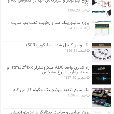
انواع اپتوکوپلر و کاربردهای آنها در مدارهای AC و
DC
آبان 20, 1399
پروژه مانيتورينگ دما و رطوبت تحت وب سایت
اسفند 17, 1394
یکسوساز کنترل شده سیلیکونی(SCR)
اسفند 11, 1396
راه اندازی واحد ADC میکروکنترلر stm32f4xx و
نمونه برداری با نرخ مشخص
شهریور 10, 1397
یک منبع تغذیه سوئیچینگ چگونه کار می کند
بهمن 6, 1396
پروژه طراحی و ساخت دیتالاگر با آردوینو (بخش