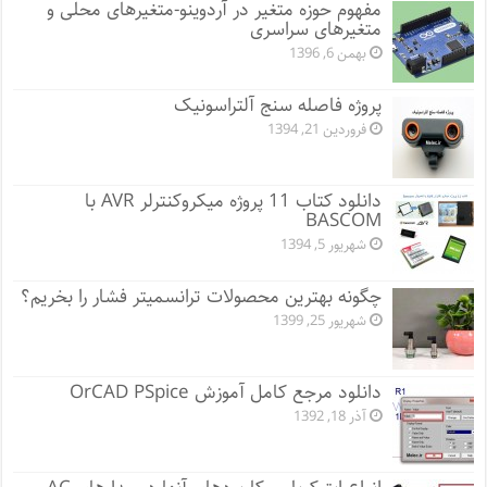
مفهوم حوزه متغیر در آردوینو-متغیرهای محلی و
متغیرهای سراسری
بهمن 6, 1396
پروژه فاصله سنج آلتراسونیک
فروردین 21, 1394
دانلود کتاب 11 پروژه میکروکنترلر AVR با
BASCOM
شهریور 5, 1394
چگونه بهترین محصولات ترانسمیتر فشار را بخریم؟
شهریور 25, 1399
دانلود مرجع کامل آموزش OrCAD PSpice
آذر 18, 1392