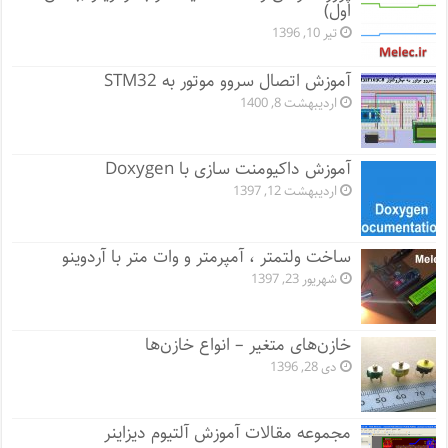
اول)
تیر 10, 1396
آموزش اتصال سروو موتور به STM32
اردیبهشت 8, 1400
آموزش داکیومنت سازی با Doxygen
اردیبهشت 12, 1397
ساخت ولتمتر ، آمپرمتر و وات متر با آردوینو
شهریور 23, 1397
خازن‌های متغیر – انواع خازن‌ها
دی 28, 1396
مجموعه مقالات آموزش آلتیوم دیزاینر