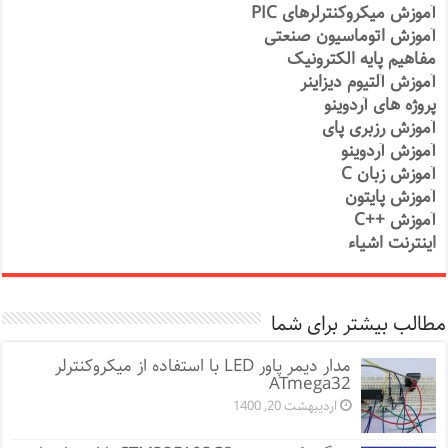
آموزش میکروکنترلرهای PIC
آموزش اتوماسیون صنعتی
مفاهیم پایه الکترونیک
آموزش آلتیوم دیزاینر
پروژه های آردوینو
آموزش رزبری پای
آموزش آردوینو
آموزش زبان C
آموزش پایتون
آموزش ++C
اینترنت اشیاء
مطالب بیشتر برای شما
مدار دیمر پاور LED با استفاده از میکروکنترلر
ATmega32
اردیبهشت 20, 1400