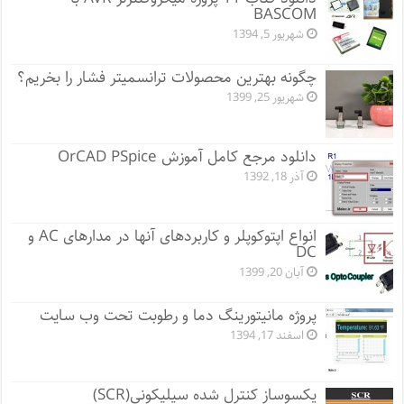
BASCOM
شهریور 5, 1394
چگونه بهترین محصولات ترانسمیتر فشار را بخریم؟
شهریور 25, 1399
دانلود مرجع کامل آموزش OrCAD PSpice
آذر 18, 1392
انواع اپتوکوپلر و کاربردهای آنها در مدارهای AC و
DC
آبان 20, 1399
پروژه مانيتورينگ دما و رطوبت تحت وب سایت
اسفند 17, 1394
یکسوساز کنترل شده سیلیکونی(SCR)