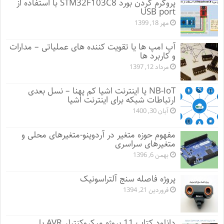
پروگرم کردن بورد STM32F103C8 با استفاده از
USB port
مهر 18, 1399
آپ امپ ها یا تقویت کننده های عملیاتی – مدارات
و کاربرد ها
مرداد 12, 1397
NB-IoT یا اینترنت اشیا کم پهنا – نسل بعدی
ارتباطات شبکه برای اینترنت اشیا
آبان 30, 1400
مفهوم حوزه متغیر در آردوینو-متغیرهای محلی و
متغیرهای سراسری
بهمن 6, 1396
پروژه فاصله سنج آلتراسونیک
فروردین 21, 1394
دانلود کتاب 11 پروژه میکروکنترلر AVR با