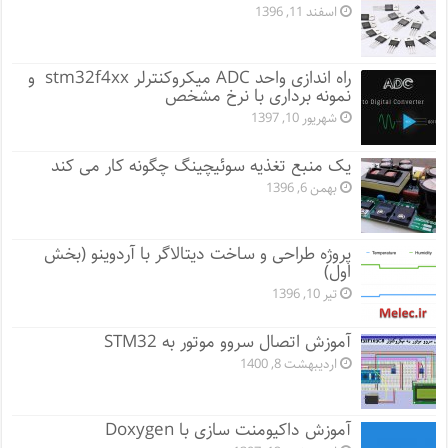
اسفند 11, 1396
راه اندازی واحد ADC میکروکنترلر stm32f4xx و
نمونه برداری با نرخ مشخص
شهریور 10, 1397
یک منبع تغذیه سوئیچینگ چگونه کار می کند
بهمن 6, 1396
پروژه طراحی و ساخت دیتالاگر با آردوینو (بخش
اول)
تیر 10, 1396
آموزش اتصال سروو موتور به STM32
اردیبهشت 8, 1400
آموزش داکیومنت سازی با Doxygen