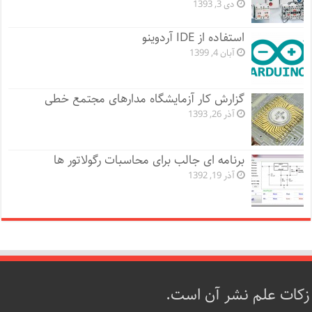
دی 3, 1393
استفاده از IDE آردوینو
آبان 4, 1399
گزارش کار آزمایشگاه مدارهای مجتمع خطی
آذر 26, 1393
برنامه ای جالب برای محاسبات رگولاتور ها
آذر 19, 1392
زکات علم نشر آن است.