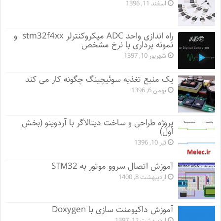
اسفند 11, 1396
راه اندازی واحد ADC میکروکنترلر stm32f4xx و
نمونه برداری با نرخ مشخص
شهریور 10, 1397
یک منبع تغذیه سوئیچینگ چگونه کار می کند
بهمن 6, 1396
پروژه طراحی و ساخت دیتالاگر با آردوینو (بخش
اول)
تیر 10, 1396
آموزش اتصال سروو موتور به STM32
اردیبهشت 8, 1400
آموزش داکیومنت سازی با Doxygen
اردیبهشت 12, 1397