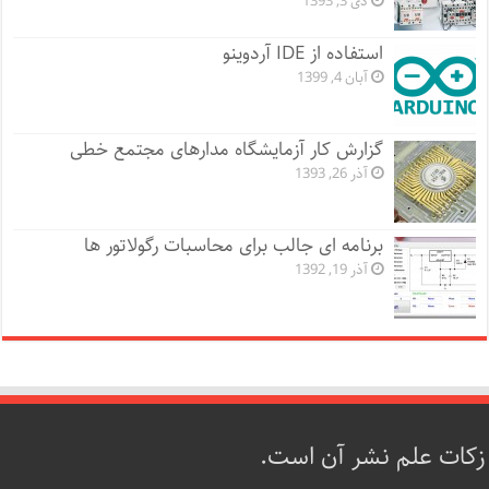
دی 3, 1393
استفاده از IDE آردوینو
آبان 4, 1399
گزارش کار آزمایشگاه مدارهای مجتمع خطی
آذر 26, 1393
برنامه ای جالب برای محاسبات رگولاتور ها
آذر 19, 1392
زکات علم نشر آن است.