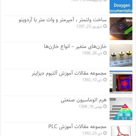
ساخت ولتمتر ، آمپرمتر و وات متر با آردوینو
شهریور 23, 1397
خازن‌های متغیر – انواع خازن‌ها
دی 28, 1396
مجموعه مقالات آموزش آلتیوم دیزاینر
دی 10, 1392
هرم اتوماسیون صنعتی
بهمن 18, 1398
مجموعه مقالات آموزش PLC
دی 23, 1392