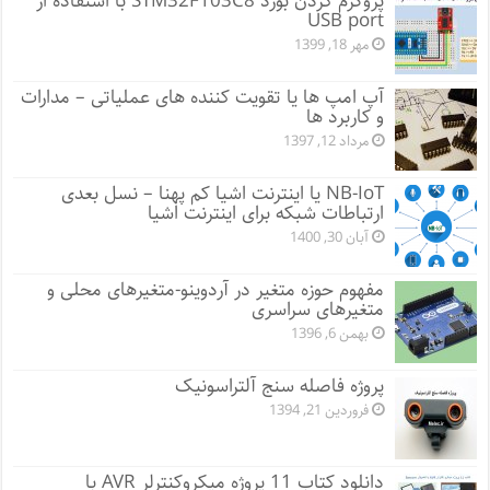
پروگرم کردن بورد STM32F103C8 با استفاده از
USB port
مهر 18, 1399
آپ امپ ها یا تقویت کننده های عملیاتی – مدارات
و کاربرد ها
مرداد 12, 1397
NB-IoT یا اینترنت اشیا کم پهنا – نسل بعدی
ارتباطات شبکه برای اینترنت اشیا
آبان 30, 1400
مفهوم حوزه متغیر در آردوینو-متغیرهای محلی و
متغیرهای سراسری
بهمن 6, 1396
پروژه فاصله سنج آلتراسونیک
فروردین 21, 1394
دانلود کتاب 11 پروژه میکروکنترلر AVR با