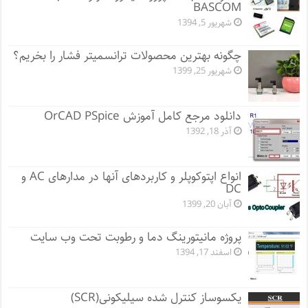
BASCOM
شهریور 5, 1394
چگونه بهترین محصولات ترانسمیتر فشار را بخریم؟
شهریور 25, 1399
دانلود مرجع کامل آموزش OrCAD PSpice
آذر 18, 1392
انواع اپتوکوپلر و کاربردهای آنها در مدارهای AC و
DC
آبان 20, 1399
پروژه مانيتورينگ دما و رطوبت تحت وب سایت
اسفند 17, 1394
یکسوساز کنترل شده سیلیکونی(SCR)