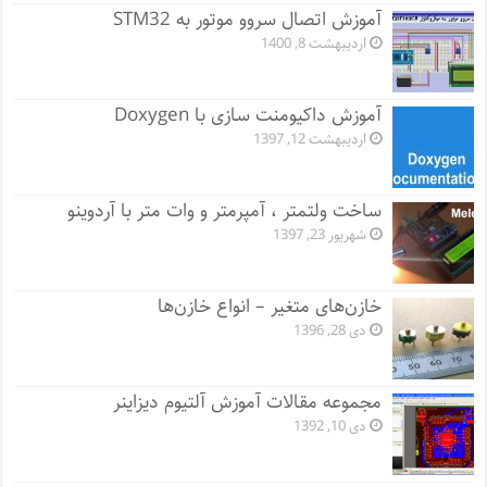
آموزش اتصال سروو موتور به STM32
اردیبهشت 8, 1400
آموزش داکیومنت سازی با Doxygen
اردیبهشت 12, 1397
ساخت ولتمتر ، آمپرمتر و وات متر با آردوینو
شهریور 23, 1397
خازن‌های متغیر – انواع خازن‌ها
دی 28, 1396
مجموعه مقالات آموزش آلتیوم دیزاینر
دی 10, 1392