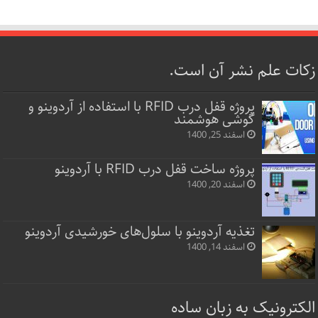
زکات علم نشر آن است.
پروژه قفل‌ درب RFID با استفاده از آردوینو و
گوشی هوشمند
اسفند 25, 1400
پروژه ساخت قفل‌ درب RFID با آردوینو
اسفند 20, 1400
تغذیه آردوینو با سلول‌های خورشیدی آردوینو
اسفند 14, 1400
الکترونیک به زبان ساده