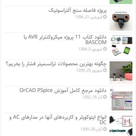
پروژه فاصله سنج آلتراسونیک
فروردین 21, 1394
دانلود کتاب 11 پروژه میکروکنترلر AVR با
BASCOM
شهریور 5, 1394
چگونه بهترین محصولات ترانسمیتر فشار را بخریم؟
شهریور 25, 1399
دانلود مرجع کامل آموزش OrCAD PSpice
آذر 18, 1392
انواع اپتوکوپلر و کاربردهای آنها در مدارهای AC و
DC
آبان 20, 1399