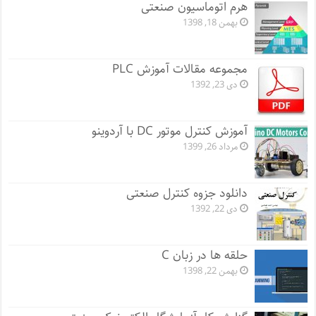
هرم اتوماسیون صنعتی
بهمن 18, 1398
مجموعه مقالات آموزش PLC
دی 23, 1392
آموزش کنترل موتور DC با آردوینو
مرداد 26, 1399
دانلود جزوه کنترل صنعتی
دی 22, 1392
حلقه ها در زبان C
بهمن 22, 1398