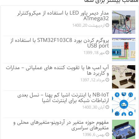
مطالب بیشتر برای شما
مدار دیمر پاور LED با استفاده از میکروکنترلر
ATmega32
اردیبهشت 20, 1400
پروگرم کردن بورد STM32F103C8 با استفاده از
USB port
مهر 18, 1399
آپ امپ ها یا تقویت کننده های عملیاتی – مدارات
و کاربرد ها
مرداد 12, 1397
NB-IoT یا اینترنت اشیا کم پهنا – نسل بعدی
ارتباطات شبکه برای اینترنت اشیا
آبان 30, 1400
مفهوم حوزه متغیر در آردوینو-متغیرهای محلی و
متغیرهای سراسری
بهمن 6, 1396