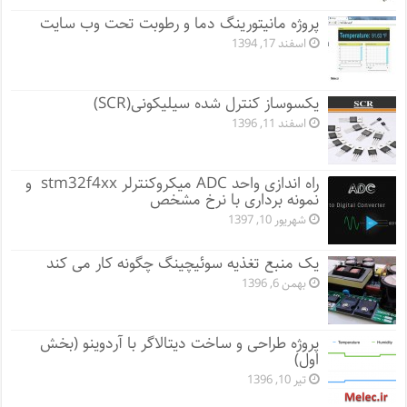
پروژه مانيتورينگ دما و رطوبت تحت وب سایت
اسفند 17, 1394
یکسوساز کنترل شده سیلیکونی(SCR)
اسفند 11, 1396
راه اندازی واحد ADC میکروکنترلر stm32f4xx و
نمونه برداری با نرخ مشخص
شهریور 10, 1397
یک منبع تغذیه سوئیچینگ چگونه کار می کند
بهمن 6, 1396
پروژه طراحی و ساخت دیتالاگر با آردوینو (بخش
اول)
تیر 10, 1396