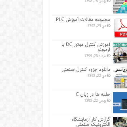
بهمن 18, 1398
مجموعه مقالات آموزش PLC
دی 23, 1392
آموزش کنترل موتور DC با
آردوینو
مرداد 26, 1399
دانلود جزوه کنترل صنعتی
دی 22, 1392
حلقه ها در زبان C
بهمن 22, 1398
گزارش کار آزمایشگاه
الکترونیک صنعتی