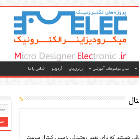
سایر موضوعات آموزشی
رزبری‌پای
آردوینو
تماس با ما
تال
ائی هستند که برای تغییر روشنائی لامپ , کنترل سرعت