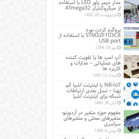
مدار دیمر پاور LED با استفاده
از میکروکنترلر ATmega32
اردیبهشت 20, 1400
پروگرم کردن بورد
STM32F103C8 با استفاده از
USB port
مهر 18, 1399
آپ امپ ها یا تقویت کننده
های عملیاتی – مدارات و
کاربرد ها
مرداد 12, 1397
NB-IoT یا اینترنت اشیا کم
پهنا – نسل بعدی ارتباطات
شبکه برای اینترنت اشیا
آبان 30, 1400
مفهوم حوزه متغیر در آردوینو-
متغیرهای محلی و متغیرهای
سراسری
بهمن 6, 1396