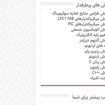
ش های پرطرفدار
ش طراحی منابع تغذیه سوئیچینگ
 میکروکنترلرهای LPC1768
ش میکروکنترلرهای PIC
ش اتوماسیون صنعتی
یم پایه الکترونیک
ش آلتیوم دیزاینر
ه های آردوینو
ش رزبری پای
ش آردوینو
ش زبان C
ش پایتون
ش ++C
رنت اشیاء
 بیشتر برای شما