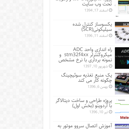
تحت وب سایت
اسفند 17, 1394
یکسوساز کنترل شده
سیلیکونی(SCR)
اسفند 11, 1396
راه اندازی واحد ADC
میکروکنترلر stm32f4xx و
نمونه برداری با نرخ مشخص
شهریور 10, 1397
یک منبع تغذیه سوئیچینگ
چگونه کار می کند
بهمن 6, 1396
پروژه طراحی و ساخت دیتالاگر
با آردوینو (بخش اول)
تیر 10, 1396
آموزش اتصال سروو موتور به