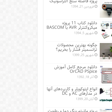
پروژه فاصله سنج آلتراسونیک
فروردین 21, 1394
دانلود کتاب 11 پروژه
میکروکنترلر AVR با BASCOM
شهریور 5, 1394
چگونه بهترین محصولات
ترانسمیتر فشار را بخریم؟
شهریور 25, 1399
دانلود مرجع کامل آموزش
OrCAD PSpice
آذر 18, 1392
انواع اپتوکوپلر و کاربردهای آنها
در مدارهای AC و DC
آبان 20, 1399
پروژه مانيتورينگ دما و رطوبت