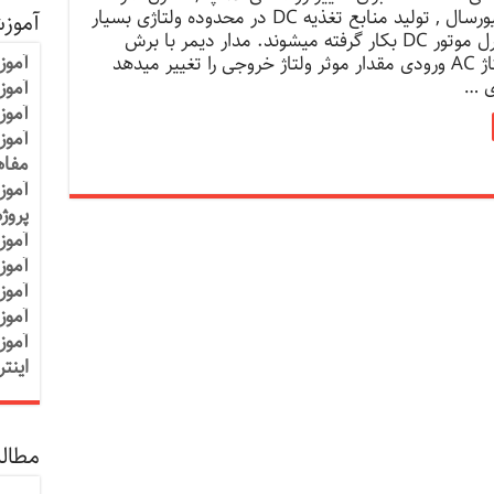
موتورهای یونیورسال , تولید منابع تغذیه DC در محدوده ولتاژی بسیار
آموز
وسیع , و کنترل موتور DC بکار گرفته میشوند. مدار دیمر با برش
آموز
قسمتی از ولتاژ AC ورودی مقدار موثر ولتاژ خروجی را تغییر میدهد
ی …
آموزش
آموز
آموز
مفاه
آموز
پروژ
آموز
آموز
آموز
آموز
آموز
اینت
مطالب