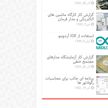
آذر 28, 1392
گزارش کار کارگاه ماشین های
الکتریکی و مدار فرمان
دی 3, 1393
استفاده از IDE آردوینو
آبان 4, 1399
گزارش کار آزمایشگاه مدارهای
مجتمع خطی
آذر 26, 1393
برنامه ای جالب برای محاسبات
رگولاتور ها
آذر 19, 1392