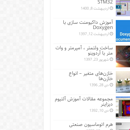
STM32
اردیبهشت 8, 1400
آموزش داکیومنت سازی با
Doxygen
اردیبهشت 12, 1397
ساخت ولتمتر ، آمپرمتر و وات
متر با آردوینو
شهریور 23, 1397
خازن‌های متغیر – انواع
خازن‌ها
دی 28, 1396
مجموعه مقالات آموزش آلتیوم
دیزاینر
دی 10, 1392
هرم اتوماسیون صنعتی