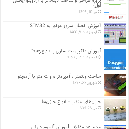
پروژه طراحی و ساخت دیتالاگر با آردوینو (بخش
اول)
تیر 10, 1396
آموزش اتصال سروو موتور به STM32
اردیبهشت 8, 1400
آموزش داکیومنت سازی با Doxygen
اردیبهشت 12, 1397
ساخت ولتمتر ، آمپرمتر و وات متر با آردوینو
شهریور 23, 1397
خازن‌های متغیر – انواع خازن‌ها
دی 28, 1396
مجموعه مقالات آموزش آلتیوم دیزاینر