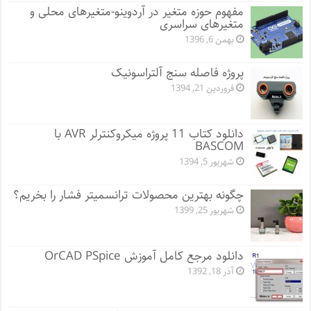
مفهوم حوزه متغیر در آردوینو-متغیرهای محلی و
متغیرهای سراسری
بهمن 6, 1396
پروژه فاصله سنج آلتراسونیک
فروردین 21, 1394
دانلود کتاب 11 پروژه میکروکنترلر AVR با
BASCOM
شهریور 5, 1394
چگونه بهترین محصولات ترانسمیتر فشار را بخریم؟
شهریور 25, 1399
دانلود مرجع کامل آموزش OrCAD PSpice
آذر 18, 1392