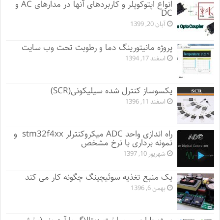
انواع اپتوکوپلر و کاربردهای آنها در مدارهای AC و
DC
آبان 20, 1399
پروژه مانيتورينگ دما و رطوبت تحت وب سایت
اسفند 17, 1394
یکسوساز کنترل شده سیلیکونی(SCR)
اسفند 11, 1396
راه اندازی واحد ADC میکروکنترلر stm32f4xx و
نمونه برداری با نرخ مشخص
شهریور 10, 1397
یک منبع تغذیه سوئیچینگ چگونه کار می کند
بهمن 6, 1396