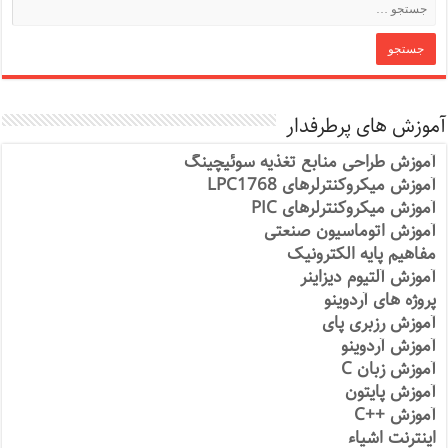
آموزش های پرطرفدار
آموزش طراحی منابع تغذیه سوئیچینگ
آموزش میکروکنترلرهای LPC1768
آموزش میکروکنترلرهای PIC
آموزش اتوماسیون صنعتی
مفاهیم پایه الکترونیک
آموزش آلتیوم دیزاینر
پروژه های آردوینو
آموزش رزبری پای
آموزش آردوینو
آموزش زبان C
آموزش پایتون
آموزش ++C
اینترنت اشیاء