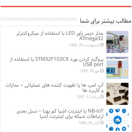
مطالب بیشتر برای شما
مدار دیمر پاور LED با استفاده از میکروکنترلر
ATmega32
اردیبهشت 20, 1400
پروگرم کردن بورد STM32F103C8 با استفاده از
USB port
مهر 18, 1399
آپ امپ ها یا تقویت کننده های عملیاتی – مدارات
و کاربرد ها
مرداد 12, 1397
NB-IoT یا اینترنت اشیا کم پهنا – نسل بعدی
ارتباطات شبکه برای اینترنت اشیا
آبان 30, 1400