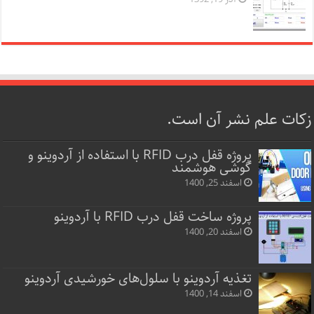
زکات علم نشر آن است.
پروژه قفل‌ درب RFID با استفاده از آردوینو و
گوشی هوشمند
اسفند 25, 1400
پروژه ساخت قفل‌ درب RFID با آردوینو
اسفند 20, 1400
تغذیه آردوینو با سلول‌های خورشیدی آردوینو
اسفند 14, 1400