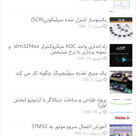
یکسوساز کنترل شده سیلیکونی(SCR)
اسفند 11, 1396
راه اندازی واحد ADC میکروکنترلر stm32f4xx و
نمونه برداری با نرخ مشخص
شهریور 10, 1397
یک منبع تغذیه سوئیچینگ چگونه کار می کند
بهمن 6, 1396
پروژه طراحی و ساخت دیتالاگر با آردوینو (بخش
اول)
تیر 10, 1396
آموزش اتصال سروو موتور به STM32
اردیبهشت 8, 1400