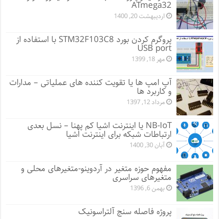
ATmega32
اردیبهشت 20, 1400
پروگرم کردن بورد STM32F103C8 با استفاده از
USB port
مهر 18, 1399
آپ امپ ها یا تقویت کننده های عملیاتی – مدارات
و کاربرد ها
مرداد 12, 1397
NB-IoT یا اینترنت اشیا کم پهنا – نسل بعدی
ارتباطات شبکه برای اینترنت اشیا
آبان 30, 1400
مفهوم حوزه متغیر در آردوینو-متغیرهای محلی و
متغیرهای سراسری
بهمن 6, 1396
پروژه فاصله سنج آلتراسونیک