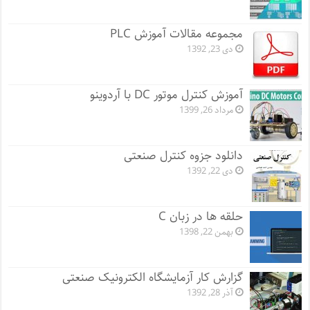
مجموعه مقالات آموزش PLC
دی 23, 1392
آموزش کنترل موتور DC با آردوینو
مرداد 26, 1399
دانلود جزوه کنترل صنعتی
دی 22, 1392
حلقه ها در زبان C
بهمن 22, 1398
گزارش کار آزمایشگاه الکترونیک صنعتی
آذر 28, 1392