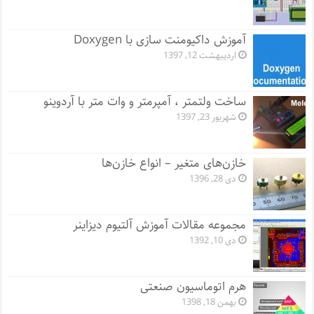
آموزش داکیومنت سازی با Doxygen
اردیبهشت 12, 1397
ساخت ولتمتر ، آمپرمتر و وات متر با آردوینو
شهریور 23, 1397
خازن‌های متغیر – انواع خازن‌ها
دی 28, 1396
مجموعه مقالات آموزش آلتیوم دیزاینر
دی 10, 1392
هرم اتوماسیون صنعتی
بهمن 18, 1398