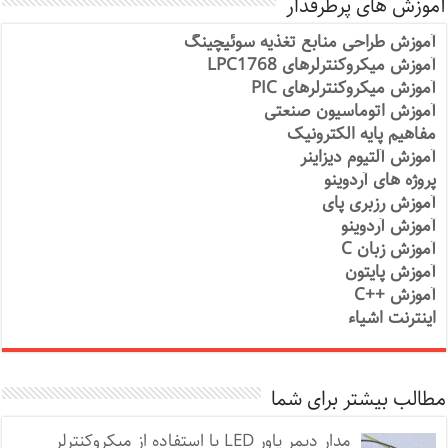
آموزش های پرطرفدار
آموزش طراحی منابع تغذیه سوئیچینگ
آموزش میکروکنترلرهای LPC1768
آموزش میکروکنترلرهای PIC
آموزش اتوماسیون صنعتی
مفاهیم پایه الکترونیک
آموزش آلتیوم دیزاینر
پروژه های آردوینو
آموزش رزبری پای
آموزش آردوینو
آموزش زبان C
آموزش پایتون
آموزش ++C
اینترنت اشیاء
مطالب بیشتر برای شما
مدار دیمر پاور LED با استفاده از میکروکنترلر