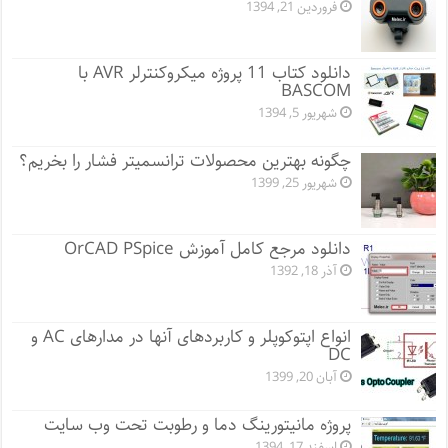
فروردین 21, 1394
دانلود کتاب 11 پروژه میکروکنترلر AVR با
BASCOM
شهریور 5, 1394
چگونه بهترین محصولات ترانسمیتر فشار را بخریم؟
شهریور 25, 1399
دانلود مرجع کامل آموزش OrCAD PSpice
آذر 18, 1392
انواع اپتوکوپلر و کاربردهای آنها در مدارهای AC و
DC
آبان 20, 1399
پروژه مانيتورينگ دما و رطوبت تحت وب سایت
اسفند 17, 1394