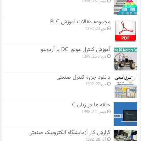
بهمن 18, 1398
مجموعه مقالات آموزش PLC
دی 23, 1392
آموزش کنترل موتور DC با آردوینو
مرداد 26, 1399
دانلود جزوه کنترل صنعتی
دی 22, 1392
حلقه ها در زبان C
بهمن 22, 1398
گزارش کار آزمایشگاه الکترونیک صنعتی
آذر 28, 1392