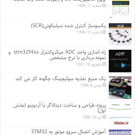
اسفند 17, 1394
یکسوساز کنترل شده سیلیکونی(SCR)
اسفند 11, 1396
راه اندازی واحد ADC میکروکنترلر stm32f4xx و
نمونه برداری با نرخ مشخص
شهریور 10, 1397
یک منبع تغذیه سوئیچینگ چگونه کار می کند
بهمن 6, 1396
پروژه طراحی و ساخت دیتالاگر با آردوینو (بخش
اول)
تیر 10, 1396
آموزش اتصال سروو موتور به STM32