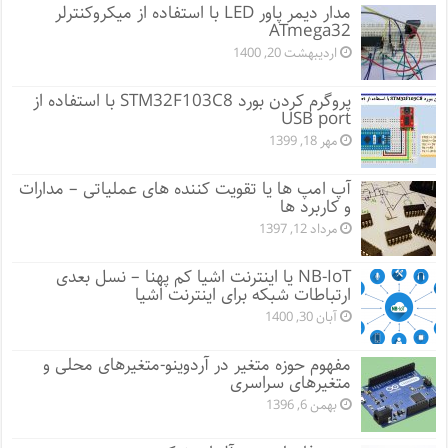
مدار دیمر پاور LED با استفاده از میکروکنترلر
ATmega32
اردیبهشت 20, 1400
پروگرم کردن بورد STM32F103C8 با استفاده از
USB port
مهر 18, 1399
آپ امپ ها یا تقویت کننده های عملیاتی – مدارات
و کاربرد ها
مرداد 12, 1397
NB-IoT یا اینترنت اشیا کم پهنا – نسل بعدی
ارتباطات شبکه برای اینترنت اشیا
آبان 30, 1400
مفهوم حوزه متغیر در آردوینو-متغیرهای محلی و
متغیرهای سراسری
بهمن 6, 1396