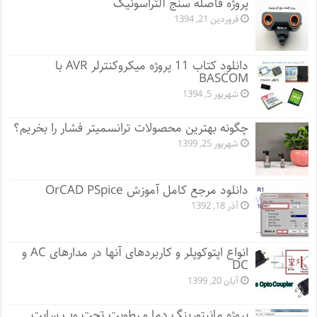
پروژه فاصله سنج آلتراسونیک
فروردین 21, 1394
دانلود کتاب 11 پروژه میکروکنترلر AVR با
BASCOM
شهریور 5, 1394
چگونه بهترین محصولات ترانسمیتر فشار را بخریم؟
شهریور 25, 1399
دانلود مرجع کامل آموزش OrCAD PSpice
آذر 18, 1392
انواع اپتوکوپلر و کاربردهای آنها در مدارهای AC و
DC
آبان 20, 1399
پروژه مانيتورينگ دما و رطوبت تحت وب سایت