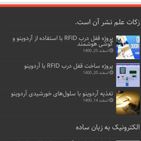
زکات علم نشر آن است.
پروژه قفل‌ درب RFID با استفاده از آردوینو و
گوشی هوشمند
اسفند 25, 1400
پروژه ساخت قفل‌ درب RFID با آردوینو
اسفند 20, 1400
تغذیه آردوینو با سلول‌های خورشیدی آردوینو
اسفند 14, 1400
الکترونیک به زبان ساده