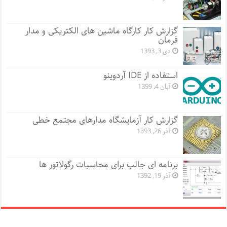
گزارش کار کارگاه ماشین های الکتریکی و مدار
فرمان
دی 3, 1393
استفاده از IDE آردوینو
آبان 4, 1399
گزارش کار آزمایشگاه مدارهای مجتمع خطی
آذر 26, 1393
برنامه ای جالب برای محاسبات رگولاتور ها
آذر 19, 1392