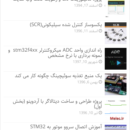
اسفند 17, 1394
یکسوساز کنترل شده سیلیکونی(SCR)
اسفند 11, 1396
راه اندازی واحد ADC میکروکنترلر stm32f4xx و
نمونه برداری با نرخ مشخص
شهریور 10, 1397
یک منبع تغذیه سوئیچینگ چگونه کار می کند
بهمن 6, 1396
پروژه طراحی و ساخت دیتالاگر با آردوینو (بخش
اول)
تیر 10, 1396
آموزش اتصال سروو موتور به STM32