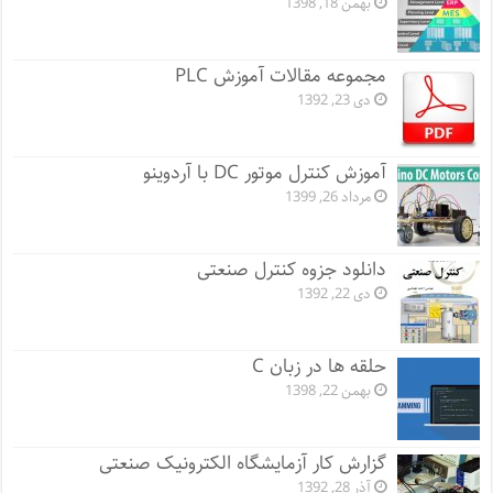
بهمن 18, 1398
مجموعه مقالات آموزش PLC
دی 23, 1392
آموزش کنترل موتور DC با آردوینو
مرداد 26, 1399
دانلود جزوه کنترل صنعتی
دی 22, 1392
حلقه ها در زبان C
بهمن 22, 1398
گزارش کار آزمایشگاه الکترونیک صنعتی
آذر 28, 1392