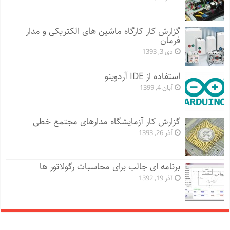
گزارش کار کارگاه ماشین های الکتریکی و مدار
فرمان
دی 3, 1393
استفاده از IDE آردوینو
آبان 4, 1399
گزارش کار آزمایشگاه مدارهای مجتمع خطی
آذر 26, 1393
برنامه ای جالب برای محاسبات رگولاتور ها
آذر 19, 1392