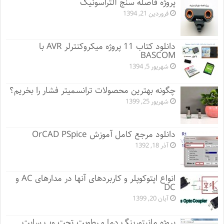
پروژه فاصله سنج آلتراسونیک
فروردین 21, 1394
دانلود کتاب 11 پروژه میکروکنترلر AVR با
BASCOM
شهریور 5, 1394
چگونه بهترین محصولات ترانسمیتر فشار را بخریم؟
شهریور 25, 1399
دانلود مرجع کامل آموزش OrCAD PSpice
آذر 18, 1392
انواع اپتوکوپلر و کاربردهای آنها در مدارهای AC و
DC
آبان 20, 1399
پروژه مانيتورينگ دما و رطوبت تحت وب سایت