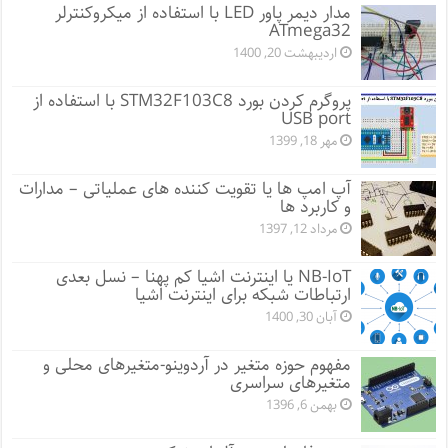
مدار دیمر پاور LED با استفاده از میکروکنترلر
ATmega32
اردیبهشت 20, 1400
پروگرم کردن بورد STM32F103C8 با استفاده از
USB port
مهر 18, 1399
آپ امپ ها یا تقویت کننده های عملیاتی – مدارات
و کاربرد ها
مرداد 12, 1397
NB-IoT یا اینترنت اشیا کم پهنا – نسل بعدی
ارتباطات شبکه برای اینترنت اشیا
آبان 30, 1400
مفهوم حوزه متغیر در آردوینو-متغیرهای محلی و
متغیرهای سراسری
بهمن 6, 1396