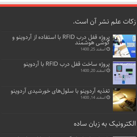
زکات علم نشر آن است.
پروژه قفل‌ درب RFID با استفاده از آردوینو و
گوشی هوشمند
اسفند 25, 1400
پروژه ساخت قفل‌ درب RFID با آردوینو
اسفند 20, 1400
تغذیه آردوینو با سلول‌های خورشیدی آردوینو
اسفند 14, 1400
الکترونیک به زبان ساده