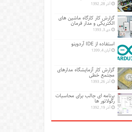
آذر 28, 1392
گزارش کار کارگاه ماشین های
الکتریکی و مدار فرمان
دی 3, 1393
استفاده از IDE آردوینو
آبان 4, 1399
گزارش کار آزمایشگاه مدارهای
مجتمع خطی
آذر 26, 1393
برنامه ای جالب برای محاسبات
رگولاتور ها
آذر 19, 1392