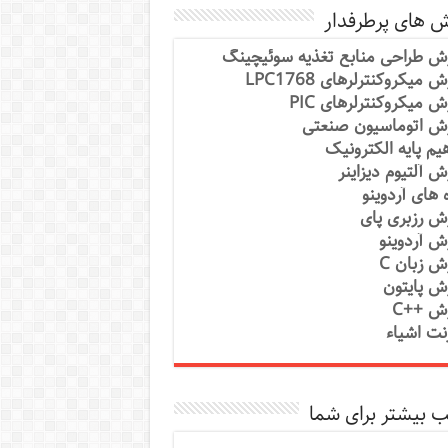
ش های پرطرفدار
ش طراحی منابع تغذیه سوئیچینگ
 میکروکنترلرهای LPC1768
ش میکروکنترلرهای PIC
ش اتوماسیون صنعتی
یم پایه الکترونیک
ش آلتیوم دیزاینر
ه های آردوینو
ش رزبری پای
ش آردوینو
ش زبان C
ش پایتون
ش ++C
رنت اشیاء
 بیشتر برای شما