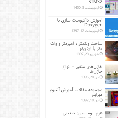
STM32
اردیبهشت 8, 1400
آموزش داکیومنت سازی با
Doxygen
اردیبهشت 12, 1397
ساخت ولتمتر ، آمپرمتر و وات
متر با آردوینو
شهریور 23, 1397
خازن‌های متغیر – انواع
خازن‌ها
دی 28, 1396
مجموعه مقالات آموزش آلتیوم
دیزاینر
دی 10, 1392
هرم اتوماسیون صنعتی