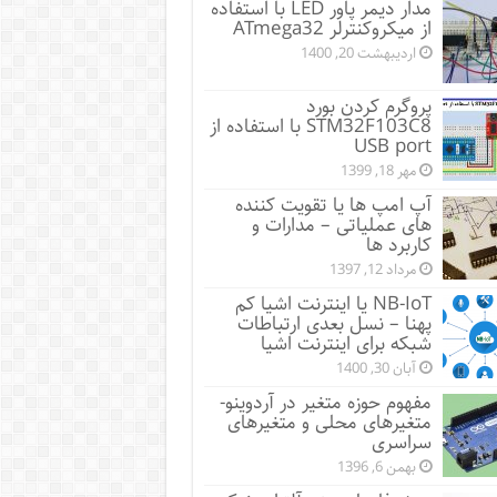
مدار دیمر پاور LED با استفاده
از میکروکنترلر ATmega32
اردیبهشت 20, 1400
پروگرم کردن بورد
STM32F103C8 با استفاده از
USB port
مهر 18, 1399
آپ امپ ها یا تقویت کننده
های عملیاتی – مدارات و
کاربرد ها
مرداد 12, 1397
NB-IoT یا اینترنت اشیا کم
پهنا – نسل بعدی ارتباطات
شبکه برای اینترنت اشیا
آبان 30, 1400
مفهوم حوزه متغیر در آردوینو-
متغیرهای محلی و متغیرهای
سراسری
بهمن 6, 1396