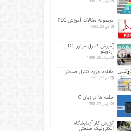
بهمن 18, 1398
مجموعه مقالات آموزش PLC
دی 23, 1392
آموزش کنترل موتور DC با
آردوینو
مرداد 26, 1399
دانلود جزوه کنترل صنعتی
دی 22, 1392
حلقه ها در زبان C
بهمن 22, 1398
گزارش کار آزمایشگاه
الکترونیک صنعتی