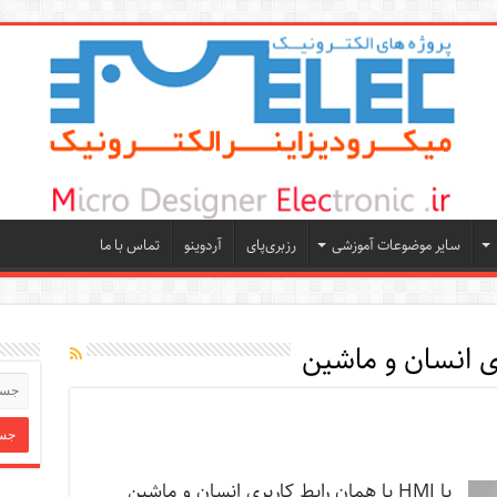
سایر موضوعات آموزشی
رزبری‌پای
آردوینو
تماس با ما
ی انسان و ماشین
با HMI یا همان رابط کاربری انسان و ماشین