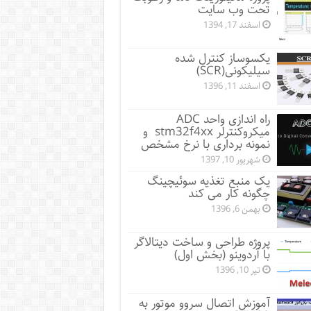
تحت وب سایت
اسفند 17, 1394
یکسوساز کنترل شده
سیلیکونی(SCR)
اسفند 11, 1396
راه اندازی واحد ADC
میکروکنترلر stm32f4xx و
نمونه برداری با نرخ مشخص
شهریور 10, 1397
یک منبع تغذیه سوئیچینگ
چگونه کار می کند
بهمن 6, 1396
پروژه طراحی و ساخت دیتالاگر
با آردوینو (بخش اول)
تیر 10, 1396
آموزش اتصال سروو موتور به