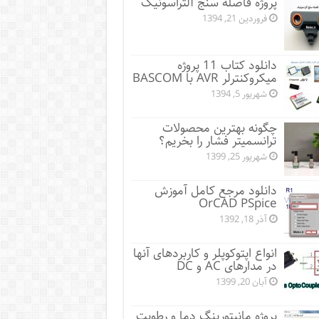
پروژه فاصله سنج آلتراسونیک
فروردین 21, 1394
دانلود کتاب 11 پروژه
میکروکنترلر AVR با BASCOM
شهریور 5, 1394
چگونه بهترین محصولات
ترانسمیتر فشار را بخریم؟
شهریور 25, 1399
دانلود مرجع کامل آموزش
OrCAD PSpice
آذر 18, 1392
انواع اپتوکوپلر و کاربردهای آنها
در مدارهای AC و DC
آبان 20, 1399
پروژه مانيتورينگ دما و رطوبت