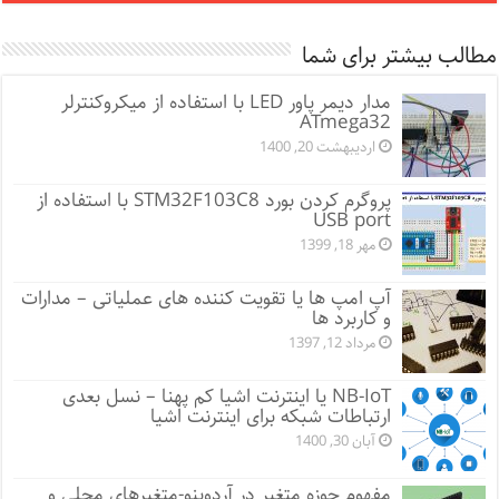
مطالب بیشتر برای شما
مدار دیمر پاور LED با استفاده از میکروکنترلر
ATmega32
اردیبهشت 20, 1400
پروگرم کردن بورد STM32F103C8 با استفاده از
USB port
مهر 18, 1399
آپ امپ ها یا تقویت کننده های عملیاتی – مدارات
و کاربرد ها
مرداد 12, 1397
NB-IoT یا اینترنت اشیا کم پهنا – نسل بعدی
ارتباطات شبکه برای اینترنت اشیا
آبان 30, 1400
مفهوم حوزه متغیر در آردوینو-متغیرهای محلی و