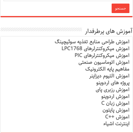
آموزش های پرطرفدار
آموزش طراحی منابع تغذیه سوئیچینگ
آموزش میکروکنترلرهای LPC1768
آموزش میکروکنترلرهای PIC
آموزش اتوماسیون صنعتی
مفاهیم پایه الکترونیک
آموزش آلتیوم دیزاینر
پروژه های آردوینو
آموزش رزبری پای
آموزش آردوینو
آموزش زبان C
آموزش پایتون
آموزش ++C
اینترنت اشیاء