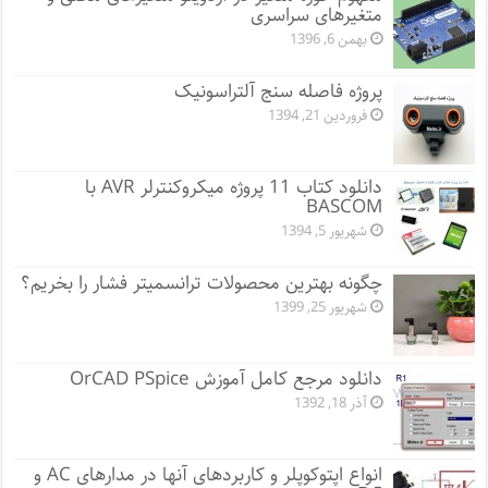
متغیرهای سراسری
بهمن 6, 1396
پروژه فاصله سنج آلتراسونیک
فروردین 21, 1394
دانلود کتاب 11 پروژه میکروکنترلر AVR با
BASCOM
شهریور 5, 1394
چگونه بهترین محصولات ترانسمیتر فشار را بخریم؟
شهریور 25, 1399
دانلود مرجع کامل آموزش OrCAD PSpice
آذر 18, 1392
انواع اپتوکوپلر و کاربردهای آنها در مدارهای AC و