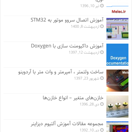
تیر 10, 1396
آموزش اتصال سروو موتور به STM32
اردیبهشت 8, 1400
آموزش داکیومنت سازی با Doxygen
اردیبهشت 12, 1397
ساخت ولتمتر ، آمپرمتر و وات متر با آردوینو
شهریور 23, 1397
خازن‌های متغیر – انواع خازن‌ها
دی 28, 1396
مجموعه مقالات آموزش آلتیوم دیزاینر
دی 10, 1392