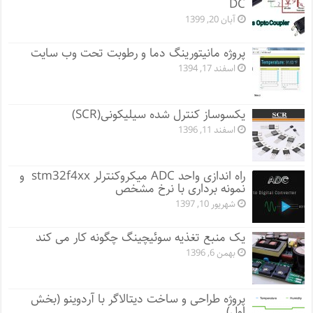
DC
آبان 20, 1399
پروژه مانيتورينگ دما و رطوبت تحت وب سایت
اسفند 17, 1394
یکسوساز کنترل شده سیلیکونی(SCR)
اسفند 11, 1396
راه اندازی واحد ADC میکروکنترلر stm32f4xx و
نمونه برداری با نرخ مشخص
شهریور 10, 1397
یک منبع تغذیه سوئیچینگ چگونه کار می کند
بهمن 6, 1396
پروژه طراحی و ساخت دیتالاگر با آردوینو (بخش
اول)