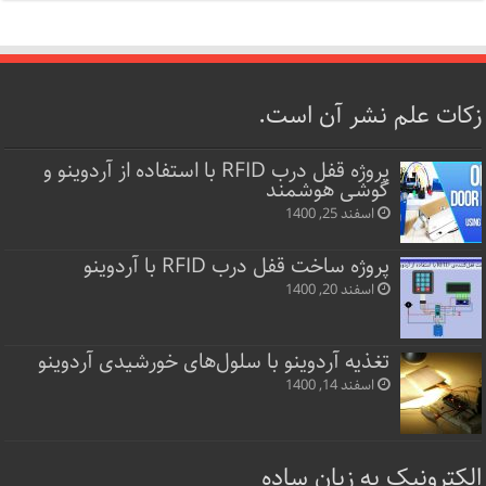
زکات علم نشر آن است.
پروژه قفل‌ درب RFID با استفاده از آردوینو و
گوشی هوشمند
اسفند 25, 1400
پروژه ساخت قفل‌ درب RFID با آردوینو
اسفند 20, 1400
تغذیه آردوینو با سلول‌های خورشیدی آردوینو
اسفند 14, 1400
الکترونیک به زبان ساده