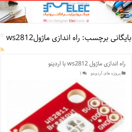
بایگانی برچسب:
راه اندازی ماژولws2812
راه اندازی ماژول ws2812 با اردینو
پروژه های آردوینو
1