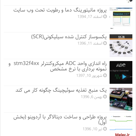
پروژه مانيتورينگ دما و رطوبت تحت وب سایت
اسفند 17, 1394
یکسوساز کنترل شده سیلیکونی(SCR)
اسفند 11, 1396
راه اندازی واحد ADC میکروکنترلر stm32f4xx و
نمونه برداری با نرخ مشخص
شهریور 10, 1397
یک منبع تغذیه سوئیچینگ چگونه کار می کند
بهمن 6, 1396
پروژه طراحی و ساخت دیتالاگر با آردوینو (بخش
اول)
تیر 10, 1396