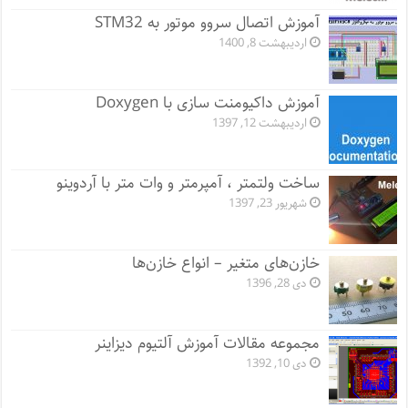
آموزش اتصال سروو موتور به STM32
اردیبهشت 8, 1400
آموزش داکیومنت سازی با Doxygen
اردیبهشت 12, 1397
ساخت ولتمتر ، آمپرمتر و وات متر با آردوینو
شهریور 23, 1397
خازن‌های متغیر – انواع خازن‌ها
دی 28, 1396
مجموعه مقالات آموزش آلتیوم دیزاینر
دی 10, 1392