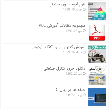
هرم اتوماسیون صنعتی
بهمن 18, 1398
مجموعه مقالات آموزش PLC
دی 23, 1392
آموزش کنترل موتور DC با آردوینو
مرداد 26, 1399
دانلود جزوه کنترل صنعتی
دی 22, 1392
حلقه ها در زبان C
بهمن 22, 1398