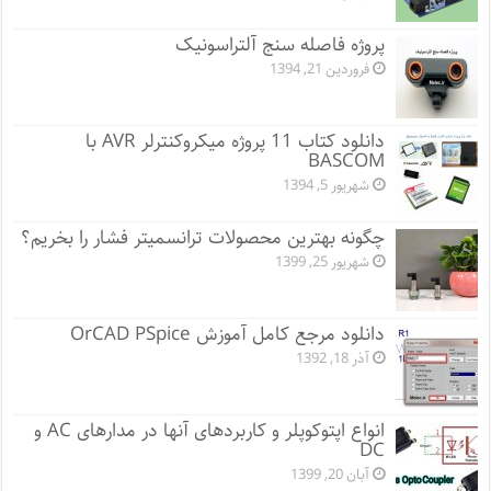
پروژه فاصله سنج آلتراسونیک
فروردین 21, 1394
دانلود کتاب 11 پروژه میکروکنترلر AVR با
BASCOM
شهریور 5, 1394
چگونه بهترین محصولات ترانسمیتر فشار را بخریم؟
شهریور 25, 1399
دانلود مرجع کامل آموزش OrCAD PSpice
آذر 18, 1392
انواع اپتوکوپلر و کاربردهای آنها در مدارهای AC و
DC
آبان 20, 1399