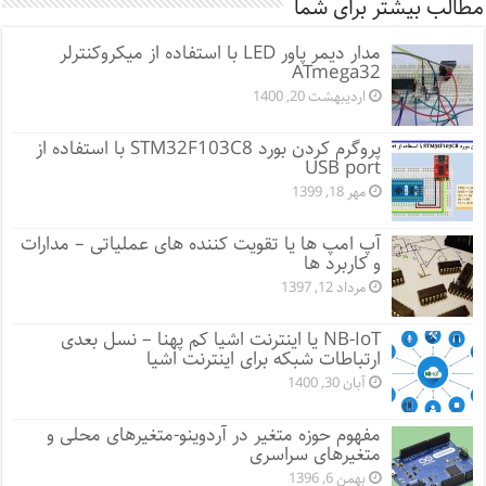
مطالب بیشتر برای شما
مدار دیمر پاور LED با استفاده از میکروکنترلر
ATmega32
اردیبهشت 20, 1400
پروگرم کردن بورد STM32F103C8 با استفاده از
USB port
مهر 18, 1399
آپ امپ ها یا تقویت کننده های عملیاتی – مدارات
و کاربرد ها
مرداد 12, 1397
NB-IoT یا اینترنت اشیا کم پهنا – نسل بعدی
ارتباطات شبکه برای اینترنت اشیا
آبان 30, 1400
مفهوم حوزه متغیر در آردوینو-متغیرهای محلی و
متغیرهای سراسری
بهمن 6, 1396