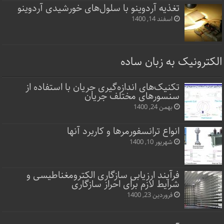
تغذیه آردوینو با سلول‌های خورشیدی آردوینو
اسفند 14, 1400
الکترونیک به زبان ساده
تکنیک‌های اندازه‌گیری جریان با استفاده از
سنسورهای مختلف جریان
بهمن 24, 1400
انواع ترانسفورمرها و کاربرد آنها
شهریور 10, 1400
فرآیند ارزیابی سازگاری الکترومغناطیسی و
شرایط لازم برای احراز سازگاری
فروردین 23, 1400