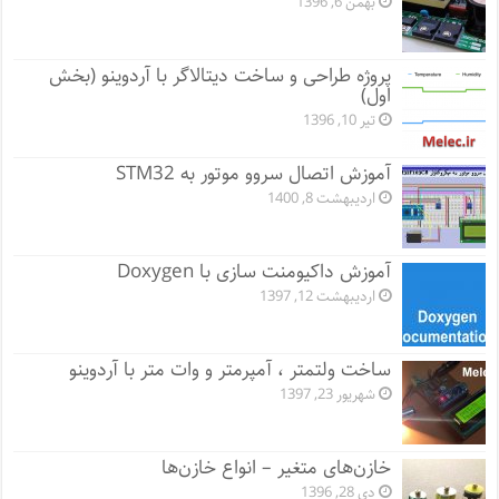
بهمن 6, 1396
پروژه طراحی و ساخت دیتالاگر با آردوینو (بخش
اول)
تیر 10, 1396
آموزش اتصال سروو موتور به STM32
اردیبهشت 8, 1400
آموزش داکیومنت سازی با Doxygen
اردیبهشت 12, 1397
ساخت ولتمتر ، آمپرمتر و وات متر با آردوینو
شهریور 23, 1397
خازن‌های متغیر – انواع خازن‌ها
دی 28, 1396