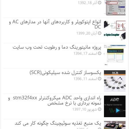
آذر 18, 1392
انواع اپتوکوپلر و کاربردهای آنها در مدارهای AC و
DC
آبان 20, 1399
پروژه مانيتورينگ دما و رطوبت تحت وب سایت
اسفند 17, 1394
یکسوساز کنترل شده سیلیکونی(SCR)
اسفند 11, 1396
راه اندازی واحد ADC میکروکنترلر stm32f4xx و
نمونه برداری با نرخ مشخص
شهریور 10, 1397
یک منبع تغذیه سوئیچینگ چگونه کار می کند