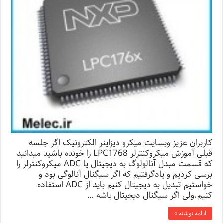
کاربران عزیز وبسایت میکرو دیزاینر الکترونیک اگر جلسه
قبلی آموزش میکروکنترلر LPC1768 را خونده باشید میدانید
که قسمت مبدل آنالولوگ به دیجیتال یا ADC میکروکنترلر را
برسی کردیم و یادگرفتیم که اگر سیگنال آنالوگی بود و
خواستیم تبدیل به دیجیتال کنیم باید از ADC استفاده
کنیم.ولی اگر سیگنال دیجیتال باشه …
ادامه نوشته »