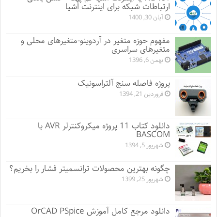
ارتباطات شبکه برای اینترنت اشیا
آبان 30, 1400
مفهوم حوزه متغیر در آردوینو-متغیرهای محلی و
متغیرهای سراسری
بهمن 6, 1396
پروژه فاصله سنج آلتراسونیک
فروردین 21, 1394
دانلود کتاب 11 پروژه میکروکنترلر AVR با
BASCOM
شهریور 5, 1394
چگونه بهترین محصولات ترانسمیتر فشار را بخریم؟
شهریور 25, 1399
دانلود مرجع کامل آموزش OrCAD PSpice