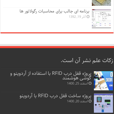
برنامه ای جالب برای محاسبات رگولاتور ها
آذر 19, 1392
زکات علم نشر آن است.
پروژه قفل‌ درب RFID با استفاده از آردوینو و
گوشی هوشمند
اسفند 25, 1400
پروژه ساخت قفل‌ درب RFID با آردوینو
اسفند 20, 1400