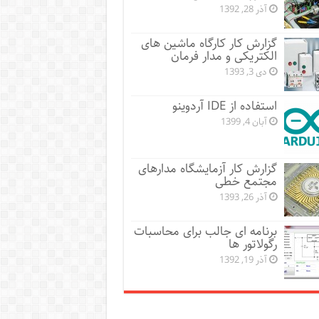
آذر 28, 1392
گزارش کار کارگاه ماشین های
الکتریکی و مدار فرمان
دی 3, 1393
استفاده از IDE آردوینو
آبان 4, 1399
گزارش کار آزمایشگاه مدارهای
مجتمع خطی
آذر 26, 1393
برنامه ای جالب برای محاسبات
رگولاتور ها
آذر 19, 1392