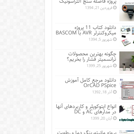
پروژه فاصله سنج آلتراسونیک
فروردین 21, 1394
دانلود کتاب 11 پروژه
میکروکنترلر AVR با BASCOM
شهریور 5, 1394
چگونه بهترین محصولات
ترانسمیتر فشار را بخریم؟
شهریور 25, 1399
دانلود مرجع کامل آموزش
OrCAD PSpice
آذر 18, 1392
انواع اپتوکوپلر و کاربردهای آنها
در مدارهای AC و DC
آبان 20, 1399
پروژه مانيتورينگ دما و رطوبت