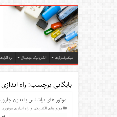
میکروکنترلرها
الکترونیک دیجیتال
نرم افزارها
بایگانی برچسب:
راه اندازی 
موتور های براشلس یا بدون جاروبک C Motor
موتورهای الکتریکی و راه اندازی موتورها
در 