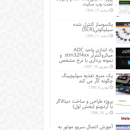
تحت وب سایت
اسفند 17, 1394
یکسوساز کنترل شده
سیلیکونی(SCR)
اسفند 11, 1396
راه اندازی واحد ADC
میکروکنترلر stm32f4xx و
نمونه برداری با نرخ مشخص
شهریور 10, 1397
یک منبع تغذیه سوئیچینگ
چگونه کار می کند
بهمن 6, 1396
پروژه طراحی و ساخت دیتالاگر
با آردوینو (بخش اول)
تیر 10, 1396
آموزش اتصال سروو موتور به