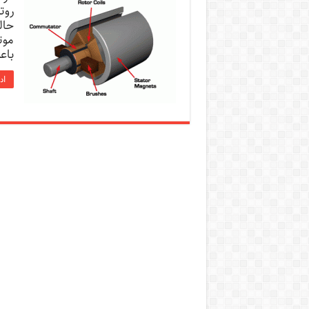
روت
حال
موت
باع
اد