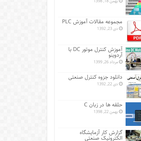
بهمن 18, 1398
مجموعه مقالات آموزش PLC
دی 23, 1392
آموزش کنترل موتور DC با
آردوینو
مرداد 26, 1399
دانلود جزوه کنترل صنعتی
دی 22, 1392
حلقه ها در زبان C
بهمن 22, 1398
گزارش کار آزمایشگاه
الکترونیک صنعتی