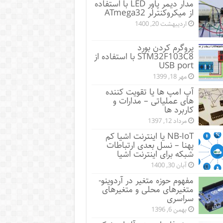
مدار دیمر پاور LED با استفاده
از میکروکنترلر ATmega32
اردیبهشت 20, 1400
پروگرم کردن بورد
STM32F103C8 با استفاده از
USB port
مهر 18, 1399
آپ امپ ها یا تقویت کننده
های عملیاتی – مدارات و
کاربرد ها
مرداد 12, 1397
NB-IoT یا اینترنت اشیا کم
پهنا – نسل بعدی ارتباطات
شبکه برای اینترنت اشیا
آبان 30, 1400
مفهوم حوزه متغیر در آردوینو-
متغیرهای محلی و متغیرهای
سراسری
بهمن 6, 1396