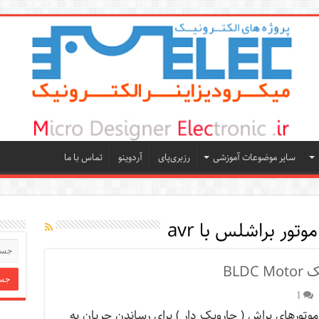
سایر موضوعات آموزشی
رزبری‌پای
آردوینو
تماس با ما
موتور براشلس با avr
BLD
1
موتورهای براش ( جاروبک دار ) برای رساندن جریان به