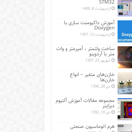
STM32
اردیبهشت 8, 1400
آموزش داکیومنت سازی با
Doxygen
اردیبهشت 12, 1397
ساخت ولتمتر ، آمپرمتر و وات
متر با آردوینو
شهریور 23, 1397
خازن‌های متغیر – انواع
خازن‌ها
دی 28, 1396
مجموعه مقالات آموزش آلتیوم
دیزاینر
دی 10, 1392
هرم اتوماسیون صنعتی