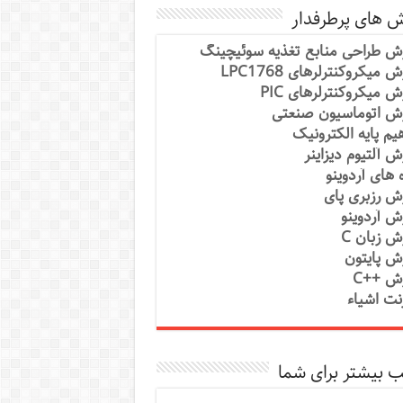
ش های پرطرفدار
ش طراحی منابع تغذیه سوئیچینگ
 میکروکنترلرهای LPC1768
ش میکروکنترلرهای PIC
ش اتوماسیون صنعتی
یم پایه الکترونیک
ش آلتیوم دیزاینر
ه های آردوینو
ش رزبری پای
ش آردوینو
ش زبان C
ش پایتون
ش ++C
رنت اشیاء
 بیشتر برای شما