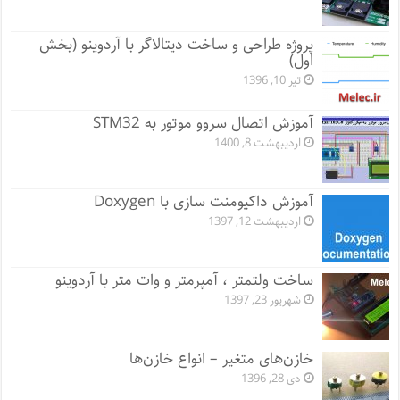
پروژه طراحی و ساخت دیتالاگر با آردوینو (بخش
اول)
تیر 10, 1396
آموزش اتصال سروو موتور به STM32
اردیبهشت 8, 1400
آموزش داکیومنت سازی با Doxygen
اردیبهشت 12, 1397
ساخت ولتمتر ، آمپرمتر و وات متر با آردوینو
شهریور 23, 1397
خازن‌های متغیر – انواع خازن‌ها
دی 28, 1396