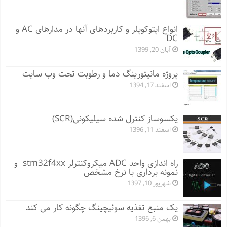
انواع اپتوکوپلر و کاربردهای آنها در مدارهای AC و
DC
آبان 20, 1399
پروژه مانيتورينگ دما و رطوبت تحت وب سایت
اسفند 17, 1394
یکسوساز کنترل شده سیلیکونی(SCR)
اسفند 11, 1396
راه اندازی واحد ADC میکروکنترلر stm32f4xx و
نمونه برداری با نرخ مشخص
شهریور 10, 1397
یک منبع تغذیه سوئیچینگ چگونه کار می کند
بهمن 6, 1396