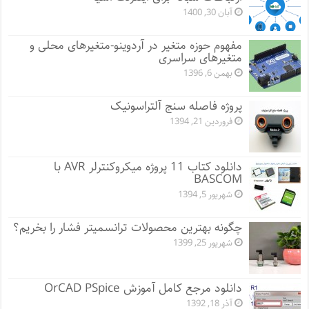
آبان 30, 1400
مفهوم حوزه متغیر در آردوینو-متغیرهای محلی و
متغیرهای سراسری
بهمن 6, 1396
پروژه فاصله سنج آلتراسونیک
فروردین 21, 1394
دانلود کتاب 11 پروژه میکروکنترلر AVR با
BASCOM
شهریور 5, 1394
چگونه بهترین محصولات ترانسمیتر فشار را بخریم؟
شهریور 25, 1399
دانلود مرجع کامل آموزش OrCAD PSpice
آذر 18, 1392