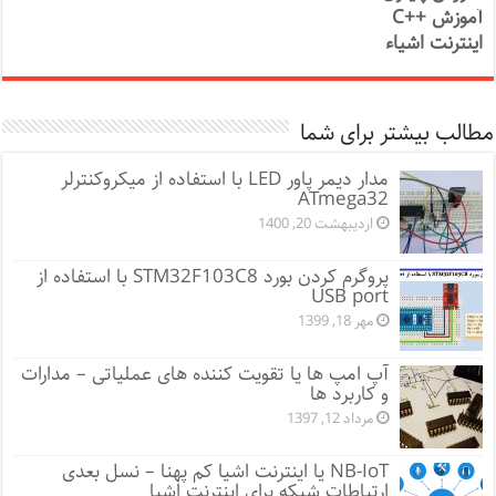
آموزش ++C
اینترنت اشیاء
مطالب بیشتر برای شما
مدار دیمر پاور LED با استفاده از میکروکنترلر
ATmega32
اردیبهشت 20, 1400
پروگرم کردن بورد STM32F103C8 با استفاده از
USB port
مهر 18, 1399
آپ امپ ها یا تقویت کننده های عملیاتی – مدارات
و کاربرد ها
مرداد 12, 1397
NB-IoT یا اینترنت اشیا کم پهنا – نسل بعدی
ارتباطات شبکه برای اینترنت اشیا