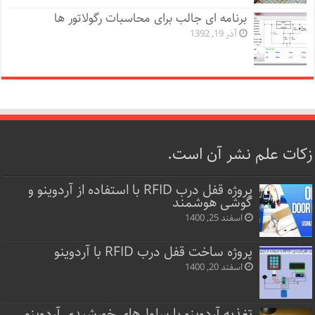
برنامه ای جالب برای محاسبات رگولاتور ها
آذر 19, 1392
زکات علم نشر آن است.
پروژه قفل‌ درب RFID با استفاده از آردوینو و
گوشی هوشمند
اسفند 25, 1400
پروژه ساخت قفل‌ درب RFID با آردوینو
اسفند 20, 1400
تغذیه آردوینو با سلول‌های خورشیدی آردوینو