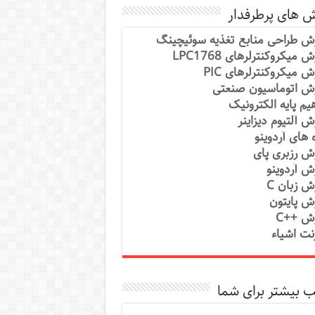
ش های پرطرفدار
ش طراحی منابع تغذیه سوئیچینگ
 میکروکنترلرهای LPC1768
ش میکروکنترلرهای PIC
ش اتوماسیون صنعتی
یم پایه الکترونیک
ش آلتیوم دیزاینر
ه های آردوینو
ش رزبری پای
ش آردوینو
ش زبان C
ش پایتون
ش ++C
رنت اشیاء
 بیشتر برای شما