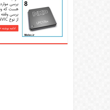
از نوع NVIC یا کنترل …
ادامه نوشته »