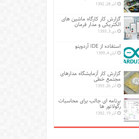
آذر 28, 1392
گزارش کار کارگاه ماشین های
الکتریکی و مدار فرمان
دی 3, 1393
استفاده از IDE آردوینو
آبان 4, 1399
گزارش کار آزمایشگاه مدارهای
مجتمع خطی
آذر 26, 1393
برنامه ای جالب برای محاسبات
رگولاتور ها
آذر 19, 1392