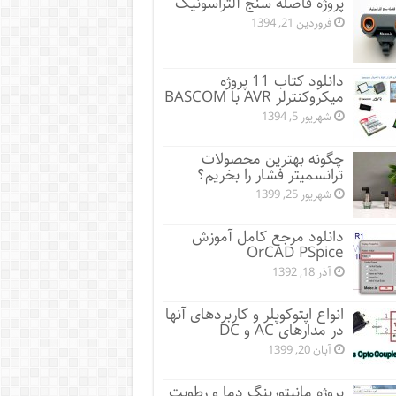
پروژه فاصله سنج آلتراسونیک
فروردین 21, 1394
دانلود کتاب 11 پروژه
میکروکنترلر AVR با BASCOM
شهریور 5, 1394
چگونه بهترین محصولات
ترانسمیتر فشار را بخریم؟
شهریور 25, 1399
دانلود مرجع کامل آموزش
OrCAD PSpice
آذر 18, 1392
انواع اپتوکوپلر و کاربردهای آنها
در مدارهای AC و DC
آبان 20, 1399
پروژه مانيتورينگ دما و رطوبت