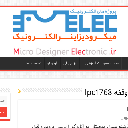
سایر موضوعات آموزشی
رزبری‌پای
آردوینو
تماس با ما
 lpc1768
1
ته مبدل دیجیتال به آنالوگ را برسی کردیم و قبل