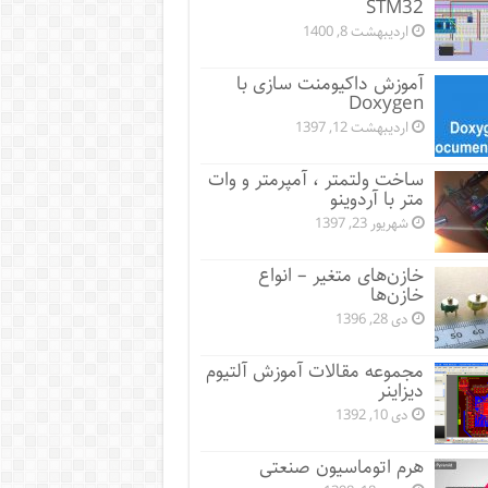
STM32
اردیبهشت 8, 1400
آموزش داکیومنت سازی با
Doxygen
اردیبهشت 12, 1397
ساخت ولتمتر ، آمپرمتر و وات
متر با آردوینو
شهریور 23, 1397
خازن‌های متغیر – انواع
خازن‌ها
دی 28, 1396
مجموعه مقالات آموزش آلتیوم
دیزاینر
دی 10, 1392
هرم اتوماسیون صنعتی