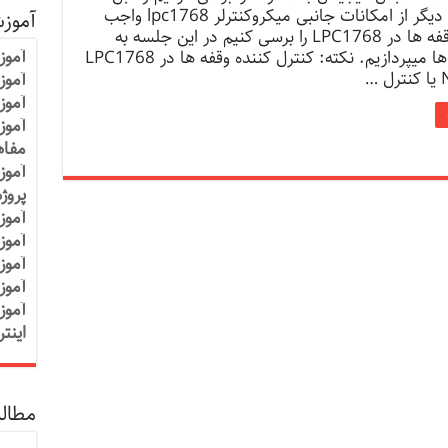
برسی موارد دیگر از امکانات جانبی میکروکنترلر lpc1768 واجب
آموز
هست که وقفه ها در LPC1768 را برسی کنیم در این جلسه به
آموز
برسی وقفه ها میپردازیم. نکته: کنترل کننده وقفه ها در LPC1768
آموزش
آموز
آموز
مفاه
آموز
پروژ
آموز
آموز
آموز
آموز
آموز
اینت
مطالب