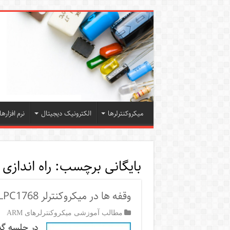
میکروکنترلرها
الکترونیک دیجیتال
نرم افزارها
بایگانی برچسب:
راه اندازی وقفه
وقفه ها در میکروکنترلر LPC1768
مطالب آموزشی میکروکنترلرهای ARM
در جلسه گذش