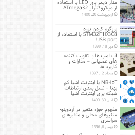
مدار دیمر پاور LED با استفاده
از میکروکنترلر ATmega32
اردیبهشت 20, 1400
پروگرم کردن بورد
STM32F103C8 با استفاده از
USB port
مهر 18, 1399
آپ امپ ها یا تقویت کننده
های عملیاتی – مدارات و
کاربرد ها
مرداد 12, 1397
NB-IoT یا اینترنت اشیا کم
پهنا – نسل بعدی ارتباطات
شبکه برای اینترنت اشیا
آبان 30, 1400
مفهوم حوزه متغیر در آردوینو-
متغیرهای محلی و متغیرهای
سراسری
بهمن 6, 1396