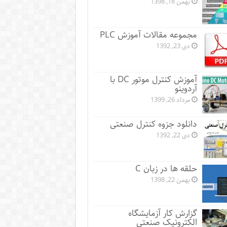
بهمن 18, 1398
مجموعه مقالات آموزش PLC
دی 23, 1392
آموزش کنترل موتور DC با
آردوینو
مرداد 26, 1399
دانلود جزوه کنترل صنعتی
دی 22, 1392
حلقه ها در زبان C
بهمن 22, 1398
گزارش کار آزمایشگاه
الکترونیک صنعتی