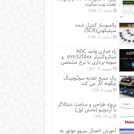
تحت وب سایت
اسفند 17, 1394
یکسوساز کنترل شده
سیلیکونی(SCR)
اسفند 11, 1396
راه اندازی واحد ADC
میکروکنترلر stm32f4xx و
نمونه برداری با نرخ مشخص
شهریور 10, 1397
یک منبع تغذیه سوئیچینگ
چگونه کار می کند
بهمن 6, 1396
پروژه طراحی و ساخت دیتالاگر
با آردوینو (بخش اول)
تیر 10, 1396
آموزش اتصال سروو موتور به