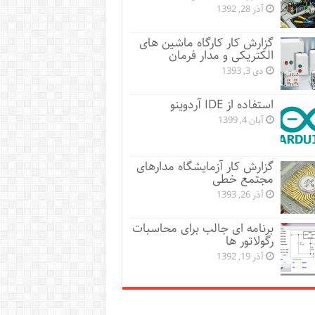
آذر 28, 1392
گزارش کار کارگاه ماشین های
الکتریکی و مدار فرمان
دی 3, 1393
استفاده از IDE آردوینو
آبان 4, 1399
گزارش کار آزمایشگاه مدارهای
مجتمع خطی
آذر 26, 1393
برنامه ای جالب برای محاسبات
رگولاتور ها
آذر 19, 1392