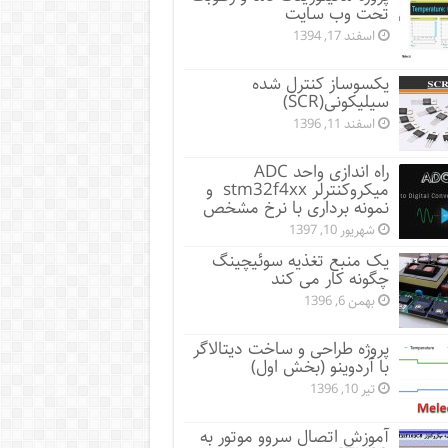
تحت وب سایت
اسفند 17, 1394
یکسوساز کنترل شده
سیلیکونی(SCR)
اسفند 11, 1396
راه اندازی واحد ADC
میکروکنترلر stm32f4xx و
نمونه برداری با نرخ مشخص
شهریور 10, 1397
یک منبع تغذیه سوئیچینگ
چگونه کار می کند
بهمن 6, 1396
پروژه طراحی و ساخت دیتالاگر
با آردوینو (بخش اول)
تیر 10, 1396
آموزش اتصال سروو موتور به