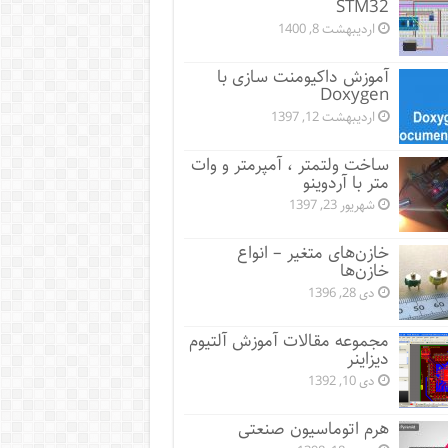
STM32
اردیبهشت 8, 1400
آموزش داکیومنت سازی با
Doxygen
اردیبهشت 12, 1397
ساخت ولتمتر ، آمپرمتر و وات
متر با آردوینو
شهریور 23, 1397
خازن‌های متغیر – انواع
خازن‌ها
دی 28, 1396
مجموعه مقالات آموزش آلتیوم
دیزاینر
دی 10, 1392
هرم اتوماسیون صنعتی