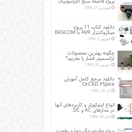
پروژه فاصله سنج آلتراسونیک
فروردین 21, 1394
دانلود کتاب 11 پروژه
میکروکنترلر AVR با BASCOM
شهریور 5, 1394
چگونه بهترین محصولات
ترانسمیتر فشار را بخریم؟
شهریور 25, 1399
دانلود مرجع کامل آموزش
OrCAD PSpice
آذر 18, 1392
انواع اپتوکوپلر و کاربردهای آنها
در مدارهای AC و DC
آبان 20, 1399
پروژه مانيتورينگ دما و رطوبت