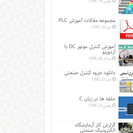
بهمن 18, 1398
مجموعه مقالات آموزش PLC
دی 23, 1392
آموزش کنترل موتور DC با
آردوینو
مرداد 26, 1399
دانلود جزوه کنترل صنعتی
دی 22, 1392
حلقه ها در زبان C
بهمن 22, 1398
گزارش کار آزمایشگاه
الکترونیک صنعتی