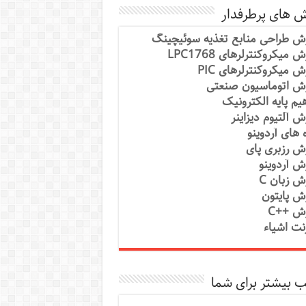
ش های پرطرفدار
ش طراحی منابع تغذیه سوئیچینگ
 میکروکنترلرهای LPC1768
ش میکروکنترلرهای PIC
ش اتوماسیون صنعتی
یم پایه الکترونیک
ش آلتیوم دیزاینر
ه های آردوینو
ش رزبری پای
ش آردوینو
ش زبان C
ش پایتون
ش ++C
رنت اشیاء
 بیشتر برای شما