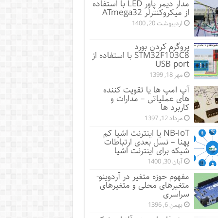
مدار دیمر پاور LED با استفاده
از میکروکنترلر ATmega32
اردیبهشت 20, 1400
پروگرم کردن بورد
STM32F103C8 با استفاده از
USB port
مهر 18, 1399
آپ امپ ها یا تقویت کننده
های عملیاتی – مدارات و
کاربرد ها
مرداد 12, 1397
NB-IoT یا اینترنت اشیا کم
پهنا – نسل بعدی ارتباطات
شبکه برای اینترنت اشیا
آبان 30, 1400
مفهوم حوزه متغیر در آردوینو-
متغیرهای محلی و متغیرهای
سراسری
بهمن 6, 1396