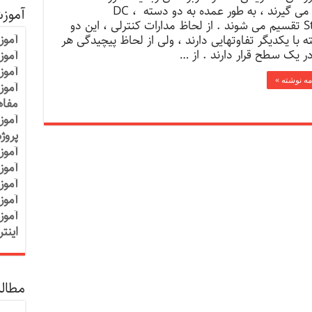
قرار می گیرند ، به طور عمده به دو دسته DC ،
آموز
Stepتقسیم می شوند . از لحاظ مدارات کنترلی ، این دو
آموز
 با یکدیگر تفاوتهایی دارند ، ولی از لحاظ پیچیدگی هر
ر یک سطح قرار دارند . از …
آموزش
آموز
مه نوشته »
آموز
مفاه
آموز
پروژ
آموز
آموز
آموز
آموز
آموز
اینت
مطالب