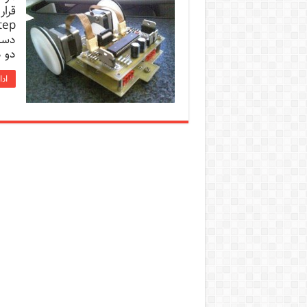
دسته
دو د
ادا