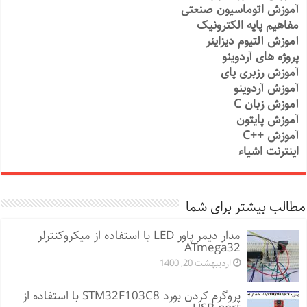
آموزش اتوماسیون صنعتی
مفاهیم پایه الکترونیک
آموزش آلتیوم دیزاینر
پروژه های آردوینو
آموزش رزبری پای
آموزش آردوینو
آموزش زبان C
آموزش پایتون
آموزش ++C
اینترنت اشیاء
مطالب بیشتر برای شما
مدار دیمر پاور LED با استفاده از میکروکنترلر
ATmega32
اردیبهشت 20, 1400
پروگرم کردن بورد STM32F103C8 با استفاده از