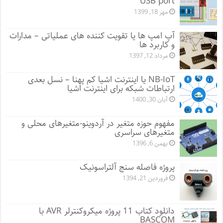
USB port
مهر 18, 1399
آپ امپ ها یا تقویت کننده های عملیاتی – مدارات
و کاربرد ها
مرداد 12, 1397
NB-IoT یا اینترنت اشیا کم پهنا – نسل بعدی
ارتباطات شبکه برای اینترنت اشیا
آبان 30, 1400
مفهوم حوزه متغیر در آردوینو-متغیرهای محلی و
متغیرهای سراسری
بهمن 6, 1396
پروژه فاصله سنج آلتراسونیک
فروردین 21, 1394
دانلود کتاب 11 پروژه میکروکنترلر AVR با
BASCOM