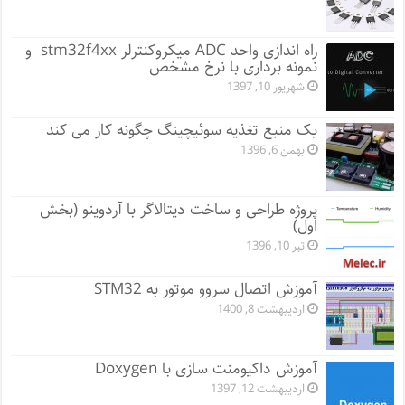
راه اندازی واحد ADC میکروکنترلر stm32f4xx و
نمونه برداری با نرخ مشخص
شهریور 10, 1397
یک منبع تغذیه سوئیچینگ چگونه کار می کند
بهمن 6, 1396
پروژه طراحی و ساخت دیتالاگر با آردوینو (بخش
اول)
تیر 10, 1396
آموزش اتصال سروو موتور به STM32
اردیبهشت 8, 1400
آموزش داکیومنت سازی با Doxygen
اردیبهشت 12, 1397