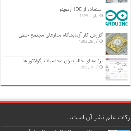
استفاده از IDE آردوینو
آبان 4, 1399
گزارش کار آزمایشگاه مدارهای مجتمع خطی
آذر 26, 1393
برنامه ای جالب برای محاسبات رگولاتور ها
آذر 19, 1392
زکات علم نشر آن است.