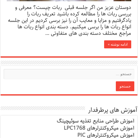
دوستان عزیز من اگر جلسه قبلی ربات چیست؟ معرفی و
بررسی ربات ها را مطالعه کرده باشید تعریف ربات را
یادگرفتیم و مزایا و معایب آن را نیز برسی کردیم در این جلسه
انواع ربات ها را برسی میکنیم. دسته بندی انواع ربات ها
مراجع مختلف دسته بندی های متفاوتی …
ادامه نوشته »
آموزش های پرطرفدار
آموزش طراحی منابع تغذیه سوئیچینگ
آموزش میکروکنترلرهای LPC1768
آموزش میکروکنترلرهای PIC