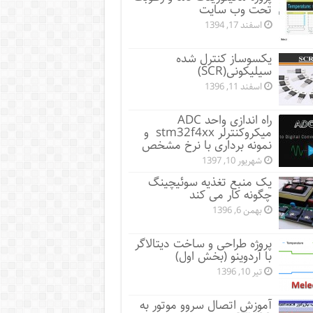
تحت وب سایت
اسفند 17, 1394
یکسوساز کنترل شده
سیلیکونی(SCR)
اسفند 11, 1396
راه اندازی واحد ADC
میکروکنترلر stm32f4xx و
نمونه برداری با نرخ مشخص
شهریور 10, 1397
یک منبع تغذیه سوئیچینگ
چگونه کار می کند
بهمن 6, 1396
پروژه طراحی و ساخت دیتالاگر
با آردوینو (بخش اول)
تیر 10, 1396
آموزش اتصال سروو موتور به