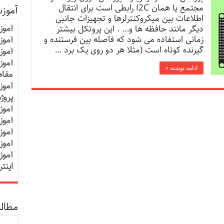
مجتمع یا همان I2C رابطی است برای انتقال
آموز
اطلاعات بین میکروکنترلرها و تجهیزات جانبی
آموز
دیگر مانند حافظه ها و… . این پروتکل بیشتر
زمانی استفاده می شود که فاصله بین فرستنده و
آموزش
گیرنده کوتاه است (مثلا هر دو روی یک برد …
آموز
آموز
ادامه نوشته »
مفاه
آموز
پروژ
آموز
آموز
آموز
آموز
آموز
اینت
مطالب