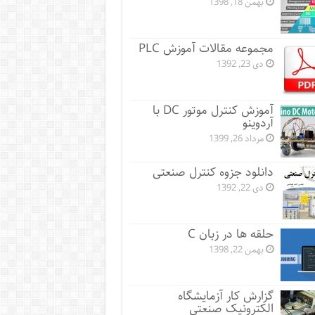
بهمن 18, 1398
مجموعه مقالات آموزش PLC
دی 23, 1392
آموزش کنترل موتور DC با
آردوینو
مرداد 26, 1399
دانلود جزوه کنترل صنعتی
دی 22, 1392
حلقه ها در زبان C
بهمن 22, 1398
گزارش کار آزمایشگاه
الکترونیک صنعتی