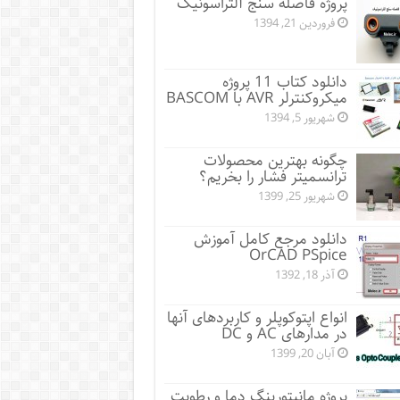
پروژه فاصله سنج آلتراسونیک
فروردین 21, 1394
دانلود کتاب 11 پروژه
میکروکنترلر AVR با BASCOM
شهریور 5, 1394
چگونه بهترین محصولات
ترانسمیتر فشار را بخریم؟
شهریور 25, 1399
دانلود مرجع کامل آموزش
OrCAD PSpice
آذر 18, 1392
انواع اپتوکوپلر و کاربردهای آنها
در مدارهای AC و DC
آبان 20, 1399
پروژه مانيتورينگ دما و رطوبت