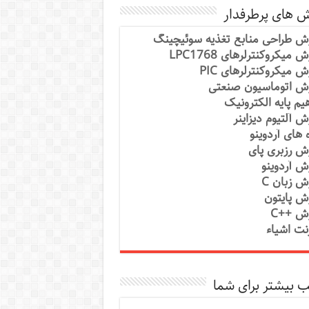
ش های پرطرفدار
ش طراحی منابع تغذیه سوئیچینگ
 میکروکنترلرهای LPC1768
ش میکروکنترلرهای PIC
ش اتوماسیون صنعتی
یم پایه الکترونیک
ش آلتیوم دیزاینر
ه های آردوینو
ش رزبری پای
ش آردوینو
ش زبان C
ش پایتون
ش ++C
رنت اشیاء
 بیشتر برای شما