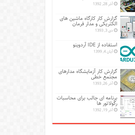
آذر 28, 1392
گزارش کار کارگاه ماشین های
الکتریکی و مدار فرمان
دی 3, 1393
استفاده از IDE آردوینو
آبان 4, 1399
گزارش کار آزمایشگاه مدارهای
مجتمع خطی
آذر 26, 1393
برنامه ای جالب برای محاسبات
رگولاتور ها
آذر 19, 1392