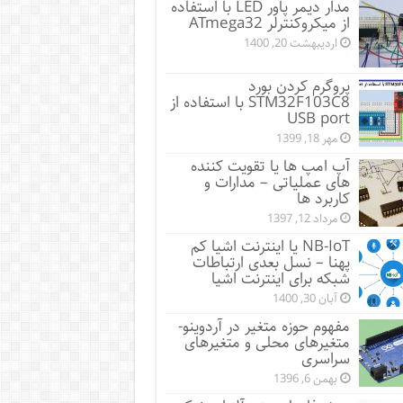
مدار دیمر پاور LED با استفاده
از میکروکنترلر ATmega32
اردیبهشت 20, 1400
پروگرم کردن بورد
STM32F103C8 با استفاده از
USB port
مهر 18, 1399
آپ امپ ها یا تقویت کننده
های عملیاتی – مدارات و
کاربرد ها
مرداد 12, 1397
NB-IoT یا اینترنت اشیا کم
پهنا – نسل بعدی ارتباطات
شبکه برای اینترنت اشیا
آبان 30, 1400
مفهوم حوزه متغیر در آردوینو-
متغیرهای محلی و متغیرهای
سراسری
بهمن 6, 1396