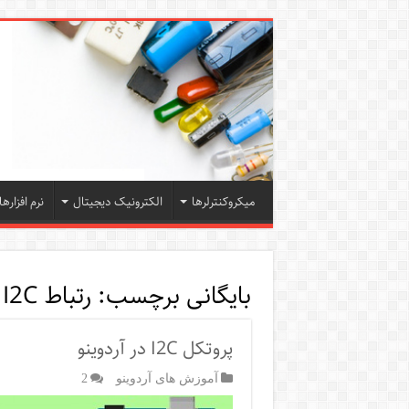
میکروکنترلرها
الکترونیک دیجیتال
نرم افزارها
بایگانی برچسب:
رتباط I2C
پروتکل I2C در آردوینو
آموزش های آردوینو
2