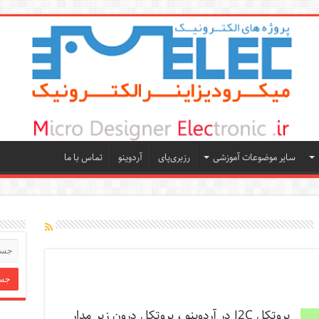
سایر موضوعات آموزشی
رزبری‌پای
آردوینو
تماس با ما
پروتکل I2C در آردوینو ، پروتکل درون زیر مدار