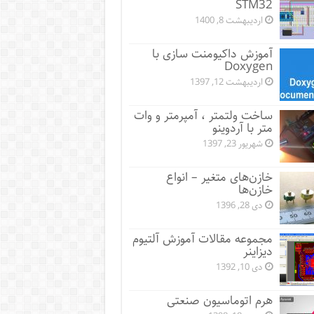
STM32
اردیبهشت 8, 1400
آموزش داکیومنت سازی با
Doxygen
اردیبهشت 12, 1397
ساخت ولتمتر ، آمپرمتر و وات
متر با آردوینو
شهریور 23, 1397
خازن‌های متغیر – انواع
خازن‌ها
دی 28, 1396
مجموعه مقالات آموزش آلتیوم
دیزاینر
دی 10, 1392
هرم اتوماسیون صنعتی