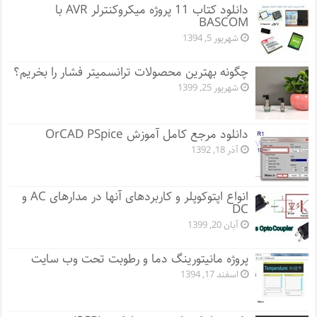
دانلود کتاب 11 پروژه میکروکنترلر AVR با
BASCOM
شهریور 5, 1394
چگونه بهترین محصولات ترانسمیتر فشار را بخریم؟
شهریور 25, 1399
دانلود مرجع کامل آموزش OrCAD PSpice
آذر 18, 1392
انواع اپتوکوپلر و کاربردهای آنها در مدارهای AC و
DC
آبان 20, 1399
پروژه مانيتورينگ دما و رطوبت تحت وب سایت
اسفند 17, 1394