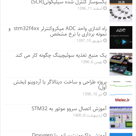
یکسوساز کنترل شده سیلیکونی(SCR)
اسفند 11, 1396
راه اندازی واحد ADC میکروکنترلر stm32f4xx و
نمونه برداری با نرخ مشخص
شهریور 10, 1397
یک منبع تغذیه سوئیچینگ چگونه کار می کند
بهمن 6, 1396
پروژه طراحی و ساخت دیتالاگر با آردوینو (بخش
اول)
تیر 10, 1396
آموزش اتصال سروو موتور به STM32
اردیبهشت 8, 1400
آموزش داکیومنت سازی با Doxygen