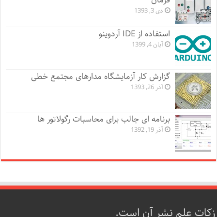
فرمان
دی 3, 1393
استفاده از IDE آردوینو
آبان 4, 1399
گزارش کار آزمایشگاه مدارهای مجتمع خطی
آذر 26, 1393
برنامه ای جالب برای محاسبات رگولاتور ها
آذر 19, 1392
زکات علم نشر آن است.