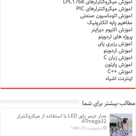
آموزش میکروکنترلرهای LPC1768
آموزش میکروکنترلرهای PIC
آموزش اتوماسیون صنعتی
مفاهیم پایه الکترونیک
آموزش آلتیوم دیزاینر
پروژه های آردوینو
آموزش رزبری پای
آموزش آردوینو
آموزش زبان C
آموزش پایتون
آموزش ++C
اینترنت اشیاء
مطالب بیشتر برای شما
مدار دیمر پاور LED با استفاده از میکروکنترلر
ATmega32
اردیبهشت 20, 1400