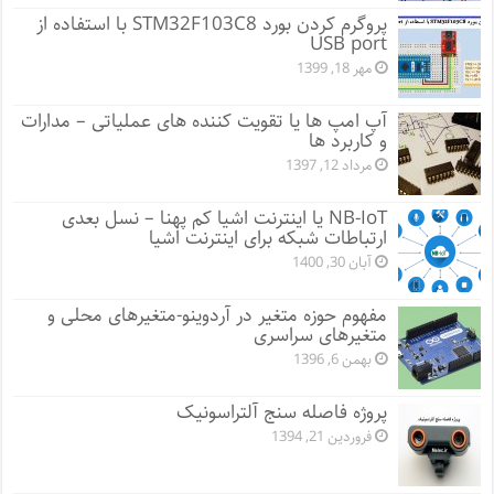
پروگرم کردن بورد STM32F103C8 با استفاده از
USB port
مهر 18, 1399
آپ امپ ها یا تقویت کننده های عملیاتی – مدارات
و کاربرد ها
مرداد 12, 1397
NB-IoT یا اینترنت اشیا کم پهنا – نسل بعدی
ارتباطات شبکه برای اینترنت اشیا
آبان 30, 1400
مفهوم حوزه متغیر در آردوینو-متغیرهای محلی و
متغیرهای سراسری
بهمن 6, 1396
پروژه فاصله سنج آلتراسونیک
فروردین 21, 1394