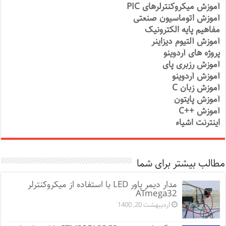
آموزش میکروکنترلرهای PIC
آموزش اتوماسیون صنعتی
مفاهیم پایه الکترونیک
آموزش آلتیوم دیزاینر
پروژه های آردوینو
آموزش رزبری پای
آموزش آردوینو
آموزش زبان C
آموزش پایتون
آموزش ++C
اینترنت اشیاء
مطالب بیشتر برای شما
مدار دیمر پاور LED با استفاده از میکروکنترلر
ATmega32
اردیبهشت 20, 1400