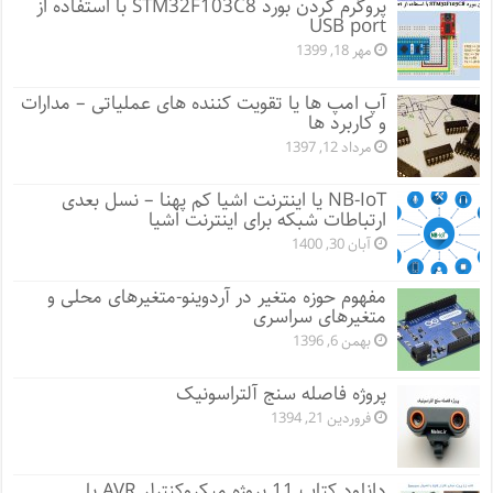
پروگرم کردن بورد STM32F103C8 با استفاده از
USB port
مهر 18, 1399
آپ امپ ها یا تقویت کننده های عملیاتی – مدارات
و کاربرد ها
مرداد 12, 1397
NB-IoT یا اینترنت اشیا کم پهنا – نسل بعدی
ارتباطات شبکه برای اینترنت اشیا
آبان 30, 1400
مفهوم حوزه متغیر در آردوینو-متغیرهای محلی و
متغیرهای سراسری
بهمن 6, 1396
پروژه فاصله سنج آلتراسونیک
فروردین 21, 1394
دانلود کتاب 11 پروژه میکروکنترلر AVR با