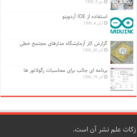
دی 3, 1393
استفاده از IDE آردوینو
آبان 4, 1399
گزارش کار آزمایشگاه مدارهای مجتمع خطی
آذر 26, 1393
برنامه ای جالب برای محاسبات رگولاتور ها
آذر 19, 1392
زکات علم نشر آن است.