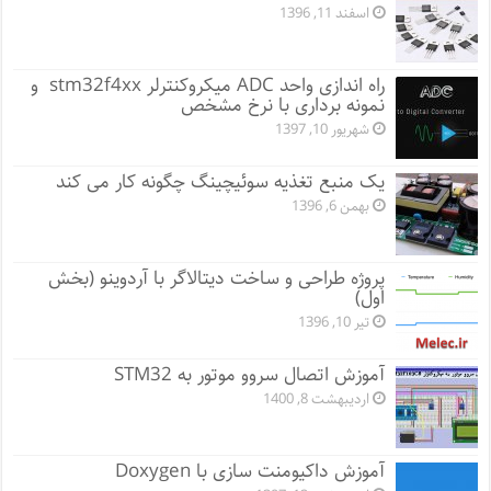
اسفند 11, 1396
راه اندازی واحد ADC میکروکنترلر stm32f4xx و
نمونه برداری با نرخ مشخص
شهریور 10, 1397
یک منبع تغذیه سوئیچینگ چگونه کار می کند
بهمن 6, 1396
پروژه طراحی و ساخت دیتالاگر با آردوینو (بخش
اول)
تیر 10, 1396
آموزش اتصال سروو موتور به STM32
اردیبهشت 8, 1400
آموزش داکیومنت سازی با Doxygen