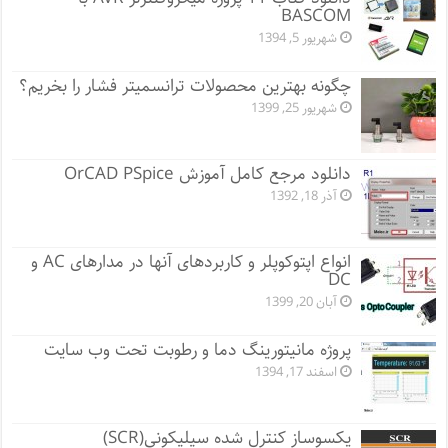
BASCOM
شهریور 5, 1394
چگونه بهترین محصولات ترانسمیتر فشار را بخریم؟
شهریور 25, 1399
دانلود مرجع کامل آموزش OrCAD PSpice
آذر 18, 1392
انواع اپتوکوپلر و کاربردهای آنها در مدارهای AC و
DC
آبان 20, 1399
پروژه مانيتورينگ دما و رطوبت تحت وب سایت
اسفند 17, 1394
یکسوساز کنترل شده سیلیکونی(SCR)