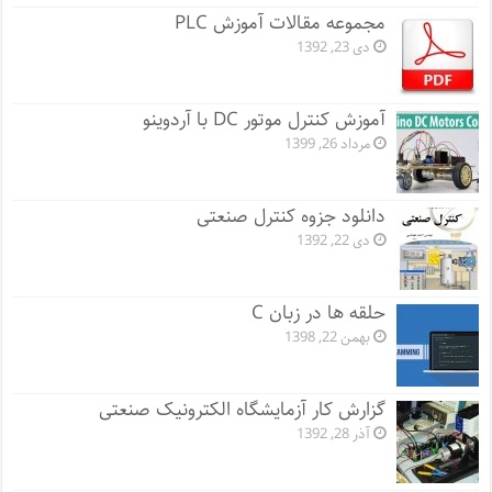
مجموعه مقالات آموزش PLC
دی 23, 1392
آموزش کنترل موتور DC با آردوینو
مرداد 26, 1399
دانلود جزوه کنترل صنعتی
دی 22, 1392
حلقه ها در زبان C
بهمن 22, 1398
گزارش کار آزمایشگاه الکترونیک صنعتی
آذر 28, 1392