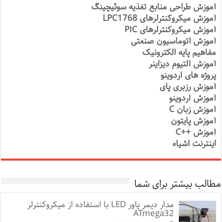
آموزش طراحی منابع تغذیه سوئیچینگ
آموزش میکروکنترلرهای LPC1768
آموزش میکروکنترلرهای PIC
آموزش اتوماسیون صنعتی
مفاهیم پایه الکترونیک
آموزش آلتیوم دیزاینر
پروژه های آردوینو
آموزش رزبری پای
آموزش آردوینو
آموزش زبان C
آموزش پایتون
آموزش ++C
اینترنت اشیاء
مطالب بیشتر برای شما
مدار دیمر پاور LED با استفاده از میکروکنترلر
ATmega32