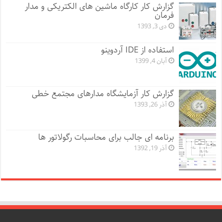
گزارش کار کارگاه ماشین های الکتریکی و مدار
فرمان
دی 3, 1393
استفاده از IDE آردوینو
آبان 4, 1399
گزارش کار آزمایشگاه مدارهای مجتمع خطی
آذر 26, 1393
برنامه ای جالب برای محاسبات رگولاتور ها
آذر 19, 1392