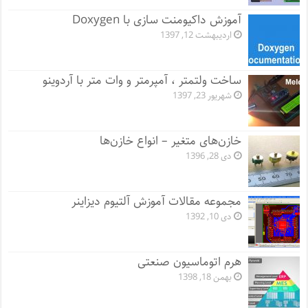
آموزش داکیومنت سازی با Doxygen
اردیبهشت 12, 1397
ساخت ولتمتر ، آمپرمتر و وات متر با آردوینو
شهریور 23, 1397
خازن‌های متغیر – انواع خازن‌ها
دی 28, 1396
مجموعه مقالات آموزش آلتیوم دیزاینر
دی 10, 1392
هرم اتوماسیون صنعتی
بهمن 18, 1398