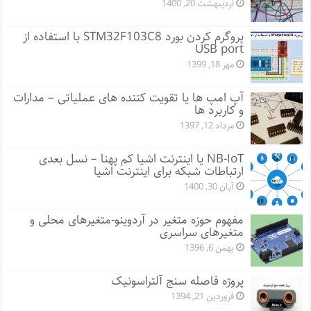
اردیبهشت 20, 1400
پروگرم کردن بورد STM32F103C8 با استفاده از
USB port
مهر 18, 1399
آپ امپ ها یا تقویت کننده های عملیاتی – مدارات
و کاربرد ها
مرداد 12, 1397
NB-IoT یا اینترنت اشیا کم پهنا – نسل بعدی
ارتباطات شبکه برای اینترنت اشیا
آبان 30, 1400
مفهوم حوزه متغیر در آردوینو-متغیرهای محلی و
متغیرهای سراسری
بهمن 6, 1396
پروژه فاصله سنج آلتراسونیک
فروردین 21, 1394