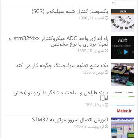
یکسوساز کنترل شده سیلیکونی(SCR)
اسفند 11, 1396
راه اندازی واحد ADC میکروکنترلر stm32f4xx و
نمونه برداری با نرخ مشخص
شهریور 10, 1397
یک منبع تغذیه سوئیچینگ چگونه کار می کند
بهمن 6, 1396
پروژه طراحی و ساخت دیتالاگر با آردوینو (بخش
اول)
تیر 10, 1396
آموزش اتصال سروو موتور به STM32
اردیبهشت 8, 1400