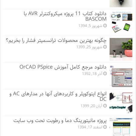
دانلود کتاب 11 پروژه میکروکنترلر AVR با
BASCOM
شهریور 5, 1394
چگونه بهترین محصولات ترانسمیتر فشار را بخریم؟
شهریور 25, 1399
دانلود مرجع کامل آموزش OrCAD PSpice
آذر 18, 1392
انواع اپتوکوپلر و کاربردهای آنها در مدارهای AC و
DC
آبان 20, 1399
پروژه مانيتورينگ دما و رطوبت تحت وب سایت
اسفند 17, 1394