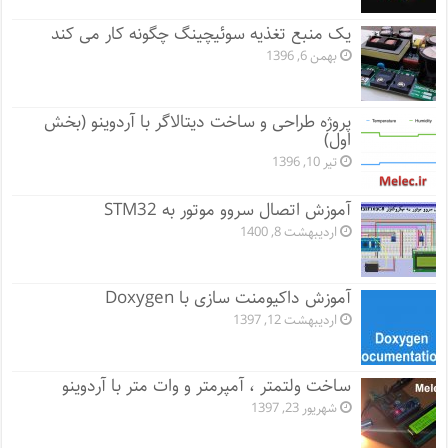
یک منبع تغذیه سوئیچینگ چگونه کار می کند
بهمن 6, 1396
پروژه طراحی و ساخت دیتالاگر با آردوینو (بخش
اول)
تیر 10, 1396
آموزش اتصال سروو موتور به STM32
اردیبهشت 8, 1400
آموزش داکیومنت سازی با Doxygen
اردیبهشت 12, 1397
ساخت ولتمتر ، آمپرمتر و وات متر با آردوینو
شهریور 23, 1397