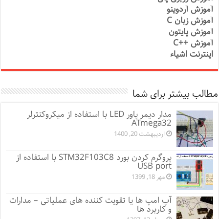
آموزش آردوینو
آموزش زبان C
آموزش پایتون
آموزش ++C
اینترنت اشیاء
مطالب بیشتر برای شما
مدار دیمر پاور LED با استفاده از میکروکنترلر
ATmega32
اردیبهشت 20, 1400
پروگرم کردن بورد STM32F103C8 با استفاده از
USB port
مهر 18, 1399
آپ امپ ها یا تقویت کننده های عملیاتی – مدارات
و کاربرد ها