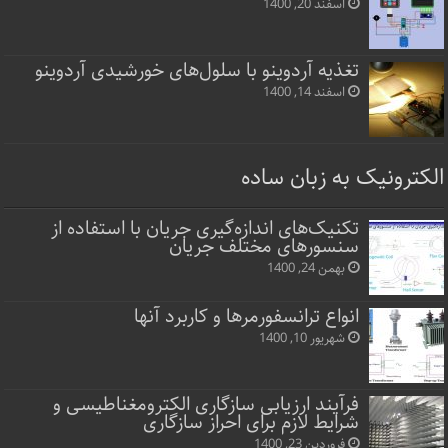
اسفند 20, 1400
تغذیه آردوینو با سلول‌های خورشیدی آردوینو
اسفند 14, 1400
الکترونیک به زبان ساده
تکنیک‌های اندازه‌گیری جریان با استفاده از
سنسورهای مختلف جریان
بهمن 24, 1400
انواع ترانسفورمرها و کاربرد آنها
شهریور 10, 1400
فرآیند ارزیابی سازگاری الکترومغناطیسی و
شرایط لازم برای احراز سازگاری
فروردین 23, 1400