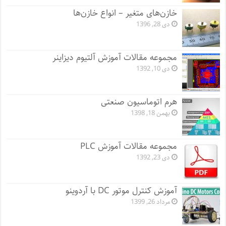
خازن‌های متغیر – انواع خازن‌ها
دی 28, 1396
مجموعه مقالات آموزش آلتیوم دیزاینر
دی 10, 1392
هرم اتوماسیون صنعتی
بهمن 18, 1398
مجموعه مقالات آموزش PLC
دی 23, 1392
آموزش کنترل موتور DC با آردوینو
مرداد 26, 1399