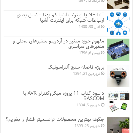
مرداد 12, 1397
NB-IoT یا اینترنت اشیا کم پهنا – نسل بعدی
ارتباطات شبکه برای اینترنت اشیا
آبان 30, 1400
مفهوم حوزه متغیر در آردوینو-متغیرهای محلی و
متغیرهای سراسری
بهمن 6, 1396
پروژه فاصله سنج آلتراسونیک
فروردین 21, 1394
دانلود کتاب 11 پروژه میکروکنترلر AVR با
BASCOM
شهریور 5, 1394
چگونه بهترین محصولات ترانسمیتر فشار را بخریم؟
شهریور 25, 1399