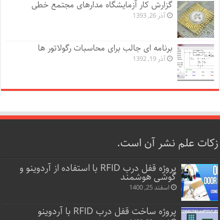
گزارش کار آزمایشگاه مدارهای مجتمع خطی
آذر 26, 1393
برنامه ای جالب برای محاسبات رگولاتور ها
آذر 19, 1392
زکات علم نشر آن است.
پروژه قفل‌ درب RFID با استفاده از آردوینو و
گوشی هوشمند
اسفند 25, 1400
پروژه ساخت قفل‌ درب RFID با آردوینو