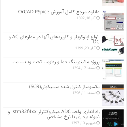
دانلود مرجع کامل آموزش OrCAD PSpice
آذر 18, 1392
انواع اپتوکوپلر و کاربردهای آنها در مدارهای AC و
DC
آبان 20, 1399
پروژه مانيتورينگ دما و رطوبت تحت وب سایت
اسفند 17, 1394
یکسوساز کنترل شده سیلیکونی(SCR)
اسفند 11, 1396
راه اندازی واحد ADC میکروکنترلر stm32f4xx و
نمونه برداری با نرخ مشخص
شهریور 10, 1397