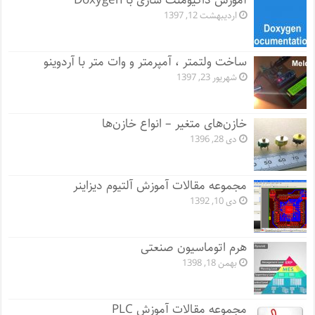
آموزش داکیومنت سازی با Doxygen
اردیبهشت 12, 1397
ساخت ولتمتر ، آمپرمتر و وات متر با آردوینو
شهریور 23, 1397
خازن‌های متغیر – انواع خازن‌ها
دی 28, 1396
مجموعه مقالات آموزش آلتیوم دیزاینر
دی 10, 1392
هرم اتوماسیون صنعتی
بهمن 18, 1398
مجموعه مقالات آموزش PLC