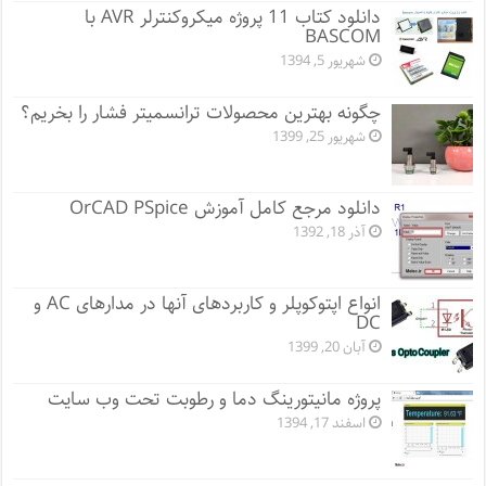
دانلود کتاب 11 پروژه میکروکنترلر AVR با
BASCOM
شهریور 5, 1394
چگونه بهترین محصولات ترانسمیتر فشار را بخریم؟
شهریور 25, 1399
دانلود مرجع کامل آموزش OrCAD PSpice
آذر 18, 1392
انواع اپتوکوپلر و کاربردهای آنها در مدارهای AC و
DC
آبان 20, 1399
پروژه مانيتورينگ دما و رطوبت تحت وب سایت
اسفند 17, 1394