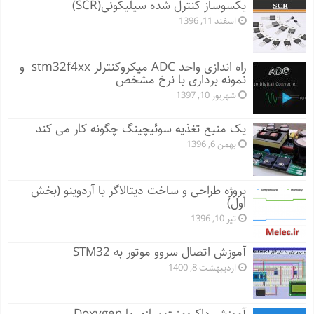
یکسوساز کنترل شده سیلیکونی(SCR)
اسفند 11, 1396
راه اندازی واحد ADC میکروکنترلر stm32f4xx و
نمونه برداری با نرخ مشخص
شهریور 10, 1397
یک منبع تغذیه سوئیچینگ چگونه کار می کند
بهمن 6, 1396
پروژه طراحی و ساخت دیتالاگر با آردوینو (بخش
اول)
تیر 10, 1396
آموزش اتصال سروو موتور به STM32
اردیبهشت 8, 1400