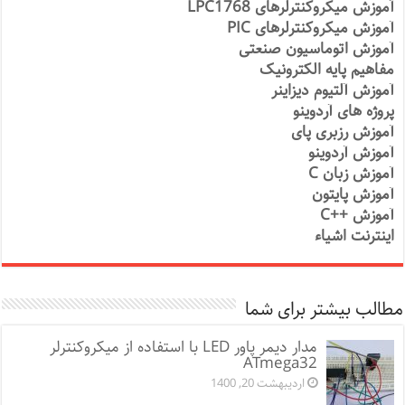
آموزش میکروکنترلرهای LPC1768
آموزش میکروکنترلرهای PIC
آموزش اتوماسیون صنعتی
مفاهیم پایه الکترونیک
آموزش آلتیوم دیزاینر
پروژه های آردوینو
آموزش رزبری پای
آموزش آردوینو
آموزش زبان C
آموزش پایتون
آموزش ++C
اینترنت اشیاء
مطالب بیشتر برای شما
مدار دیمر پاور LED با استفاده از میکروکنترلر
ATmega32
اردیبهشت 20, 1400