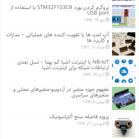
پروگرم کردن بورد STM32F103C8 با استفاده از
USB port
مهر 18, 1399
آپ امپ ها یا تقویت کننده های عملیاتی – مدارات
و کاربرد ها
مرداد 12, 1397
NB-IoT یا اینترنت اشیا کم پهنا – نسل بعدی
ارتباطات شبکه برای اینترنت اشیا
آبان 30, 1400
مفهوم حوزه متغیر در آردوینو-متغیرهای محلی و
متغیرهای سراسری
بهمن 6, 1396
پروژه فاصله سنج آلتراسونیک
فروردین 21, 1394