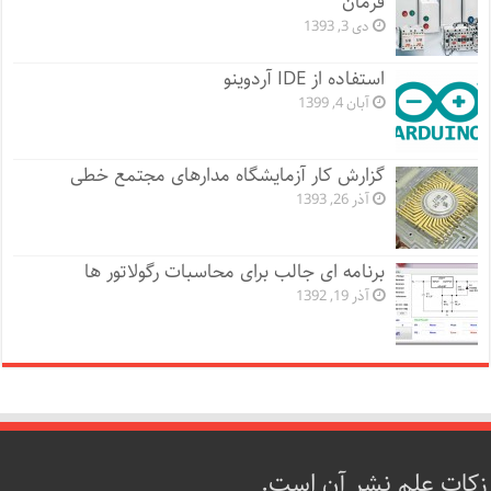
فرمان
دی 3, 1393
استفاده از IDE آردوینو
آبان 4, 1399
گزارش کار آزمایشگاه مدارهای مجتمع خطی
آذر 26, 1393
برنامه ای جالب برای محاسبات رگولاتور ها
آذر 19, 1392
زکات علم نشر آن است.