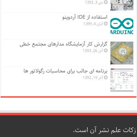
دی 3, 1393
استفاده از IDE آردوینو
آبان 4, 1399
گزارش کار آزمایشگاه مدارهای مجتمع خطی
آذر 26, 1393
برنامه ای جالب برای محاسبات رگولاتور ها
آذر 19, 1392
زکات علم نشر آن است.