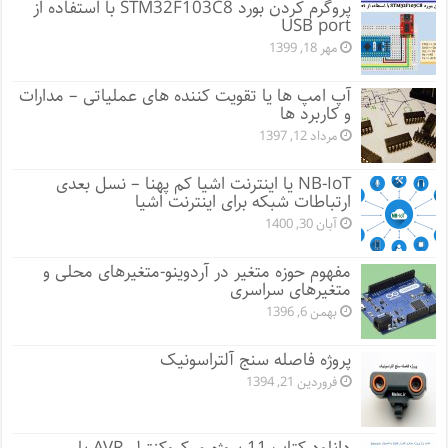
پروگرم کردن بورد STM32F103C8 با استفاده از
USB port
مهر 18, 1399
آپ امپ ها یا تقویت کننده های عملیاتی – مدارات
و کاربرد ها
مرداد 12, 1397
NB-IoT یا اینترنت اشیا کم پهنا – نسل بعدی
ارتباطات شبکه برای اینترنت اشیا
آبان 30, 1400
مفهوم حوزه متغیر در آردوینو-متغیرهای محلی و
متغیرهای سراسری
بهمن 6, 1396
پروژه فاصله سنج آلتراسونیک
فروردین 21, 1394