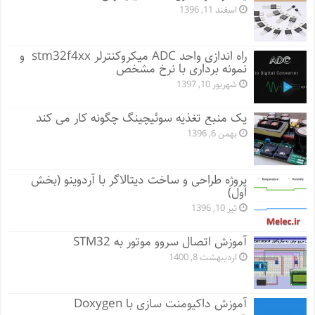
اسفند 11, 1396
راه اندازی واحد ADC میکروکنترلر stm32f4xx و
نمونه برداری با نرخ مشخص
شهریور 10, 1397
یک منبع تغذیه سوئیچینگ چگونه کار می کند
بهمن 6, 1396
پروژه طراحی و ساخت دیتالاگر با آردوینو (بخش
اول)
تیر 10, 1396
آموزش اتصال سروو موتور به STM32
اردیبهشت 8, 1400
آموزش داکیومنت سازی با Doxygen