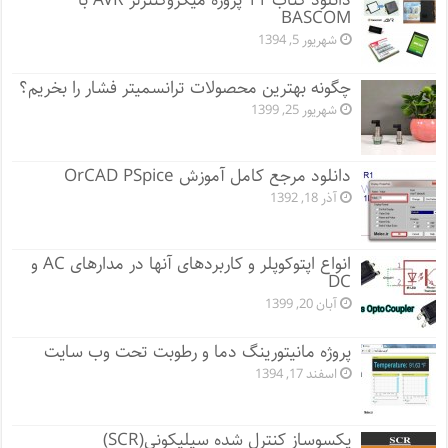
دانلود کتاب 11 پروژه میکروکنترلر AVR با
BASCOM
شهریور 5, 1394
چگونه بهترین محصولات ترانسمیتر فشار را بخریم؟
شهریور 25, 1399
دانلود مرجع کامل آموزش OrCAD PSpice
آذر 18, 1392
انواع اپتوکوپلر و کاربردهای آنها در مدارهای AC و
DC
آبان 20, 1399
پروژه مانيتورينگ دما و رطوبت تحت وب سایت
اسفند 17, 1394
یکسوساز کنترل شده سیلیکونی(SCR)