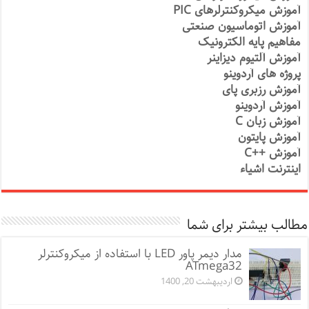
آموزش میکروکنترلرهای PIC
آموزش اتوماسیون صنعتی
مفاهیم پایه الکترونیک
آموزش آلتیوم دیزاینر
پروژه های آردوینو
آموزش رزبری پای
آموزش آردوینو
آموزش زبان C
آموزش پایتون
آموزش ++C
اینترنت اشیاء
مطالب بیشتر برای شما
مدار دیمر پاور LED با استفاده از میکروکنترلر
ATmega32
اردیبهشت 20, 1400