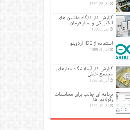
آذر 28, 1392
گزارش کار کارگاه ماشین های
الکتریکی و مدار فرمان
دی 3, 1393
استفاده از IDE آردوینو
آبان 4, 1399
گزارش کار آزمایشگاه مدارهای
مجتمع خطی
آذر 26, 1393
برنامه ای جالب برای محاسبات
رگولاتور ها
آذر 19, 1392