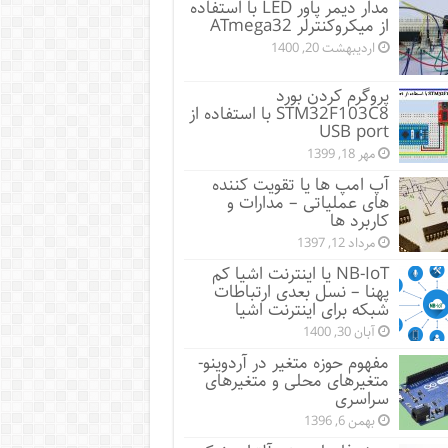
مدار دیمر پاور LED با استفاده
از میکروکنترلر ATmega32
اردیبهشت 20, 1400
پروگرم کردن بورد
STM32F103C8 با استفاده از
USB port
مهر 18, 1399
آپ امپ ها یا تقویت کننده
های عملیاتی – مدارات و
کاربرد ها
مرداد 12, 1397
NB-IoT یا اینترنت اشیا کم
پهنا – نسل بعدی ارتباطات
شبکه برای اینترنت اشیا
آبان 30, 1400
مفهوم حوزه متغیر در آردوینو-
متغیرهای محلی و متغیرهای
سراسری
بهمن 6, 1396