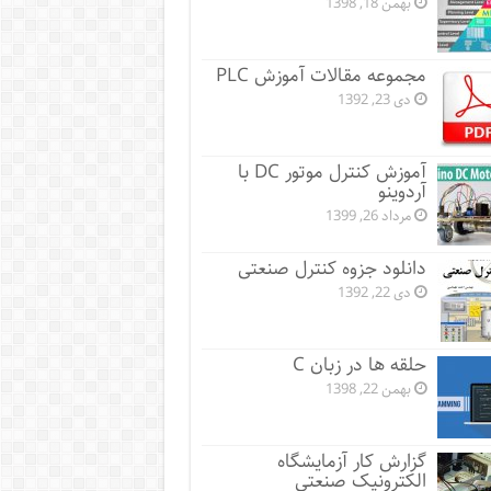
بهمن 18, 1398
مجموعه مقالات آموزش PLC
دی 23, 1392
آموزش کنترل موتور DC با
آردوینو
مرداد 26, 1399
دانلود جزوه کنترل صنعتی
دی 22, 1392
حلقه ها در زبان C
بهمن 22, 1398
گزارش کار آزمایشگاه
الکترونیک صنعتی