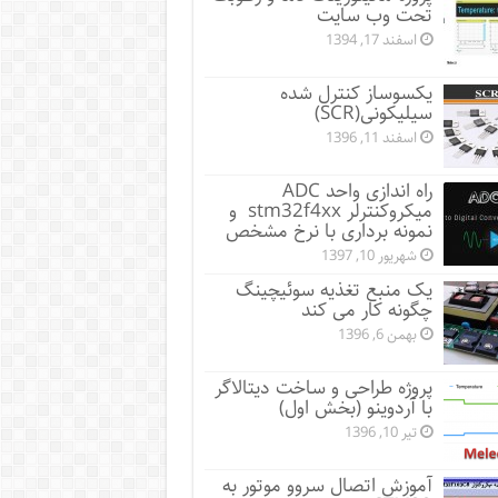
تحت وب سایت
اسفند 17, 1394
یکسوساز کنترل شده
سیلیکونی(SCR)
اسفند 11, 1396
راه اندازی واحد ADC
میکروکنترلر stm32f4xx و
نمونه برداری با نرخ مشخص
شهریور 10, 1397
یک منبع تغذیه سوئیچینگ
چگونه کار می کند
بهمن 6, 1396
پروژه طراحی و ساخت دیتالاگر
با آردوینو (بخش اول)
تیر 10, 1396
آموزش اتصال سروو موتور به