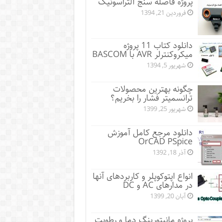
پروژه فاصله سنج آلتراسونیک
فروردین 21, 1394
دانلود کتاب 11 پروژه
میکروکنترلر AVR با BASCOM
شهریور 5, 1394
چگونه بهترین محصولات
ترانسمیتر فشار را بخریم؟
شهریور 25, 1399
دانلود مرجع کامل آموزش
OrCAD PSpice
آذر 18, 1392
انواع اپتوکوپلر و کاربردهای آنها
در مدارهای AC و DC
آبان 20, 1399
پروژه مانيتورينگ دما و رطوبت