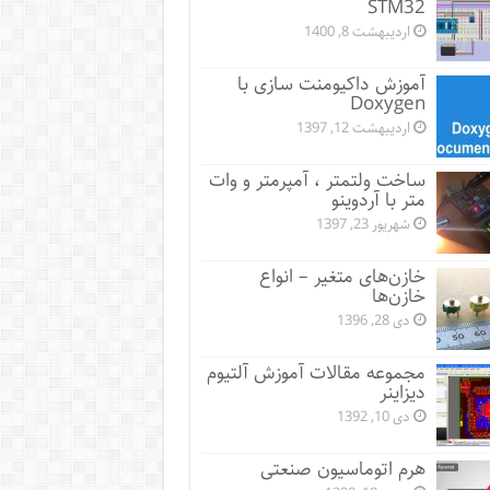
STM32
اردیبهشت 8, 1400
آموزش داکیومنت سازی با
Doxygen
اردیبهشت 12, 1397
ساخت ولتمتر ، آمپرمتر و وات
متر با آردوینو
شهریور 23, 1397
خازن‌های متغیر – انواع
خازن‌ها
دی 28, 1396
مجموعه مقالات آموزش آلتیوم
دیزاینر
دی 10, 1392
هرم اتوماسیون صنعتی