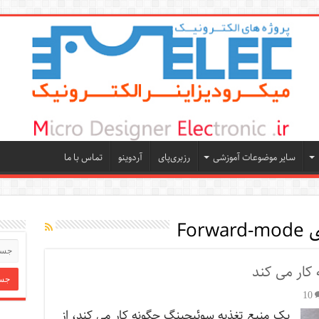
سایر موضوعات آموزشی
رزبری‌پای
آردوینو
تماس با ما
Forw
کار می کند
10
یک منبع تغذیه سوئیچینگ چگونه کار می کند، از