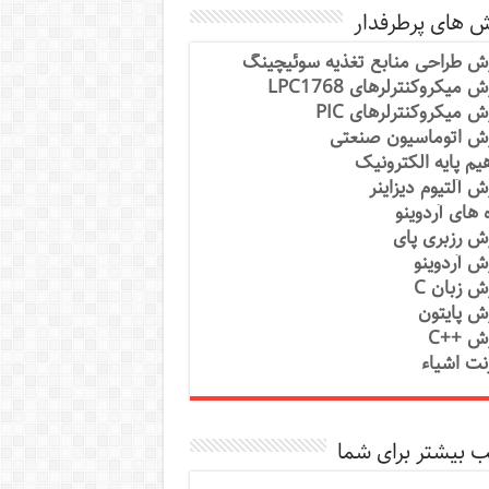
ش های پرطرفدار
ش طراحی منابع تغذیه سوئیچینگ
 میکروکنترلرهای LPC1768
ش میکروکنترلرهای PIC
ش اتوماسیون صنعتی
یم پایه الکترونیک
ش آلتیوم دیزاینر
ه های آردوینو
ش رزبری پای
ش آردوینو
ش زبان C
ش پایتون
ش ++C
رنت اشیاء
 بیشتر برای شما