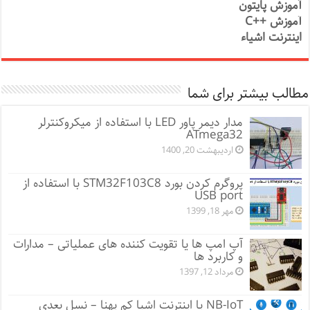
آموزش پایتون
آموزش ++C
اینترنت اشیاء
مطالب بیشتر برای شما
مدار دیمر پاور LED با استفاده از میکروکنترلر
ATmega32
اردیبهشت 20, 1400
پروگرم کردن بورد STM32F103C8 با استفاده از
USB port
مهر 18, 1399
آپ امپ ها یا تقویت کننده های عملیاتی – مدارات
و کاربرد ها
مرداد 12, 1397
NB-IoT یا اینترنت اشیا کم پهنا – نسل بعدی