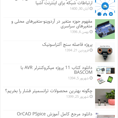
ارتباطات شبکه برای اینترنت اشیا
آبان 30, 1400
مفهوم حوزه متغیر در آردوینو-متغیرهای محلی و
متغیرهای سراسری
بهمن 6, 1396
پروژه فاصله سنج آلتراسونیک
فروردین 21, 1394
دانلود کتاب 11 پروژه میکروکنترلر AVR با
BASCOM
شهریور 5, 1394
چگونه بهترین محصولات ترانسمیتر فشار را بخریم؟
شهریور 25, 1399
دانلود مرجع کامل آموزش OrCAD PSpice