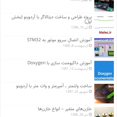
پروژه طراحی و ساخت دیتالاگر با آردوینو (بخش
اول)
تیر 10, 1396
آموزش اتصال سروو موتور به STM32
اردیبهشت 8, 1400
آموزش داکیومنت سازی با Doxygen
اردیبهشت 12, 1397
ساخت ولتمتر ، آمپرمتر و وات متر با آردوینو
شهریور 23, 1397
خازن‌های متغیر – انواع خازن‌ها
دی 28, 1396