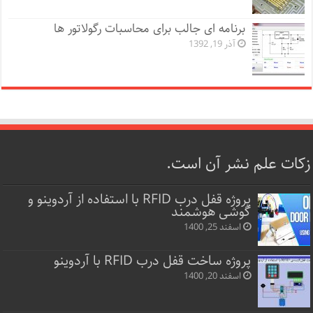
برنامه ای جالب برای محاسبات رگولاتور ها
آذر 19, 1392
زکات علم نشر آن است.
پروژه قفل‌ درب RFID با استفاده از آردوینو و
گوشی هوشمند
اسفند 25, 1400
پروژه ساخت قفل‌ درب RFID با آردوینو
اسفند 20, 1400