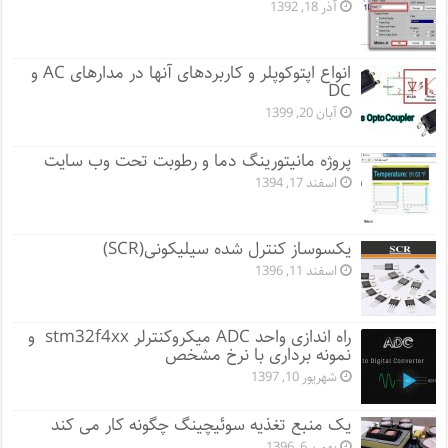
آذر 18, 1392
انواع اپتوکوپلر و کاربردهای آنها در مدارهای AC و
DC
آبان 20, 1399
پروژه مانيتورينگ دما و رطوبت تحت وب سایت
اسفند 17, 1394
یکسوساز کنترل شده سیلیکونی(SCR)
اسفند 11, 1396
راه اندازی واحد ADC میکروکنترلر stm32f4xx و
نمونه برداری با نرخ مشخص
شهریور 10, 1397
یک منبع تغذیه سوئیچینگ چگونه کار می کند
بهمن 6, 1396