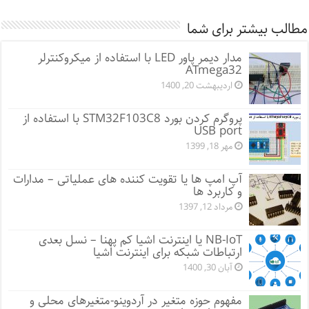
مطالب بیشتر برای شما
مدار دیمر پاور LED با استفاده از میکروکنترلر
ATmega32
اردیبهشت 20, 1400
پروگرم کردن بورد STM32F103C8 با استفاده از
USB port
مهر 18, 1399
آپ امپ ها یا تقویت کننده های عملیاتی – مدارات
و کاربرد ها
مرداد 12, 1397
NB-IoT یا اینترنت اشیا کم پهنا – نسل بعدی
ارتباطات شبکه برای اینترنت اشیا
آبان 30, 1400
مفهوم حوزه متغیر در آردوینو-متغیرهای محلی و