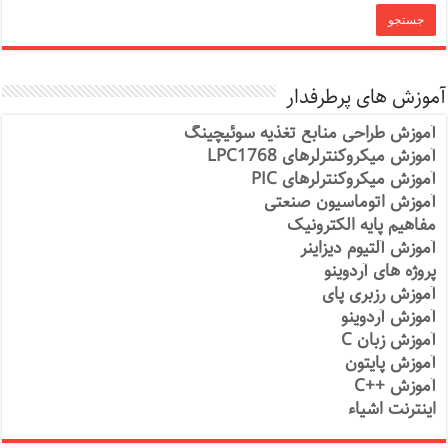
آموزش های پرطرفدار
آموزش طراحی منابع تغذیه سوئیچینگ
آموزش میکروکنترلرهای LPC1768
آموزش میکروکنترلرهای PIC
آموزش اتوماسیون صنعتی
مفاهیم پایه الکترونیک
آموزش آلتیوم دیزاینر
پروژه های آردوینو
آموزش رزبری پای
آموزش آردوینو
آموزش زبان C
آموزش پایتون
آموزش ++C
اینترنت اشیاء