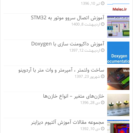
تیر 10, 1396
آموزش اتصال سروو موتور به STM32
اردیبهشت 8, 1400
آموزش داکیومنت سازی با Doxygen
اردیبهشت 12, 1397
ساخت ولتمتر ، آمپرمتر و وات متر با آردوینو
شهریور 23, 1397
خازن‌های متغیر – انواع خازن‌ها
دی 28, 1396
مجموعه مقالات آموزش آلتیوم دیزاینر
دی 10, 1392