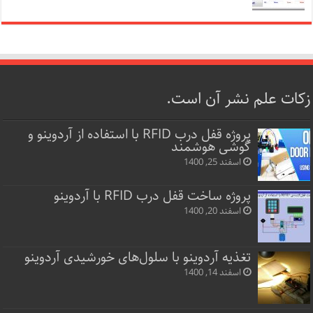
زکات علم نشر آن است.
پروژه قفل‌ درب RFID با استفاده از آردوینو و
گوشی هوشمند
اسفند 25, 1400
پروژه ساخت قفل‌ درب RFID با آردوینو
اسفند 20, 1400
تغذیه آردوینو با سلول‌های خورشیدی آردوینو
اسفند 14, 1400