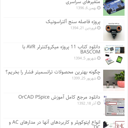
متغیرهای سراسری
بهمن 6, 1396
پروژه فاصله سنج آلتراسونیک
فروردین 21, 1394
دانلود کتاب 11 پروژه میکروکنترلر AVR با
BASCOM
شهریور 5, 1394
چگونه بهترین محصولات ترانسمیتر فشار را بخریم؟
شهریور 25, 1399
دانلود مرجع کامل آموزش OrCAD PSpice
آذر 18, 1392
انواع اپتوکوپلر و کاربردهای آنها در مدارهای AC و
DC