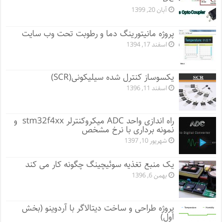
آبان 20, 1399
پروژه مانيتورينگ دما و رطوبت تحت وب سایت
اسفند 17, 1394
یکسوساز کنترل شده سیلیکونی(SCR)
اسفند 11, 1396
راه اندازی واحد ADC میکروکنترلر stm32f4xx و
نمونه برداری با نرخ مشخص
شهریور 10, 1397
یک منبع تغذیه سوئیچینگ چگونه کار می کند
بهمن 6, 1396
پروژه طراحی و ساخت دیتالاگر با آردوینو (بخش
اول)