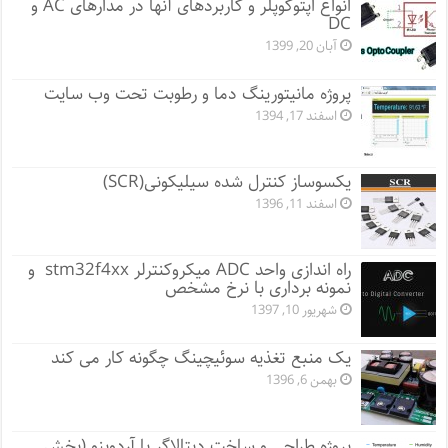
انواع اپتوکوپلر و کاربردهای آنها در مدارهای AC و
DC
آبان 20, 1399
پروژه مانيتورينگ دما و رطوبت تحت وب سایت
اسفند 17, 1394
یکسوساز کنترل شده سیلیکونی(SCR)
اسفند 11, 1396
راه اندازی واحد ADC میکروکنترلر stm32f4xx و
نمونه برداری با نرخ مشخص
شهریور 10, 1397
یک منبع تغذیه سوئیچینگ چگونه کار می کند
بهمن 6, 1396
پروژه طراحی و ساخت دیتالاگر با آردوینو (بخش