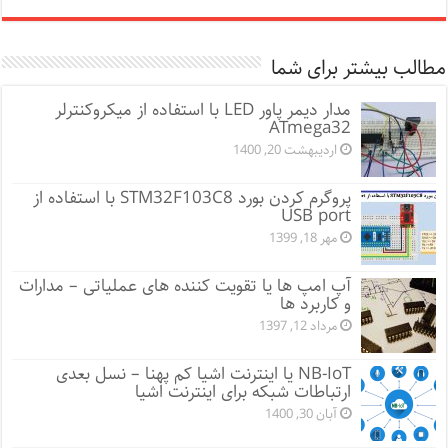
مطالب بیشتر برای شما
مدار دیمر پاور LED با استفاده از میکروکنترلر
ATmega32
اردیبهشت 20, 1400
پروگرم کردن بورد STM32F103C8 با استفاده از
USB port
مهر 18, 1399
آپ امپ ها یا تقویت کننده های عملیاتی – مدارات
و کاربرد ها
مرداد 12, 1397
NB-IoT یا اینترنت اشیا کم پهنا – نسل بعدی
ارتباطات شبکه برای اینترنت اشیا
آبان 30, 1400