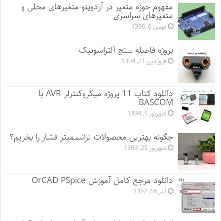
مفهوم حوزه متغیر در آردوینو-متغیرهای محلی و
متغیرهای سراسری
بهمن 6, 1396
پروژه فاصله سنج آلتراسونیک
فروردین 21, 1394
دانلود کتاب 11 پروژه میکروکنترلر AVR با
BASCOM
شهریور 5, 1394
چگونه بهترین محصولات ترانسمیتر فشار را بخریم؟
شهریور 25, 1399
دانلود مرجع کامل آموزش OrCAD PSpice
آذر 18, 1392