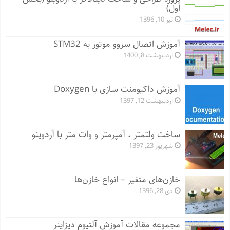
اول)
تیر 10, 1396
آموزش اتصال سروو موتور به STM32
اردیبهشت 8, 1400
آموزش داکیومنت سازی با Doxygen
اردیبهشت 12, 1397
ساخت ولتمتر ، آمپرمتر و وات متر با آردوینو
شهریور 23, 1397
خازن‌های متغیر – انواع خازن‌ها
دی 28, 1396
مجموعه مقالات آموزش آلتیوم دیزاینر