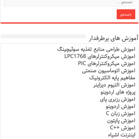
آموزش های پرطرفدار
آموزش طراحی منابع تغذیه سوئیچینگ
آموزش میکروکنترلرهای LPC1768
آموزش میکروکنترلرهای PIC
آموزش اتوماسیون صنعتی
مفاهیم پایه الکترونیک
آموزش آلتیوم دیزاینر
پروژه های آردوینو
آموزش رزبری پای
آموزش آردوینو
آموزش زبان C
آموزش پایتون
آموزش ++C
اینترنت اشیاء