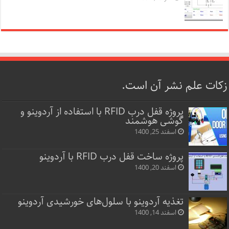
زکات علم نشر آن است.
پروژه قفل‌ درب RFID با استفاده از آردوینو و
گوشی هوشمند
اسفند 25, 1400
پروژه ساخت قفل‌ درب RFID با آردوینو
اسفند 20, 1400
تغذیه آردوینو با سلول‌های خورشیدی آردوینو
اسفند 14, 1400