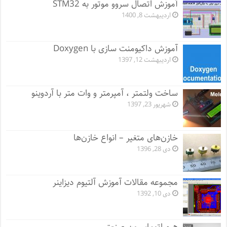
آموزش اتصال سروو موتور به STM32
اردیبهشت 8, 1400
آموزش داکیومنت سازی با Doxygen
اردیبهشت 12, 1397
ساخت ولتمتر ، آمپرمتر و وات متر با آردوینو
شهریور 23, 1397
خازن‌های متغیر – انواع خازن‌ها
دی 28, 1396
مجموعه مقالات آموزش آلتیوم دیزاینر
دی 10, 1392