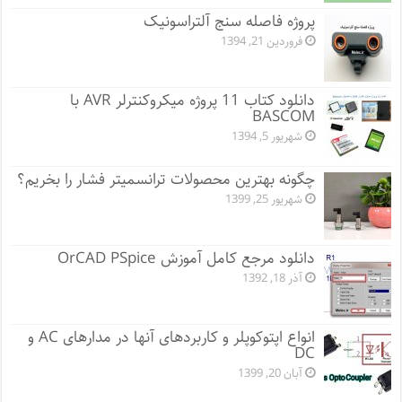
پروژه فاصله سنج آلتراسونیک
فروردین 21, 1394
دانلود کتاب 11 پروژه میکروکنترلر AVR با
BASCOM
شهریور 5, 1394
چگونه بهترین محصولات ترانسمیتر فشار را بخریم؟
شهریور 25, 1399
دانلود مرجع کامل آموزش OrCAD PSpice
آذر 18, 1392
انواع اپتوکوپلر و کاربردهای آنها در مدارهای AC و
DC
آبان 20, 1399