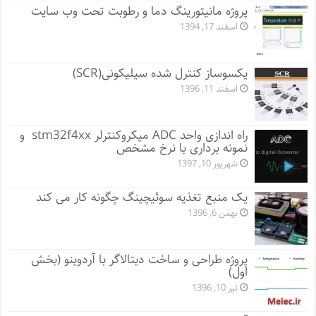
پروژه مانيتورينگ دما و رطوبت تحت وب سایت
اسفند 17, 1394
یکسوساز کنترل شده سیلیکونی(SCR)
اسفند 11, 1396
راه اندازی واحد ADC میکروکنترلر stm32f4xx و
نمونه برداری با نرخ مشخص
شهریور 10, 1397
یک منبع تغذیه سوئیچینگ چگونه کار می کند
بهمن 6, 1396
پروژه طراحی و ساخت دیتالاگر با آردوینو (بخش
اول)
تیر 10, 1396