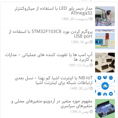
مدار دیمر پاور LED با استفاده از میکروکنترلر
ATmega32
اردیبهشت 20, 1400
پروگرم کردن بورد STM32F103C8 با استفاده از
USB port
مهر 18, 1399
آپ امپ ها یا تقویت کننده های عملیاتی – مدارات
و کاربرد ها
مرداد 12, 1397
NB-IoT یا اینترنت اشیا کم پهنا – نسل بعدی
ارتباطات شبکه برای اینترنت اشیا
آبان 30, 1400
مفهوم حوزه متغیر در آردوینو-متغیرهای محلی و
متغیرهای سراسری
بهمن 6, 1396