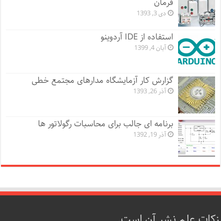
فرمان
دی 3, 1393
استفاده از IDE آردوینو
آبان 4, 1399
گزارش کار آزمایشگاه مدارهای مجتمع خطی
آذر 26, 1393
برنامه ای جالب برای محاسبات رگولاتور ها
آذر 19, 1392
زکات علم نشر آن است.