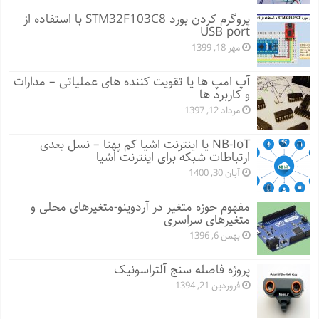
پروگرم کردن بورد STM32F103C8 با استفاده از
USB port
مهر 18, 1399
آپ امپ ها یا تقویت کننده های عملیاتی – مدارات
و کاربرد ها
مرداد 12, 1397
NB-IoT یا اینترنت اشیا کم پهنا – نسل بعدی
ارتباطات شبکه برای اینترنت اشیا
آبان 30, 1400
مفهوم حوزه متغیر در آردوینو-متغیرهای محلی و
متغیرهای سراسری
بهمن 6, 1396
پروژه فاصله سنج آلتراسونیک
فروردین 21, 1394