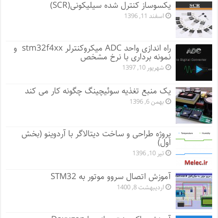
یکسوساز کنترل شده سیلیکونی(SCR)
اسفند 11, 1396
راه اندازی واحد ADC میکروکنترلر stm32f4xx و
نمونه برداری با نرخ مشخص
شهریور 10, 1397
یک منبع تغذیه سوئیچینگ چگونه کار می کند
بهمن 6, 1396
پروژه طراحی و ساخت دیتالاگر با آردوینو (بخش
اول)
تیر 10, 1396
آموزش اتصال سروو موتور به STM32
اردیبهشت 8, 1400