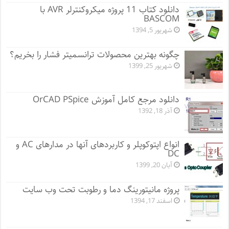
دانلود کتاب 11 پروژه میکروکنترلر AVR با
BASCOM
شهریور 5, 1394
چگونه بهترین محصولات ترانسمیتر فشار را بخریم؟
شهریور 25, 1399
دانلود مرجع کامل آموزش OrCAD PSpice
آذر 18, 1392
انواع اپتوکوپلر و کاربردهای آنها در مدارهای AC و
DC
آبان 20, 1399
پروژه مانيتورينگ دما و رطوبت تحت وب سایت
اسفند 17, 1394