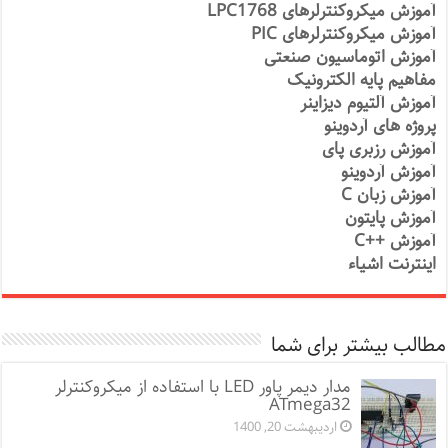
آموزش میکروکنترلرهای LPC1768
آموزش میکروکنترلرهای PIC
آموزش اتوماسیون صنعتی
مفاهیم پایه الکترونیک
آموزش آلتیوم دیزاینر
پروژه های آردوینو
آموزش رزبری پای
آموزش آردوینو
آموزش زبان C
آموزش پایتون
آموزش ++C
اینترنت اشیاء
مطالب بیشتر برای شما
مدار دیمر پاور LED با استفاده از میکروکنترلر
ATmega32
اردیبهشت 20, 1400