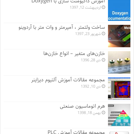
آموزش داکیومنت سازی با Doxygen
اردیبهشت 12, 1397
ساخت ولتمتر ، آمپرمتر و وات متر با آردوینو
شهریور 23, 1397
خازن‌های متغیر – انواع خازن‌ها
دی 28, 1396
مجموعه مقالات آموزش آلتیوم دیزاینر
دی 10, 1392
هرم اتوماسیون صنعتی
بهمن 18, 1398
مجموعه مقالات آموزش PLC