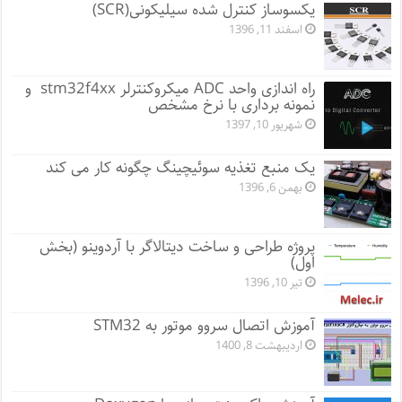
یکسوساز کنترل شده سیلیکونی(SCR)
اسفند 11, 1396
راه اندازی واحد ADC میکروکنترلر stm32f4xx و
نمونه برداری با نرخ مشخص
شهریور 10, 1397
یک منبع تغذیه سوئیچینگ چگونه کار می کند
بهمن 6, 1396
پروژه طراحی و ساخت دیتالاگر با آردوینو (بخش
اول)
تیر 10, 1396
آموزش اتصال سروو موتور به STM32
اردیبهشت 8, 1400