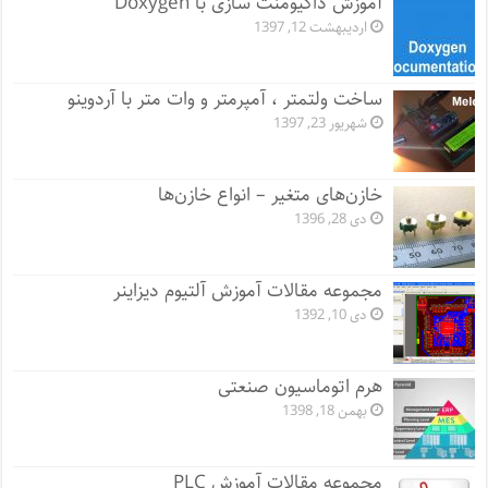
آموزش داکیومنت سازی با Doxygen
اردیبهشت 12, 1397
ساخت ولتمتر ، آمپرمتر و وات متر با آردوینو
شهریور 23, 1397
خازن‌های متغیر – انواع خازن‌ها
دی 28, 1396
مجموعه مقالات آموزش آلتیوم دیزاینر
دی 10, 1392
هرم اتوماسیون صنعتی
بهمن 18, 1398
مجموعه مقالات آموزش PLC