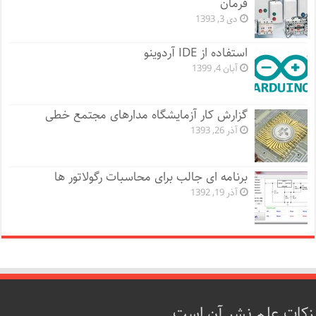
فرمان
دی 3, 1393
استفاده از IDE آردوینو
آبان 4, 1399
گزارش کار آزمایشگاه مدارهای مجتمع خطی
آذر 26, 1393
برنامه ای جالب برای محاسبات رگولاتور ها
آذر 19, 1392
زکات علم نشر آن است.