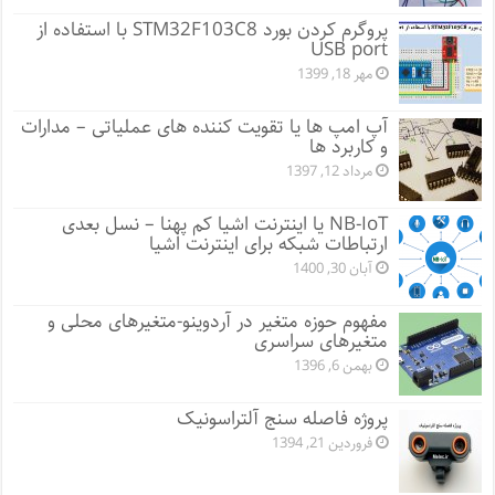
پروگرم کردن بورد STM32F103C8 با استفاده از
USB port
مهر 18, 1399
آپ امپ ها یا تقویت کننده های عملیاتی – مدارات
و کاربرد ها
مرداد 12, 1397
NB-IoT یا اینترنت اشیا کم پهنا – نسل بعدی
ارتباطات شبکه برای اینترنت اشیا
آبان 30, 1400
مفهوم حوزه متغیر در آردوینو-متغیرهای محلی و
متغیرهای سراسری
بهمن 6, 1396
پروژه فاصله سنج آلتراسونیک
فروردین 21, 1394