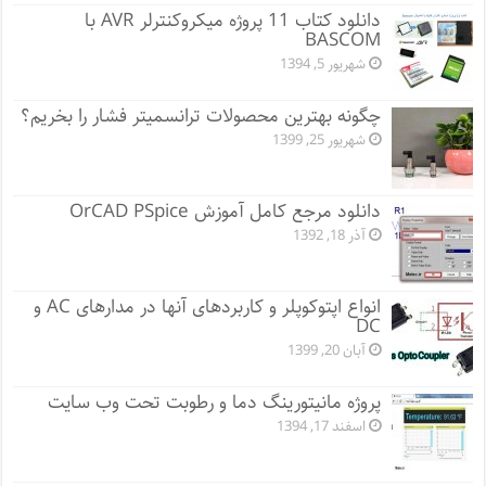
دانلود کتاب 11 پروژه میکروکنترلر AVR با
BASCOM
شهریور 5, 1394
چگونه بهترین محصولات ترانسمیتر فشار را بخریم؟
شهریور 25, 1399
دانلود مرجع کامل آموزش OrCAD PSpice
آذر 18, 1392
انواع اپتوکوپلر و کاربردهای آنها در مدارهای AC و
DC
آبان 20, 1399
پروژه مانيتورينگ دما و رطوبت تحت وب سایت
اسفند 17, 1394