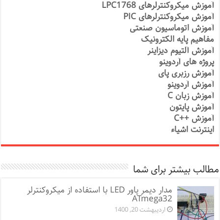
آموزش میکروکنترلرهای LPC1768
آموزش میکروکنترلرهای PIC
آموزش اتوماسیون صنعتی
مفاهیم پایه الکترونیک
آموزش آلتیوم دیزاینر
پروژه های آردوینو
آموزش رزبری پای
آموزش آردوینو
آموزش زبان C
آموزش پایتون
آموزش ++C
اینترنت اشیاء
مطالب بیشتر برای شما
مدار دیمر پاور LED با استفاده از میکروکنترلر
ATmega32
اردیبهشت 20, 1400