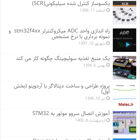
یکسوساز کنترل شده سیلیکونی(SCR)
اسفند 11, 1396
راه اندازی واحد ADC میکروکنترلر stm32f4xx و
نمونه برداری با نرخ مشخص
شهریور 10, 1397
یک منبع تغذیه سوئیچینگ چگونه کار می کند
بهمن 6, 1396
پروژه طراحی و ساخت دیتالاگر با آردوینو (بخش
اول)
تیر 10, 1396
آموزش اتصال سروو موتور به STM32
اردیبهشت 8, 1400