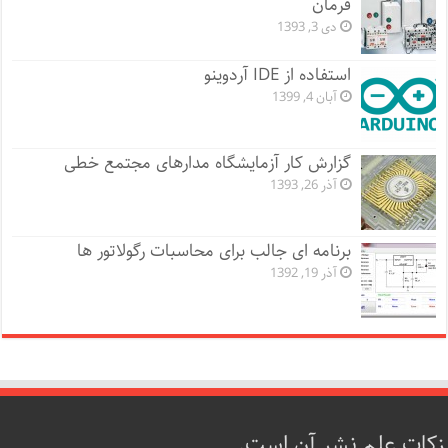
فرمان
دی 3, 1393
استفاده از IDE آردوینو
آبان 4, 1399
گزارش کار آزمایشگاه مدارهای مجتمع خطی
آذر 26, 1393
برنامه ای جالب برای محاسبات رگولاتور ها
آذر 19, 1392
زکات علم نشر آن است.