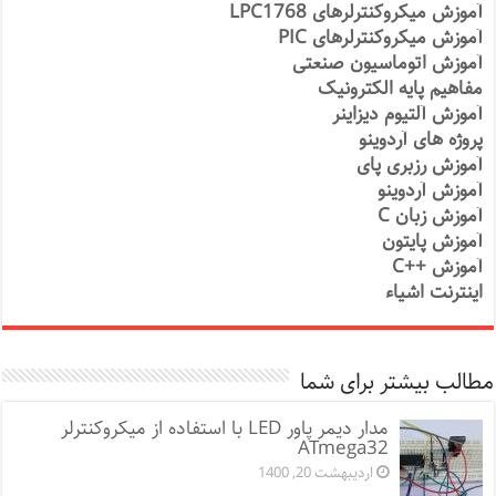
آموزش میکروکنترلرهای LPC1768
آموزش میکروکنترلرهای PIC
آموزش اتوماسیون صنعتی
مفاهیم پایه الکترونیک
آموزش آلتیوم دیزاینر
پروژه های آردوینو
آموزش رزبری پای
آموزش آردوینو
آموزش زبان C
آموزش پایتون
آموزش ++C
اینترنت اشیاء
مطالب بیشتر برای شما
مدار دیمر پاور LED با استفاده از میکروکنترلر
ATmega32
اردیبهشت 20, 1400