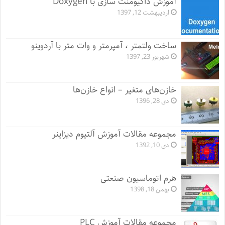
آموزش داکیومنت سازی با Doxygen
اردیبهشت 12, 1397
ساخت ولتمتر ، آمپرمتر و وات متر با آردوینو
شهریور 23, 1397
خازن‌های متغیر – انواع خازن‌ها
دی 28, 1396
مجموعه مقالات آموزش آلتیوم دیزاینر
دی 10, 1392
هرم اتوماسیون صنعتی
بهمن 18, 1398
مجموعه مقالات آموزش PLC