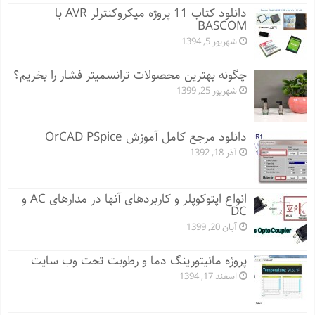
دانلود کتاب 11 پروژه میکروکنترلر AVR با
BASCOM
شهریور 5, 1394
چگونه بهترین محصولات ترانسمیتر فشار را بخریم؟
شهریور 25, 1399
دانلود مرجع کامل آموزش OrCAD PSpice
آذر 18, 1392
انواع اپتوکوپلر و کاربردهای آنها در مدارهای AC و
DC
آبان 20, 1399
پروژه مانيتورينگ دما و رطوبت تحت وب سایت
اسفند 17, 1394