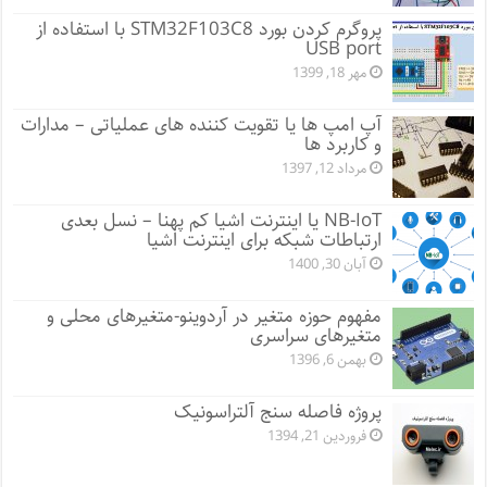
پروگرم کردن بورد STM32F103C8 با استفاده از
USB port
مهر 18, 1399
آپ امپ ها یا تقویت کننده های عملیاتی – مدارات
و کاربرد ها
مرداد 12, 1397
NB-IoT یا اینترنت اشیا کم پهنا – نسل بعدی
ارتباطات شبکه برای اینترنت اشیا
آبان 30, 1400
مفهوم حوزه متغیر در آردوینو-متغیرهای محلی و
متغیرهای سراسری
بهمن 6, 1396
پروژه فاصله سنج آلتراسونیک
فروردین 21, 1394