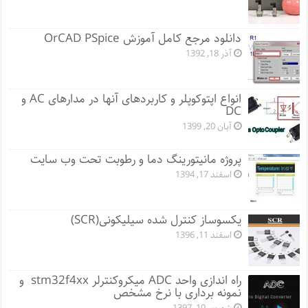
دانلود مرجع کامل آموزش OrCAD PSpice
آذر 18, 1392
انواع اپتوکوپلر و کاربردهای آنها در مدارهای AC و
DC
آبان 20, 1399
پروژه مانيتورينگ دما و رطوبت تحت وب سایت
اسفند 17, 1394
یکسوساز کنترل شده سیلیکونی(SCR)
اسفند 11, 1396
راه اندازی واحد ADC میکروکنترلر stm32f4xx و
نمونه برداری با نرخ مشخص