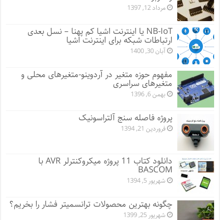
مرداد 12, 1397
NB-IoT یا اینترنت اشیا کم پهنا – نسل بعدی
ارتباطات شبکه برای اینترنت اشیا
آبان 30, 1400
مفهوم حوزه متغیر در آردوینو-متغیرهای محلی و
متغیرهای سراسری
بهمن 6, 1396
پروژه فاصله سنج آلتراسونیک
فروردین 21, 1394
دانلود کتاب 11 پروژه میکروکنترلر AVR با
BASCOM
شهریور 5, 1394
چگونه بهترین محصولات ترانسمیتر فشار را بخریم؟
شهریور 25, 1399