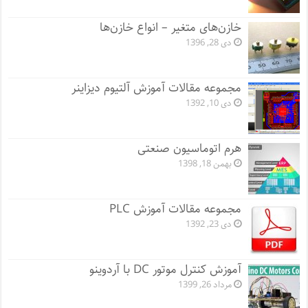
خازن‌های متغیر – انواع خازن‌ها
دی 28, 1396
مجموعه مقالات آموزش آلتیوم دیزاینر
دی 10, 1392
هرم اتوماسیون صنعتی
بهمن 18, 1398
مجموعه مقالات آموزش PLC
دی 23, 1392
آموزش کنترل موتور DC با آردوینو
مرداد 26, 1399