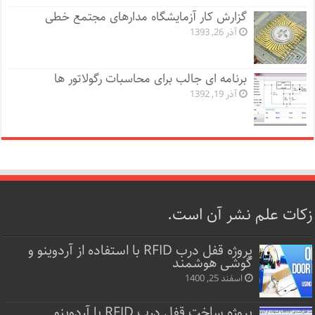
گزارش کار آزمایشگاه مدارهای مجتمع خطی
آذر 26, 1393
برنامه ای جالب برای محاسبات رگولاتور ها
آذر 19, 1392
زکات علم نشر آن است.
پروژه قفل‌ درب RFID با استفاده از آردوینو و
گوشی هوشمند
اسفند 25, 1400
پروژه ساخت قفل‌ درب RFID با آردوینو