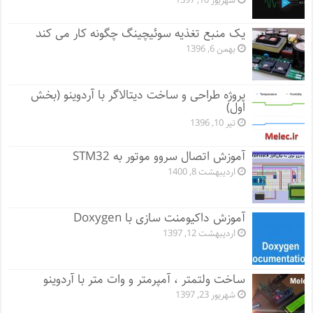
شهریور 10, 1397
یک منبع تغذیه سوئیچینگ چگونه کار می کند
بهمن 6, 1396
پروژه طراحی و ساخت دیتالاگر با آردوینو (بخش
اول)
تیر 10, 1396
آموزش اتصال سروو موتور به STM32
اردیبهشت 8, 1400
آموزش داکیومنت سازی با Doxygen
اردیبهشت 12, 1397
ساخت ولتمتر ، آمپرمتر و وات متر با آردوینو
شهریور 23, 1397