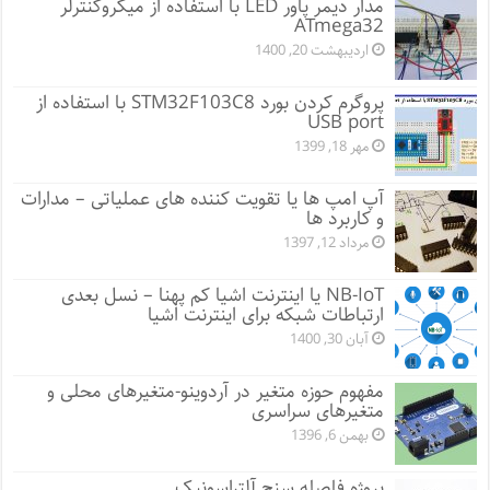
مدار دیمر پاور LED با استفاده از میکروکنترلر
ATmega32
اردیبهشت 20, 1400
پروگرم کردن بورد STM32F103C8 با استفاده از
USB port
مهر 18, 1399
آپ امپ ها یا تقویت کننده های عملیاتی – مدارات
و کاربرد ها
مرداد 12, 1397
NB-IoT یا اینترنت اشیا کم پهنا – نسل بعدی
ارتباطات شبکه برای اینترنت اشیا
آبان 30, 1400
مفهوم حوزه متغیر در آردوینو-متغیرهای محلی و
متغیرهای سراسری
بهمن 6, 1396
پروژه فاصله سنج آلتراسونیک