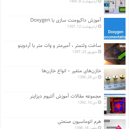
اردیبهشت 8, 1400
آموزش داکیومنت سازی با Doxygen
اردیبهشت 12, 1397
ساخت ولتمتر ، آمپرمتر و وات متر با آردوینو
شهریور 23, 1397
خازن‌های متغیر – انواع خازن‌ها
دی 28, 1396
مجموعه مقالات آموزش آلتیوم دیزاینر
دی 10, 1392
هرم اتوماسیون صنعتی
بهمن 18, 1398