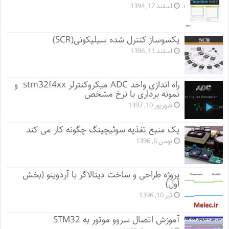
اسفند 17, 1394
یکسوساز کنترل شده سیلیکونی(SCR)
اسفند 11, 1396
راه اندازی واحد ADC میکروکنترلر stm32f4xx و
نمونه برداری با نرخ مشخص
شهریور 10, 1397
یک منبع تغذیه سوئیچینگ چگونه کار می کند
بهمن 6, 1396
پروژه طراحی و ساخت دیتالاگر با آردوینو (بخش
اول)
تیر 10, 1396
آموزش اتصال سروو موتور به STM32