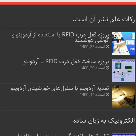
زکات علم نشر آن است.
پروژه قفل‌ درب RFID با استفاده از آردوینو و
گوشی هوشمند
اسفند 25, 1400
پروژه ساخت قفل‌ درب RFID با آردوینو
اسفند 20, 1400
تغذیه آردوینو با سلول‌های خورشیدی آردوینو
اسفند 14, 1400
الکترونیک به زبان ساده