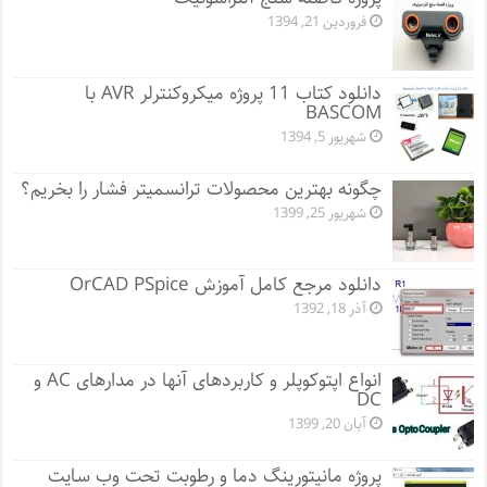
فروردین 21, 1394
دانلود کتاب 11 پروژه میکروکنترلر AVR با
BASCOM
شهریور 5, 1394
چگونه بهترین محصولات ترانسمیتر فشار را بخریم؟
شهریور 25, 1399
دانلود مرجع کامل آموزش OrCAD PSpice
آذر 18, 1392
انواع اپتوکوپلر و کاربردهای آنها در مدارهای AC و
DC
آبان 20, 1399
پروژه مانيتورينگ دما و رطوبت تحت وب سایت