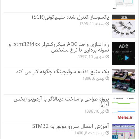
یکسوساز کنترل شده سیلیکونی(SCR)
اسفند 11, 1396
راه اندازی واحد ADC میکروکنترلر stm32f4xx و
نمونه برداری با نرخ مشخص
شهریور 10, 1397
یک منبع تغذیه سوئیچینگ چگونه کار می کند
بهمن 6, 1396
پروژه طراحی و ساخت دیتالاگر با آردوینو (بخش
اول)
تیر 10, 1396
آموزش اتصال سروو موتور به STM32
اردیبهشت 8, 1400