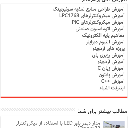
آموزش طراحی منابع تغذیه سوئیچینگ
آموزش میکروکنترلرهای LPC1768
آموزش میکروکنترلرهای PIC
آموزش اتوماسیون صنعتی
مفاهیم پایه الکترونیک
آموزش آلتیوم دیزاینر
پروژه های آردوینو
آموزش رزبری پای
آموزش آردوینو
آموزش زبان C
آموزش پایتون
آموزش ++C
اینترنت اشیاء
مطالب بیشتر برای شما
مدار دیمر پاور LED با استفاده از میکروکنترلر