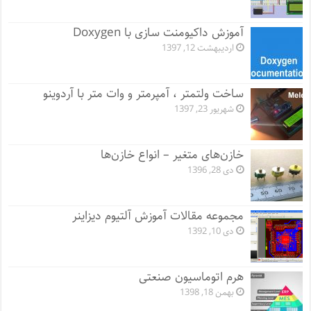
آموزش داکیومنت سازی با Doxygen
اردیبهشت 12, 1397
ساخت ولتمتر ، آمپرمتر و وات متر با آردوینو
شهریور 23, 1397
خازن‌های متغیر – انواع خازن‌ها
دی 28, 1396
مجموعه مقالات آموزش آلتیوم دیزاینر
دی 10, 1392
هرم اتوماسیون صنعتی
بهمن 18, 1398