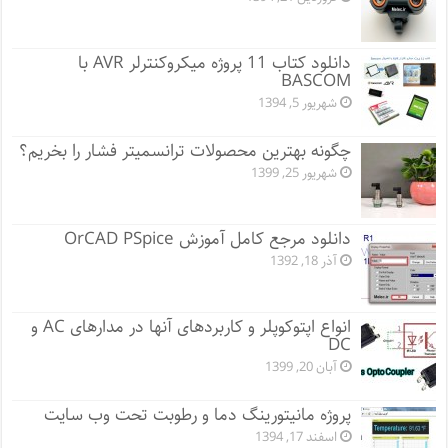
دانلود کتاب 11 پروژه میکروکنترلر AVR با
BASCOM
شهریور 5, 1394
چگونه بهترین محصولات ترانسمیتر فشار را بخریم؟
شهریور 25, 1399
دانلود مرجع کامل آموزش OrCAD PSpice
آذر 18, 1392
انواع اپتوکوپلر و کاربردهای آنها در مدارهای AC و
DC
آبان 20, 1399
پروژه مانيتورينگ دما و رطوبت تحت وب سایت
اسفند 17, 1394