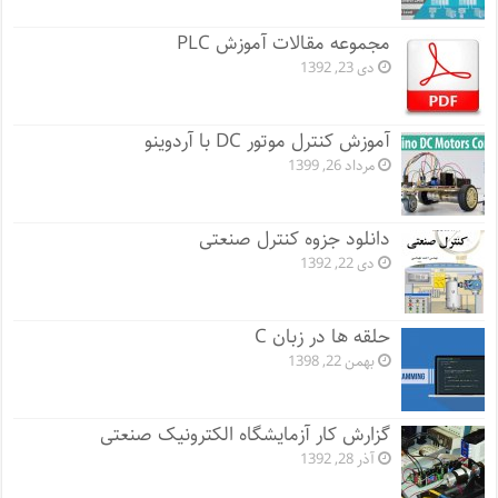
مجموعه مقالات آموزش PLC
دی 23, 1392
آموزش کنترل موتور DC با آردوینو
مرداد 26, 1399
دانلود جزوه کنترل صنعتی
دی 22, 1392
حلقه ها در زبان C
بهمن 22, 1398
گزارش کار آزمایشگاه الکترونیک صنعتی
آذر 28, 1392