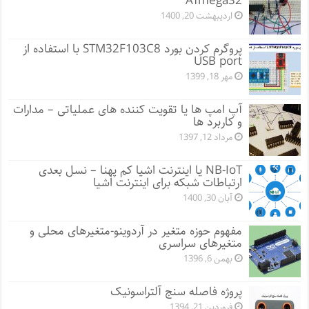
ATmega32
اردیبهشت 20, 1400
پروگرم کردن بورد STM32F103C8 با استفاده از
USB port
مهر 18, 1399
آپ امپ ها یا تقویت کننده های عملیاتی – مدارات
و کاربرد ها
مرداد 12, 1397
NB-IoT یا اینترنت اشیا کم پهنا – نسل بعدی
ارتباطات شبکه برای اینترنت اشیا
آبان 30, 1400
مفهوم حوزه متغیر در آردوینو-متغیرهای محلی و
متغیرهای سراسری
بهمن 6, 1396
پروژه فاصله سنج آلتراسونیک
فروردین 21, 1394