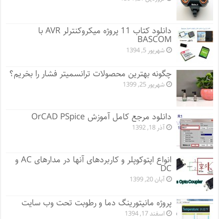
دانلود کتاب 11 پروژه میکروکنترلر AVR با
BASCOM
شهریور 5, 1394
چگونه بهترین محصولات ترانسمیتر فشار را بخریم؟
شهریور 25, 1399
دانلود مرجع کامل آموزش OrCAD PSpice
آذر 18, 1392
انواع اپتوکوپلر و کاربردهای آنها در مدارهای AC و
DC
آبان 20, 1399
پروژه مانيتورينگ دما و رطوبت تحت وب سایت
اسفند 17, 1394