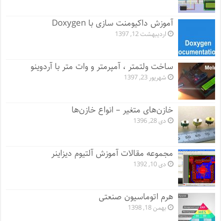
آموزش داکیومنت سازی با Doxygen
اردیبهشت 12, 1397
ساخت ولتمتر ، آمپرمتر و وات متر با آردوینو
شهریور 23, 1397
خازن‌های متغیر – انواع خازن‌ها
دی 28, 1396
مجموعه مقالات آموزش آلتیوم دیزاینر
دی 10, 1392
هرم اتوماسیون صنعتی
بهمن 18, 1398