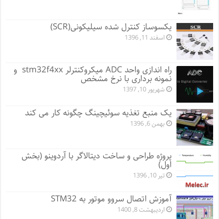
یکسوساز کنترل شده سیلیکونی(SCR)
اسفند 11, 1396
راه اندازی واحد ADC میکروکنترلر stm32f4xx و
نمونه برداری با نرخ مشخص
شهریور 10, 1397
یک منبع تغذیه سوئیچینگ چگونه کار می کند
بهمن 6, 1396
پروژه طراحی و ساخت دیتالاگر با آردوینو (بخش
اول)
تیر 10, 1396
آموزش اتصال سروو موتور به STM32
اردیبهشت 8, 1400