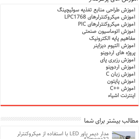
آموزش طراحی منابع تغذیه سوئیچینگ
آموزش میکروکنترلرهای LPC1768
آموزش میکروکنترلرهای PIC
آموزش اتوماسیون صنعتی
مفاهیم پایه الکترونیک
آموزش آلتیوم دیزاینر
پروژه های آردوینو
آموزش رزبری پای
آموزش آردوینو
آموزش زبان C
آموزش پایتون
آموزش ++C
اینترنت اشیاء
مطالب بیشتر برای شما
مدار دیمر پاور LED با استفاده از میکروکنترلر