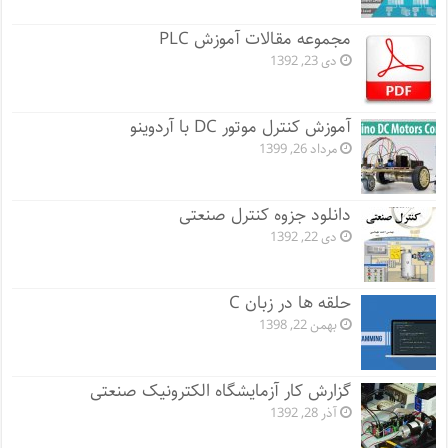
مجموعه مقالات آموزش PLC
دی 23, 1392
آموزش کنترل موتور DC با آردوینو
مرداد 26, 1399
دانلود جزوه کنترل صنعتی
دی 22, 1392
حلقه ها در زبان C
بهمن 22, 1398
گزارش کار آزمایشگاه الکترونیک صنعتی
آذر 28, 1392