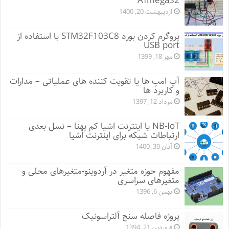
ATmega32
اردیبهشت 20, 1400
پروگرم کردن بورد STM32F103C8 با استفاده از
USB port
مهر 18, 1399
آپ امپ ها یا تقویت کننده های عملیاتی – مدارات
و کاربرد ها
مرداد 12, 1397
NB-IoT یا اینترنت اشیا کم پهنا – نسل بعدی
ارتباطات شبکه برای اینترنت اشیا
آبان 30, 1400
مفهوم حوزه متغیر در آردوینو-متغیرهای محلی و
متغیرهای سراسری
بهمن 6, 1396
پروژه فاصله سنج آلتراسونیک
فروردین 21, 1394