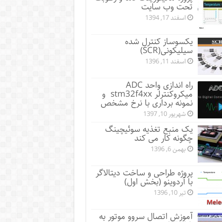
تحت وب سایت
اسفند 17, 1394
یکسوساز کنترل شده
سیلیکونی(SCR)
اسفند 11, 1396
راه اندازی واحد ADC
میکروکنترلر stm32f4xx و
نمونه برداری با نرخ مشخص
شهریور 10, 1397
یک منبع تغذیه سوئیچینگ
چگونه کار می کند
بهمن 6, 1396
پروژه طراحی و ساخت دیتالاگر
با آردوینو (بخش اول)
تیر 10, 1396
آموزش اتصال سروو موتور به