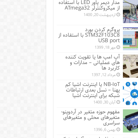
مدار دیمر پاور LED با استفاده
از میکروکنترلر ATmega32
اردیبهشت 20, 1400
پروگرم کردن بورد
STM32F103C8 با استفاده از
USB port
مهر 18, 1399
آپ امپ ها یا تقویت کننده
های عملیاتی – مدارات و
کاربرد ها
مرداد 12, 1397
NB-IoT یا اینترنت اشیا کم
پهنا – نسل بعدی ارتباطات
شبکه برای اینترنت اشیا
آبان 30, 1400
مفهوم حوزه متغیر در آردوینو-
متغیرهای محلی و متغیرهای
سراسری
بهمن 6, 1396