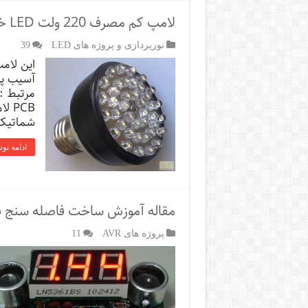
لامپ کم مصرف 220 ولت LED خودتان را بسازید .
نورپردازی و پروژه های LED
39
آسیب پذ
شماتیک و PCB 
ادامه نو
مقاله آموزش ساخت فاصله سنج با
پروژه های AVR
11