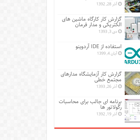
آذر 28, 1392
گزارش کار کارگاه ماشین های
الکتریکی و مدار فرمان
دی 3, 1393
استفاده از IDE آردوینو
آبان 4, 1399
گزارش کار آزمایشگاه مدارهای
مجتمع خطی
آذر 26, 1393
برنامه ای جالب برای محاسبات
رگولاتور ها
آذر 19, 1392