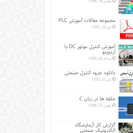
بهمن 18, 1398
مجموعه مقالات آموزش PLC
دی 23, 1392
آموزش کنترل موتور DC با
آردوینو
مرداد 26, 1399
دانلود جزوه کنترل صنعتی
دی 22, 1392
حلقه ها در زبان C
بهمن 22, 1398
گزارش کار آزمایشگاه
الکترونیک صنعتی