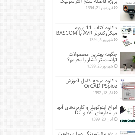
پروژه فاصله سنج آلتراسونیک
فروردین 21, 1394
دانلود کتاب 11 پروژه
میکروکنترلر AVR با BASCOM
شهریور 5, 1394
چگونه بهترین محصولات
ترانسمیتر فشار را بخریم؟
شهریور 25, 1399
دانلود مرجع کامل آموزش
OrCAD PSpice
آذر 18, 1392
انواع اپتوکوپلر و کاربردهای آنها
در مدارهای AC و DC
آبان 20, 1399
پروژه مانيتورينگ دما و رطوبت