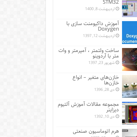
STM32
اردیبهشت 8, 1400
آموزش داکیومنت سازی با
Doxygen
اردیبهشت 12, 1397
ساخت ولتمتر ، آمپرمتر و وات
متر با آردوینو
شهریور 23, 1397
خازن‌های متغیر – انواع
خازن‌ها
دی 28, 1396
مجموعه مقالات آموزش آلتیوم
دیزاینر
دی 10, 1392
هرم اتوماسیون صنعتی