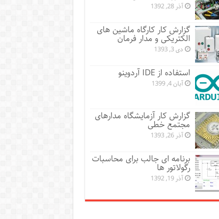
آذر 28, 1392
گزارش کار کارگاه ماشین های
الکتریکی و مدار فرمان
دی 3, 1393
استفاده از IDE آردوینو
آبان 4, 1399
گزارش کار آزمایشگاه مدارهای
مجتمع خطی
آذر 26, 1393
برنامه ای جالب برای محاسبات
رگولاتور ها
آذر 19, 1392