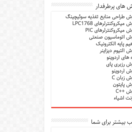
ش های پرطرفدار
ش طراحی منابع تغذیه سوئیچینگ
 میکروکنترلرهای LPC1768
ش میکروکنترلرهای PIC
ش اتوماسیون صنعتی
یم پایه الکترونیک
ش آلتیوم دیزاینر
ه های آردوینو
ش رزبری پای
ش آردوینو
ش زبان C
ش پایتون
ش ++C
رنت اشیاء
 بیشتر برای شما