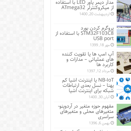
مدار دیمر پاور LED با استفاده
از میکروکنترلر ATmega32
اردیبهشت 20, 1400
پروگرم کردن بورد
STM32F103C8 با استفاده از
USB port
مهر 18, 1399
آپ امپ ها یا تقویت کننده
های عملیاتی – مدارات و
کاربرد ها
مرداد 12, 1397
NB-IoT یا اینترنت اشیا کم
پهنا – نسل بعدی ارتباطات
شبکه برای اینترنت اشیا
آبان 30, 1400
مفهوم حوزه متغیر در آردوینو-
متغیرهای محلی و متغیرهای
سراسری
بهمن 6, 1396