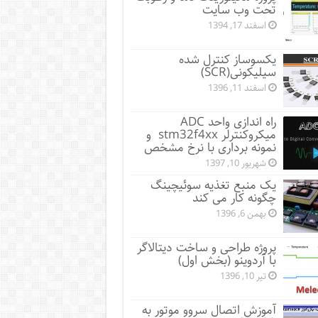
تحت وب سایت
اسفند 17, 1394
یکسوساز کنترل شده
سیلیکونی(SCR)
اسفند 11, 1396
راه اندازی واحد ADC
میکروکنترلر stm32f4xx و
نمونه برداری با نرخ مشخص
شهریور 10, 1397
یک منبع تغذیه سوئیچینگ
چگونه کار می کند
بهمن 6, 1396
پروژه طراحی و ساخت دیتالاگر
با آردوینو (بخش اول)
تیر 10, 1396
آموزش اتصال سروو موتور به