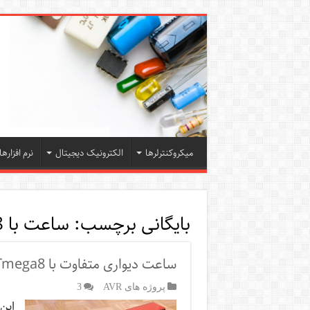
میکروکنترلرها
الکترونیک دیجیتال
نرم افزارها
بایگانی برچسب:
ساعت با ATmega8
ساعت دیواری متفاوت با ATmega8
پروژه های AVR
3
این