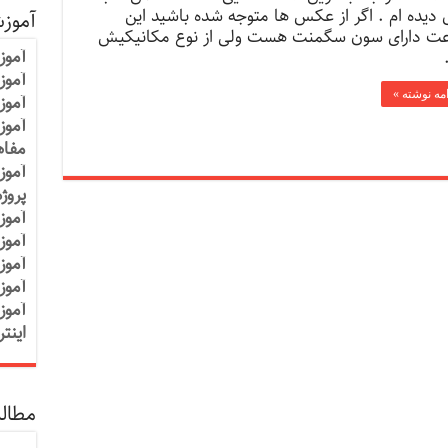
 دیده ام . اگر از عکس ها متوجه شده باشید این
آموز
ت دارای سون سگمنت هست ولی از نوع مکانیکیش
آموز
آموزش
امه نوشته »
آموز
آموز
مفاه
آموز
پروژ
آموز
آموز
آموز
آموز
آموز
اینت
مطالب