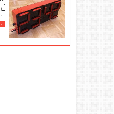
حال
ساع
…..
اد