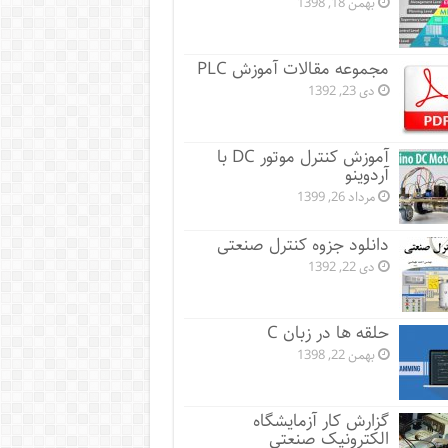
بهمن 18, 1398
مجموعه مقالات آموزش PLC
دی 23, 1392
آموزش کنترل موتور DC با
آردوینو
مرداد 26, 1399
دانلود جزوه کنترل صنعتی
دی 22, 1392
حلقه ها در زبان C
بهمن 22, 1398
گزارش کار آزمایشگاه
الکترونیک صنعتی