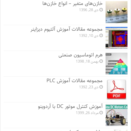
خازن‌های متغیر – انواع خازن‌ها
دی 28, 1396
مجموعه مقالات آموزش آلتیوم دیزاینر
دی 10, 1392
هرم اتوماسیون صنعتی
بهمن 18, 1398
مجموعه مقالات آموزش PLC
دی 23, 1392
آموزش کنترل موتور DC با آردوینو
مرداد 26, 1399