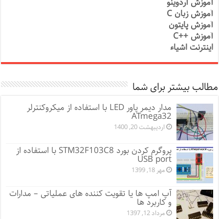
آموزش آردوینو
آموزش زبان C
آموزش پایتون
آموزش ++C
اینترنت اشیاء
مطالب بیشتر برای شما
مدار دیمر پاور LED با استفاده از میکروکنترلر
ATmega32
اردیبهشت 20, 1400
پروگرم کردن بورد STM32F103C8 با استفاده از
USB port
مهر 18, 1399
آپ امپ ها یا تقویت کننده های عملیاتی – مدارات
و کاربرد ها
مرداد 12, 1397