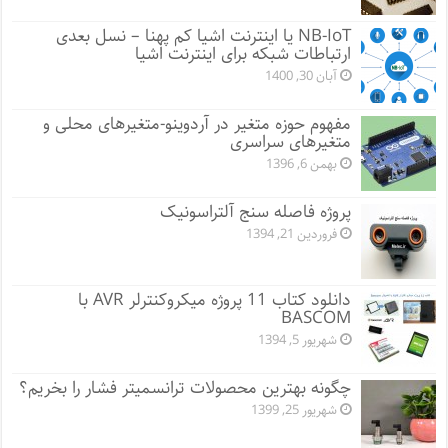
NB-IoT یا اینترنت اشیا کم پهنا – نسل بعدی
ارتباطات شبکه برای اینترنت اشیا
آبان 30, 1400
مفهوم حوزه متغیر در آردوینو-متغیرهای محلی و
متغیرهای سراسری
بهمن 6, 1396
پروژه فاصله سنج آلتراسونیک
فروردین 21, 1394
دانلود کتاب 11 پروژه میکروکنترلر AVR با
BASCOM
شهریور 5, 1394
چگونه بهترین محصولات ترانسمیتر فشار را بخریم؟
شهریور 25, 1399