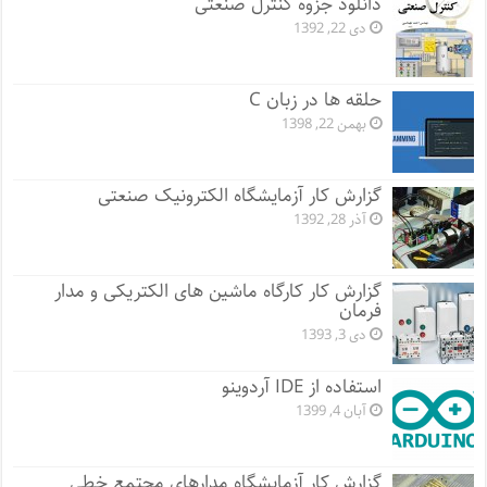
دانلود جزوه کنترل صنعتی
دی 22, 1392
حلقه ها در زبان C
بهمن 22, 1398
گزارش کار آزمایشگاه الکترونیک صنعتی
آذر 28, 1392
گزارش کار کارگاه ماشین های الکتریکی و مدار
فرمان
دی 3, 1393
استفاده از IDE آردوینو
آبان 4, 1399
گزارش کار آزمایشگاه مدارهای مجتمع خطی