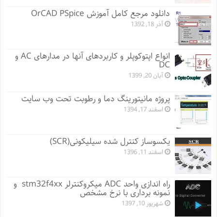
دانلود مرجع کامل آموزش OrCAD PSpice
آذر 18, 1392
انواع اپتوکوپلر و کاربردهای آنها در مدارهای AC و
DC
آبان 20, 1399
پروژه مانيتورينگ دما و رطوبت تحت وب سایت
اسفند 17, 1394
یکسوساز کنترل شده سیلیکونی(SCR)
اسفند 11, 1396
راه اندازی واحد ADC میکروکنترلر stm32f4xx و
نمونه برداری با نرخ مشخص
شهریور 10, 1397