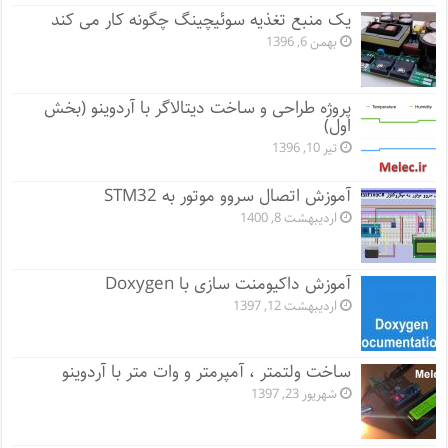
یک منبع تغذیه سوئیچینگ چگونه کار می کند
بهمن 6, 1396
پروژه طراحی و ساخت دیتالاگر با آردوینو (بخش
اول)
تیر 10, 1396
آموزش اتصال سروو موتور به STM32
اردیبهشت 8, 1400
آموزش داکیومنت سازی با Doxygen
اردیبهشت 12, 1397
ساخت ولتمتر ، آمپرمتر و وات متر با آردوینو
شهریور 23, 1397