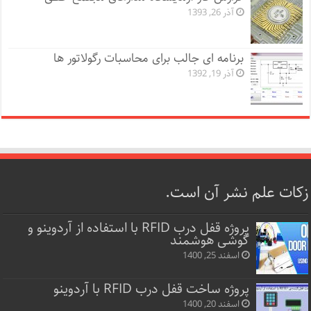
آذر 26, 1393
برنامه ای جالب برای محاسبات رگولاتور ها
آذر 19, 1392
زکات علم نشر آن است.
پروژه قفل‌ درب RFID با استفاده از آردوینو و
گوشی هوشمند
اسفند 25, 1400
پروژه ساخت قفل‌ درب RFID با آردوینو
اسفند 20, 1400