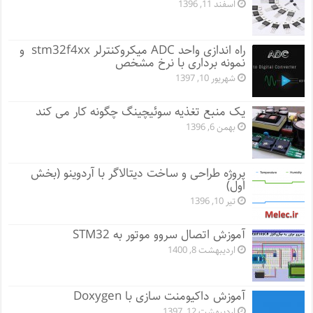
اسفند 11, 1396
راه اندازی واحد ADC میکروکنترلر stm32f4xx و
نمونه برداری با نرخ مشخص
شهریور 10, 1397
یک منبع تغذیه سوئیچینگ چگونه کار می کند
بهمن 6, 1396
پروژه طراحی و ساخت دیتالاگر با آردوینو (بخش
اول)
تیر 10, 1396
آموزش اتصال سروو موتور به STM32
اردیبهشت 8, 1400
آموزش داکیومنت سازی با Doxygen
اردیبهشت 12, 1397