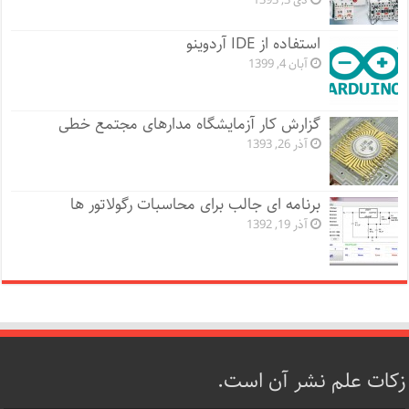
دی 3, 1393
استفاده از IDE آردوینو
آبان 4, 1399
گزارش کار آزمایشگاه مدارهای مجتمع خطی
آذر 26, 1393
برنامه ای جالب برای محاسبات رگولاتور ها
آذر 19, 1392
زکات علم نشر آن است.