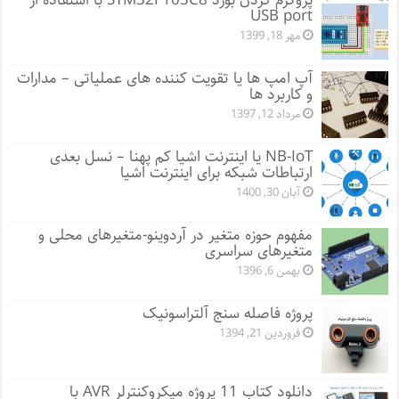
پروگرم کردن بورد STM32F103C8 با استفاده از
USB port
مهر 18, 1399
آپ امپ ها یا تقویت کننده های عملیاتی – مدارات
و کاربرد ها
مرداد 12, 1397
NB-IoT یا اینترنت اشیا کم پهنا – نسل بعدی
ارتباطات شبکه برای اینترنت اشیا
آبان 30, 1400
مفهوم حوزه متغیر در آردوینو-متغیرهای محلی و
متغیرهای سراسری
بهمن 6, 1396
پروژه فاصله سنج آلتراسونیک
فروردین 21, 1394
دانلود کتاب 11 پروژه میکروکنترلر AVR با