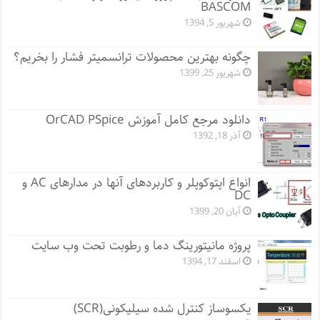
BASCOM
شهریور 5, 1394
چگونه بهترین محصولات ترانسمیتر فشار را بخریم؟
شهریور 25, 1399
دانلود مرجع کامل آموزش OrCAD PSpice
آذر 18, 1392
انواع اپتوکوپلر و کاربردهای آنها در مدارهای AC و
DC
آبان 20, 1399
پروژه مانيتورينگ دما و رطوبت تحت وب سایت
اسفند 17, 1394
یکسوساز کنترل شده سیلیکونی(SCR)