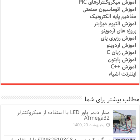
آموزش میکروکنترلرهای PIC
آموزش اتوماسیون صنعتی
مفاهیم پایه الکترونیک
آموزش آلتیوم دیزاینر
پروژه های آردوینو
آموزش رزبری پای
آموزش آردوینو
آموزش زبان C
آموزش پایتون
آموزش ++C
اینترنت اشیاء
مطالب بیشتر برای شما
مدار دیمر پاور LED با استفاده از میکروکنترلر
ATmega32
اردیبهشت 20, 1400