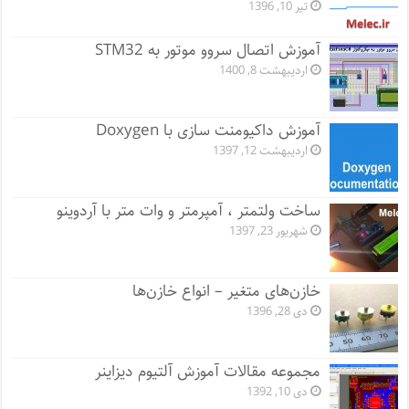
تیر 10, 1396
آموزش اتصال سروو موتور به STM32
اردیبهشت 8, 1400
آموزش داکیومنت سازی با Doxygen
اردیبهشت 12, 1397
ساخت ولتمتر ، آمپرمتر و وات متر با آردوینو
شهریور 23, 1397
خازن‌های متغیر – انواع خازن‌ها
دی 28, 1396
مجموعه مقالات آموزش آلتیوم دیزاینر
دی 10, 1392