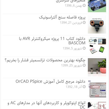
متغیرهای سراسری
بهمن 6, 1396
پروژه فاصله سنج آلتراسونیک
فروردین 21, 1394
دانلود کتاب 11 پروژه میکروکنترلر AVR با
BASCOM
شهریور 5, 1394
چگونه بهترین محصولات ترانسمیتر فشار را بخریم؟
شهریور 25, 1399
دانلود مرجع کامل آموزش OrCAD PSpice
آذر 18, 1392
انواع اپتوکوپلر و کاربردهای آنها در مدارهای AC و
DC