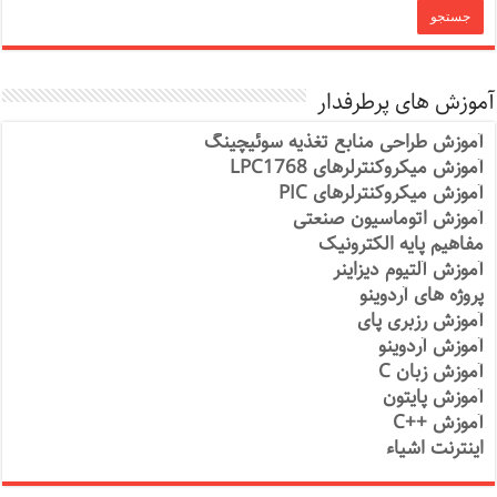
آموزش های پرطرفدار
آموزش طراحی منابع تغذیه سوئیچینگ
آموزش میکروکنترلرهای LPC1768
آموزش میکروکنترلرهای PIC
آموزش اتوماسیون صنعتی
مفاهیم پایه الکترونیک
آموزش آلتیوم دیزاینر
پروژه های آردوینو
آموزش رزبری پای
آموزش آردوینو
آموزش زبان C
آموزش پایتون
آموزش ++C
اینترنت اشیاء