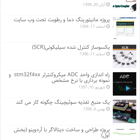
آبان 20, 1399
پروژه مانيتورينگ دما و رطوبت تحت وب سایت
اسفند 17, 1394
یکسوساز کنترل شده سیلیکونی(SCR)
اسفند 11, 1396
راه اندازی واحد ADC میکروکنترلر stm32f4xx و
نمونه برداری با نرخ مشخص
شهریور 10, 1397
یک منبع تغذیه سوئیچینگ چگونه کار می کند
بهمن 6, 1396
پروژه طراحی و ساخت دیتالاگر با آردوینو (بخش
اول)